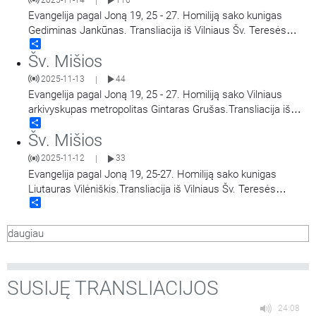
|
Evangelija pagal Joną 19, 25 - 27. Homiliją sako kunigas
Gediminas Jankūnas. Transliacija iš Vilniaus Šv. Teresės
Share
bažnyčios. Aušros Vartų Švč. Mergelės Marijos
Šv. Mišios
Gailestingumo Motinos atlaidai.
2025-11-13
44
|
Evangelija pagal Joną 19, 25 - 27. Homiliją sako Vilniaus
arkivyskupas metropolitas Gintaras Grušas.Transliacija iš
Share
Vilniaus Šv. Teresės bažnyčios. Aušros Vartų Švč. Mergelės
Šv. Mišios
Marijos Gailestingumo Motinos atlaidai.
2025-11-12
33
|
Evangelija pagal Joną 19, 25-27. Homiliją sako kunigas
Liutauras Vilėniškis.Transliacija iš Vilniaus Šv. Teresės
Share
bažnyčios. Aušros Vartų Švč. Mergelės Marijos
Gailestingumo Motinos atlaidai.
daugiau
SUSIJĘ TRANSLIACIJOS
24:08