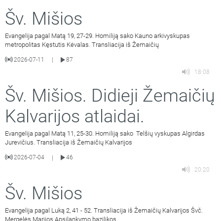
Šv. Mišios
Evangelija pagal Matą 19, 27-29. Homiliją sako Kauno arkivyskupas
metropolitas Kęstutis Kėvalas. Transliacija iš Žemaičių
2026-07-11
87
|
18:08
Šv. Mišios. Didieji Žemaičių
Kalvarijos atlaidai.
Evangelija pagal Matą 11, 25-30. Homiliją sako Telšių vyskupas Algirdas
Jurevičius. Transliacija iš Žemaičių Kalvarijos
2026-07-04
46
|
20:20
Šv. Mišios
Evangelija pagal Luką 2, 41 - 52. Transliacija iš Žemaičių Kalvarijos Švč.
Mergelės Marijos Apsilankymo bazilikos.