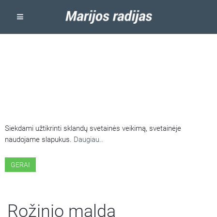
ŠIOJE SVETAINĖJE NAUDOJAMI
SLAPUKAI
Siekdami užtikrinti sklandų svetainės veikimą, svetainėje
naudojame slapukus.
Daugiau..
GERAI
Rožinio malda