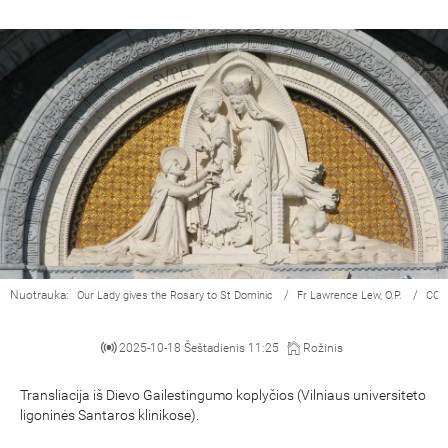
Nuotrauka:
/
/
Our Lady gives the Rosary to St Dominic
Fr Lawrence Lew, O.P.
CC 
2025-10-18 Šeštadienis 11:25
Rožinis
Transliacija iš Dievo Gailestingumo koplyčios (Vilniaus universiteto
ligoninės Santaros klinikose).