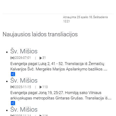
Atnaujinta 25 spalio 18, Šeštadienis
12:21
Naujausios laidos transliacijos
Šv. Mišios
2026-07-01
31
|
Evangelija pagal Luką 2, 41 - 52. Transliacija iš Žemaičių
Kalvarijos Švč. Mergelės Marijos Apsilankymo bazilikos.
Share
Didieji Žemaičių Kalvarijos atllaidai. Šv. Mišias aukoja arkiv.
Šv. Mišios
Georg Gänswein, vysk. Jonas Ivanauskas.
2025-11-15
110
|
Evangelija pagal Joną 19, 25-27. Homiliją sako Vilniaus
arkivyskupas metropolitas Gintaras Grušas. Transliacija iš
Share
Vilniaus Šv. Teresės bažnyčios. Aušros Vartų Švč. Mergelės
Šv. Mišios
Marijos Gailestingumo Motinos atlaidai.
2025-11-14
116