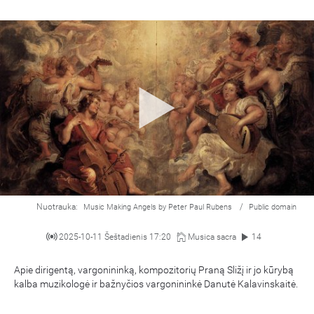
Nuotrauka:
/
Music Making Angels by Peter Paul Rubens
Public domain
2025-10-11 Šeštadienis 17:20
Musica sacra
14
Apie dirigentą, vargonininką, kompozitorių Praną Sližį ir jo kūrybą
kalba muzikologė ir bažnyčios vargonininkė Danutė Kalavinskaitė.