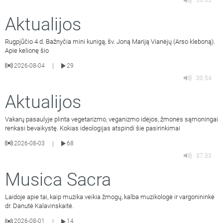
36:03
Aktualijos
Rugpjūčio 4 d. Bažnyčia mini kunigą, šv. Joną Mariją Vianėjų (Arso kleboną).
Apie kelionę šio
2026-08-04
29
|
30:54
Aktualijos
Vakarų pasaulyje plinta vegetarizmo, veganizmo idėjos, žmonės sąmoningai
renkasi bevaikystę. Kokias ideologijas atspindi šie pasirinkimai
2026-08-03
68
|
37:33
Musica Sacra
Laidoje apie tai, kaip muzika veikia žmogų, kalba muzikologė ir vargonininkė
dr. Danutė Kalavinskaitė.
2026-08-01
14
|