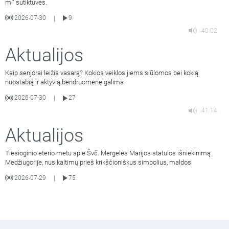
m.“ sutiktuvės.
2026-07-30
9
|
40:02
Aktualijos
Kaip senjorai leižia vasarą? Kokios veiklos jiems siūlomos bei kokią
nuostabią ir aktyvią bendruomenę galima
2026-07-30
27
|
41:14
Aktualijos
Tiesioginio eterio metu apie Švč. Mergelės Marijos statulos išniekinimą
Medžiugorije, nusikaltimų prieš krikščioniškus simbolius, maldos
2026-07-29
75
|