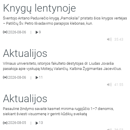
Knygų lentynoje
Šventojo Antano Paduviečio knygą „Pamokslai“ pristato šios knygos vertėjas
– Patilčių Šv. Petro Išvadavimo parapijos klebonas, kun.
2026-08-06
9
|
35:43
Aktualijos
Vilniaus universiteto, istorijos fakulteto dėstytojas dr. Liudas Jovaiša
pasakoja apie vyskupą Motiejų Valančių. Kalbina Žygimantas Jacevičius.
2026-08-06
11
|
41:55
Aktualijos
Pasaulinė žindymo savaitė kasmet minima rugpjūčio 1–7 dienomis,
siekiant šviesti visuomenę ir gerinti kūdikių sveikatą
2026-08-05
13
|