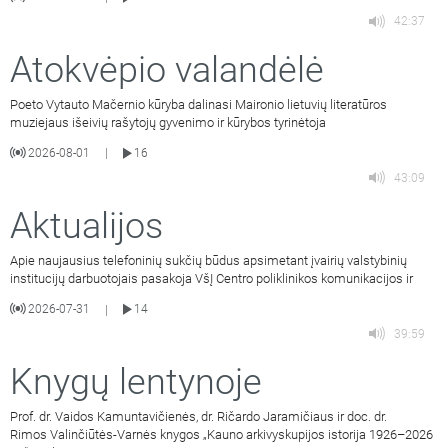
42:37
Atokvėpio valandėlė
Poeto Vytauto Mačernio kūryba dalinasi Maironio lietuvių literatūros
muziejaus išeivių rašytojų gyvenimo ir kūrybos tyrinėtoja
2026-08-01
16
|
43:09
Aktualijos
Apie naujausius telefoninių sukčių būdus apsimetant įvairių valstybinių
institucijų darbuotojais pasakoja VšĮ Centro poliklinikos komunikacijos ir
2026-07-31
14
|
39:59
Knygų lentynoje
Prof. dr. Vaidos Kamuntavičienės, dr. Ričardo Jaramičiaus ir doc. dr.
Rimos Valinčiūtės-Varnės knygos „Kauno arkivyskupijos istorija 1926–2026