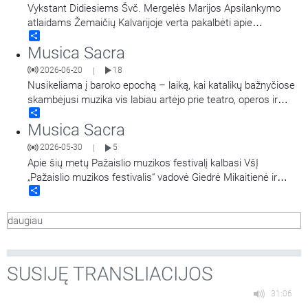
veda - Sofija Venskūnaitė
…
Vykstant Didiesiems Švč. Mergelės Marijos Apsilankymo
atlaidams Žemaičių Kalvarijoje verta pakalbėti apie
Share
religinį/tautinį tapatumą, krikščioniškąją liaudies kultūrą, kurią
Musica Sacra
gražiausiai ir atspindi Žemaičių Kalvarijos kalnai. Kodėl ši
tradicija gyva beveik 400 metų? Kokie iššūkiai ištinka? Kokią
2026-06-20
18
|
prasmę suteikia įrašymas į Lietuvos nematerialaus
…
Nusikeliama į baroko epochą – laiką, kai katalikų bažnyčiose
skambėjusi muzika vis labiau artėjo prie teatro, operos ir
Share
pasaulietinės iškilmės estetikos. Kalbama apie įtampą tarp
Musica Sacra
liturgijos reikalavimų ir muzikos puošnumo, apie Tridento
susirinkimą bei pastangas reguliuoti bažnytinį skambesį ir
2026-05-30
5
|
apie tai, kaip baroko kompozitoriai
…
Apie šių metų Pažaislio muzikos festivalį kalbasi VšĮ
„Pažaislio muzikos festivalis“ vadovė Giedrė Mikaitienė ir
Share
Kauno valstybinės filharmonijos vadovas Justinas Krėpšta.
Laidą veda Vilius Kaminskas.
daugiau
SUSIJĘ TRANSLIACIJOS
31:06