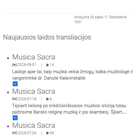
Atnaujinta 25 spalio 11, Šeštadienis
19:01
Naujausios laidos transliacijos
Musica Sacra
2026-08-01
14
|
Laidoje apie tai, kaip muzika veikia žmogų, kalba muzikologė ir
vargonininkė dr. Danutė Kalavinskaitė.
Share
Musica Sacra
2026-07-18
8
|
Tęsiant kelionę po krikščioniškosios muzikos istoriją toliau
pažinsime Baroko religinę muziką ir jos skambesį. Šįkart
Share
pasinersime į oratorijos žanro istoriją, jos raidą ir skambesį
Musica Sacra
bei artimiau susipažinsime su vienu garsiausių šio žanro
kūrėjų – kompozitoriumi Georgu Friedrichu Händeliu. Laidą
2026-07-04
56
|