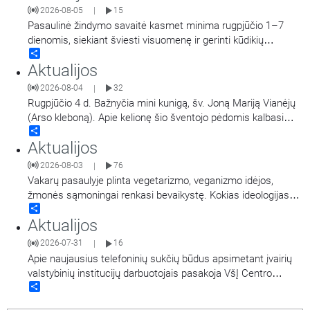
2026-08-05
15
|
Pasaulinė žindymo savaitė kasmet minima rugpjūčio 1–7
dienomis, siekiant šviesti visuomenę ir gerinti kūdikių
Share
sveikatą visame pasaulyje. Akušerė, tėvystės
Aktualijos
mokyklos „Gandro lizdas“ įkūrėja Ieva Girdvainienė pasakoja
apie žindymo naudą kūdikiui ir motinai, taip pat dalijasi
2026-08-04
32
|
patarimais, kur kreiptis pagalbos, jei kyla
…
Rugpjūčio 4 d. Bažnyčia mini kunigą, šv. Joną Mariją Vianėjų
(Arso kleboną). Apie kelionę šio šventojo pėdomis kalbasi
Share
tikybos mokytoja Jolanta Stupelytė ir žurnalistė
Aktualijos
Laisvė Radzevičienė.
2026-08-03
76
|
Vakarų pasaulyje plinta vegetarizmo, veganizmo idėjos,
žmonės sąmoningai renkasi bevaikystę. Kokias ideologijas
Share
atspindi šie pasirinkimai ir ką apie jas turi žinoti krikščionys.
Aktualijos
Kalba Vilniaus šv. Pranciškaus Asyžiečio parapijos vikaras,
psichologas Arūnas Peškaitis OFM.
2026-07-31
16
|
Apie naujausius telefoninių sukčių būdus apsimetant įvairių
valstybinių institucijų darbuotojais pasakoja VšĮ Centro
Share
poliklinikos komunikacijos ir viešųjų ryšių specialistė Giedrė
Raišienė, Nacionalinio kibernetinio saugumo centro