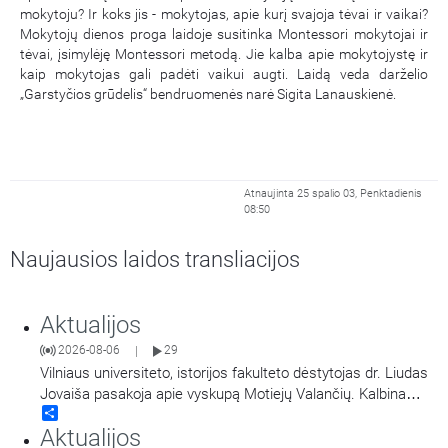
mokytoju? Ir koks jis - mokytojas, apie kurį svajoja tėvai ir vaikai?
Mokytojų dienos proga laidoje susitinka Montessori mokytojai ir
tėvai, įsimylėję Montessori metodą. Jie kalba apie mokytojystę ir
kaip mokytojas gali padėti vaikui augti. Laidą veda darželio
„Garstyčios grūdelis“ bendruomenės narė Sigita Lanauskienė.
Atnaujinta 25 spalio 03, Penktadienis
08:50
Naujausios laidos transliacijos
Aktualijos
2026-08-06
29
|
Vilniaus universiteto, istorijos fakulteto dėstytojas dr. Liudas
Jovaiša pasakoja apie vyskupą Motiejų Valančių. Kalbina
Share
Žygimantas Jacevičius.
Aktualijos