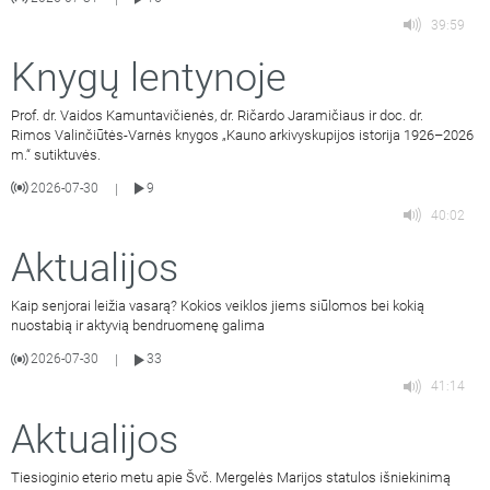
39:59
Knygų lentynoje
Prof. dr. Vaidos Kamuntavičienės, dr. Ričardo Jaramičiaus ir doc. dr.
Rimos Valinčiūtės-Varnės knygos „Kauno arkivyskupijos istorija 1926–2026
m.“ sutiktuvės.
2026-07-30
9
|
40:02
Aktualijos
Kaip senjorai leižia vasarą? Kokios veiklos jiems siūlomos bei kokią
nuostabią ir aktyvią bendruomenę galima
2026-07-30
33
|
41:14
Aktualijos
Tiesioginio eterio metu apie Švč. Mergelės Marijos statulos išniekinimą