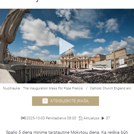
Nuotrauka:
/
The Inauguration Mass For Pope Francis
Catholic Church England and 
ATSISIŲSKITE ĮRAŠĄ
2025-10-03 Penktadienis 08:00
Aktualijos
37
Spalio 5 dieną minima tarptautinė Mokytojų diena. Ką reiškia būti