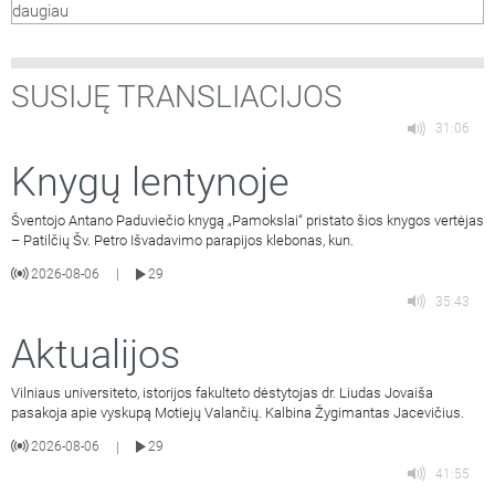
daugiau
direktoriaus pavaduotojas Rokas Jonikas, Pinigų plovimo
kompetencijų centro Sukčiavimo prevencijos koordinatorė
Živilė Kielienė. Laidą veda Vilniaus
…
SUSIJĘ TRANSLIACIJOS
31:06
Knygų lentynoje
Šventojo Antano Paduviečio knygą „Pamokslai“ pristato šios knygos vertėjas
– Patilčių Šv. Petro Išvadavimo parapijos klebonas, kun.
2026-08-06
29
|
35:43
Aktualijos
Vilniaus universiteto, istorijos fakulteto dėstytojas dr. Liudas Jovaiša
pasakoja apie vyskupą Motiejų Valančių. Kalbina Žygimantas Jacevičius.
2026-08-06
29
|
41:55