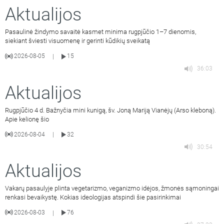
Aktualijos
Pasaulinė žindymo savaitė kasmet minima rugpjūčio 1–7 dienomis,
siekiant šviesti visuomenę ir gerinti kūdikių sveikatą
2026-08-05
15
|
36:03
Aktualijos
Rugpjūčio 4 d. Bažnyčia mini kunigą, šv. Joną Mariją Vianėjų (Arso kleboną).
Apie kelionę šio
2026-08-04
32
|
30:54
Aktualijos
Vakarų pasaulyje plinta vegetarizmo, veganizmo idėjos, žmonės sąmoningai
renkasi bevaikystę. Kokias ideologijas atspindi šie pasirinkimai
2026-08-03
76
|