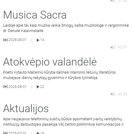
37:33
Musica Sacra
Laidoje apie tai, kaip muzika veikia žmogų, kalba muzikologė ir vargonininkė
dr. Danutė Kalavinskaitė.
2026-08-01
14
|
42:37
Atokvėpio valandėlė
Poeto Vytauto Mačernio kūryba dalinasi Maironio lietuvių literatūros
muziejaus išeivių rašytojų gyvenimo ir kūrybos tyrinėtoja
2026-08-01
22
|
43:09
Aktualijos
Apie naujausius telefoninių sukčių būdus apsimetant įvairių valstybinių
institucijų darbuotojais pasakoja VšĮ Centro poliklinikos komunikacijos ir
2026-07-31
16
|