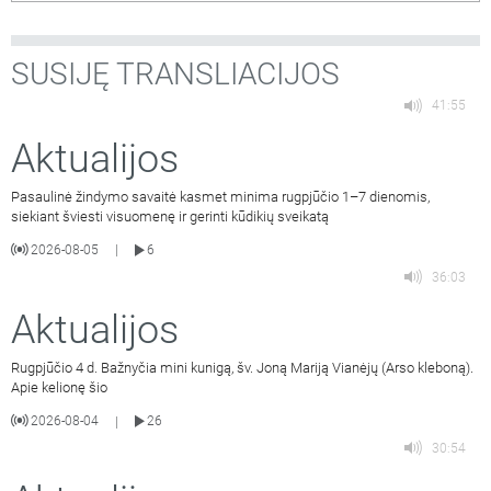
SUSIJĘ TRANSLIACIJOS
41:55
Aktualijos
Pasaulinė žindymo savaitė kasmet minima rugpjūčio 1–7 dienomis,
siekiant šviesti visuomenę ir gerinti kūdikių sveikatą
2026-08-05
6
|
36:03
Aktualijos
Rugpjūčio 4 d. Bažnyčia mini kunigą, šv. Joną Mariją Vianėjų (Arso kleboną).
Apie kelionę šio
2026-08-04
26
|
30:54