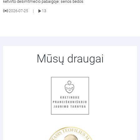
ketvirto dešimtmečio pabaigoje: senos bėdos
2026-07-25
13
|
Mūsų draugai