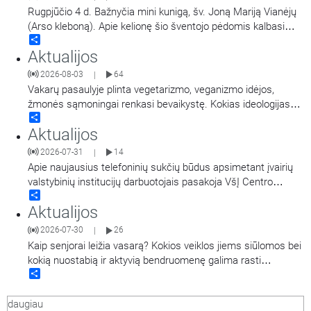
patarimais, kur kreiptis pagalbos, jei kyla
…
Rugpjūčio 4 d. Bažnyčia mini kunigą, šv. Joną Mariją Vianėjų
(Arso kleboną). Apie kelionę šio šventojo pėdomis kalbasi
Share
tikybos mokytoja Jolanta Stupelytė ir žurnalistė
Aktualijos
Laisvė Radzevičienė.
2026-08-03
64
|
Vakarų pasaulyje plinta vegetarizmo, veganizmo idėjos,
žmonės sąmoningai renkasi bevaikystę. Kokias ideologijas
Share
atspindi šie pasirinkimai ir ką apie jas turi žinoti krikščionys.
Aktualijos
Kalba Vilniaus šv. Pranciškaus Asyžiečio parapijos vikaras,
psichologas Arūnas Peškaitis OFM.
2026-07-31
14
|
Apie naujausius telefoninių sukčių būdus apsimetant įvairių
valstybinių institucijų darbuotojais pasakoja VšĮ Centro
Share
poliklinikos komunikacijos ir viešųjų ryšių specialistė Giedrė
Aktualijos
Raišienė, Nacionalinio kibernetinio saugumo centro
direktoriaus pavaduotojas Rokas Jonikas, Pinigų plovimo
2026-07-30
26
|
kompetencijų centro Sukčiavimo prevencijos koordinatorė
Kaip senjorai leižia vasarą? Kokios veiklos jiems siūlomos bei
Živilė Kielienė. Laidą veda Vilniaus
…
kokią nuostabią ir aktyvią bendruomenę galima rasti
Share
vyresniųjų tarpe? Apie tai dalinsis Medardo Čoboto Trečiojo
amžiaus universiteto rektorė Zita Žebrauskienė. Laidą veda
daugiau
Jurgita Pocevičienė.