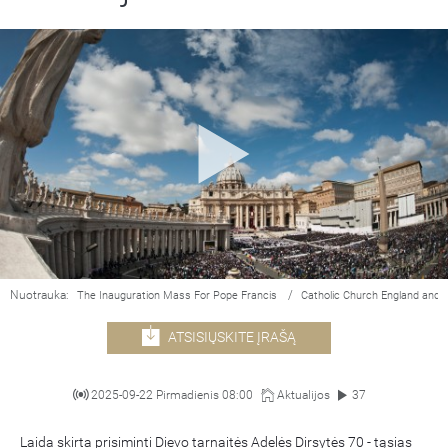
Nuotrauka:
/
The Inauguration Mass For Pope Francis
Catholic Church England and 
ATSISIŲSKITE ĮRAŠĄ
2025-09-22 Pirmadienis 08:00
Aktualijos
37
Laida skirta prisiminti Dievo tarnaitės Adelės Dirsytės 70 - tąsias