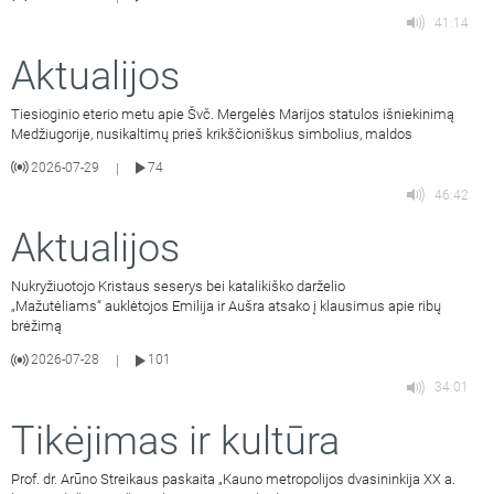
41:14
Aktualijos
Tiesioginio eterio metu apie Švč. Mergelės Marijos statulos išniekinimą
Medžiugorije, nusikaltimų prieš krikščioniškus simbolius, maldos
2026-07-29
74
|
46:42
Aktualijos
Nukryžiuotojo Kristaus seserys bei katalikiško darželio
„Mažutėliams“ auklėtojos Emilija ir Aušra atsako į klausimus apie ribų
brėžimą
2026-07-28
101
|
34:01
Tikėjimas ir kultūra
Prof. dr. Arūno Streikaus paskaita „Kauno metropolijos dvasininkija XX a.