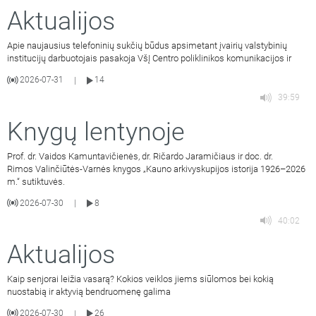
Aktualijos
Apie naujausius telefoninių sukčių būdus apsimetant įvairių valstybinių
institucijų darbuotojais pasakoja VšĮ Centro poliklinikos komunikacijos ir
2026-07-31
14
|
39:59
Knygų lentynoje
Prof. dr. Vaidos Kamuntavičienės, dr. Ričardo Jaramičiaus ir doc. dr.
Rimos Valinčiūtės-Varnės knygos „Kauno arkivyskupijos istorija 1926–2026
m.“ sutiktuvės.
2026-07-30
8
|
40:02
Aktualijos
Kaip senjorai leižia vasarą? Kokios veiklos jiems siūlomos bei kokią
nuostabią ir aktyvią bendruomenę galima
2026-07-30
26
|