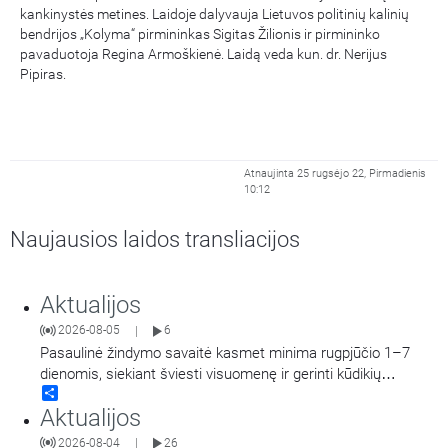
kankinystės metines. Laidoje dalyvauja Lietuvos politinių kalinių
bendrijos „Kolyma“ pirmininkas Sigitas Žilionis ir pirmininko
pavaduotoja Regina Armoškienė. Laidą veda kun. dr. Nerijus
Pipiras.
Atnaujinta 25 rugsėjo 22, Pirmadienis
10:12
Naujausios laidos transliacijos
Aktualijos
2026-08-05
6
|
Pasaulinė žindymo savaitė kasmet minima rugpjūčio 1–7
dienomis, siekiant šviesti visuomenę ir gerinti kūdikių
Share
sveikatą visame pasaulyje. Akušerė, tėvystės
Aktualijos
mokyklos „Gandro lizdas“ įkūrėja Ieva Girdvainienė pasakoja
apie žindymo naudą kūdikiui ir motinai, taip pat dalijasi
2026-08-04
26
|