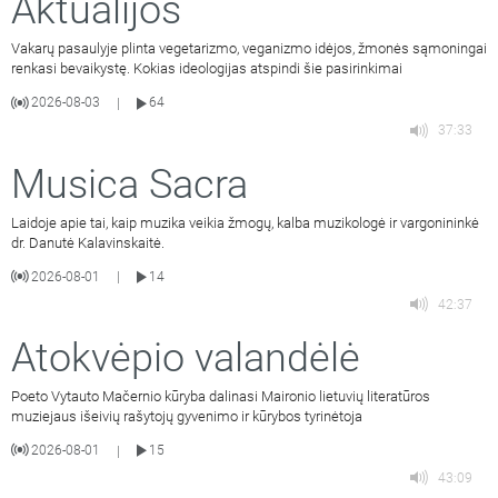
Aktualijos
Vakarų pasaulyje plinta vegetarizmo, veganizmo idėjos, žmonės sąmoningai
renkasi bevaikystę. Kokias ideologijas atspindi šie pasirinkimai
2026-08-03
64
|
37:33
Musica Sacra
Laidoje apie tai, kaip muzika veikia žmogų, kalba muzikologė ir vargonininkė
dr. Danutė Kalavinskaitė.
2026-08-01
14
|
42:37
Atokvėpio valandėlė
Poeto Vytauto Mačernio kūryba dalinasi Maironio lietuvių literatūros
muziejaus išeivių rašytojų gyvenimo ir kūrybos tyrinėtoja
2026-08-01
15
|
43:09