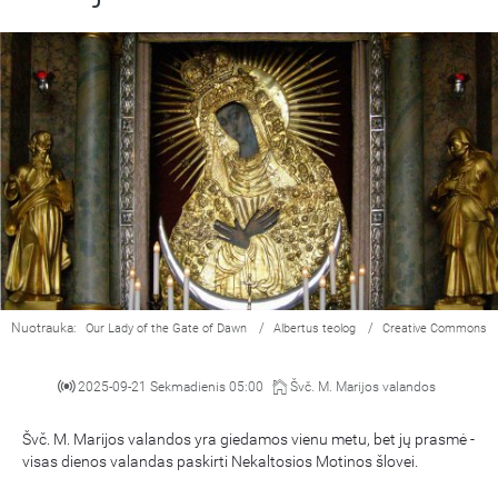
Nuotrauka:
/
/
Our Lady of the Gate of Dawn
Albertus teolog
Creative Commons
2025-09-21 Sekmadienis 05:00
Švč. M. Marijos valandos
Švč. M. Marijos valandos yra giedamos vienu metu, bet jų prasmė -
visas dienos valandas paskirti Nekaltosios Motinos šlovei.