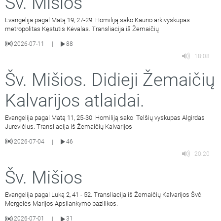
Šv. Mišios
Evangelija pagal Matą 19, 27-29. Homiliją sako Kauno arkivyskupas
metropolitas Kęstutis Kėvalas. Transliacija iš Žemaičių
2026-07-11
88
|
18:08
Šv. Mišios. Didieji Žemaičių
Kalvarijos atlaidai.
Evangelija pagal Matą 11, 25-30. Homiliją sako Telšių vyskupas Algirdas
Jurevičius. Transliacija iš Žemaičių Kalvarijos
2026-07-04
46
|
20:20
Šv. Mišios
Evangelija pagal Luką 2, 41 - 52. Transliacija iš Žemaičių Kalvarijos Švč.
Mergelės Marijos Apsilankymo bazilikos.
2026-07-01
31
|