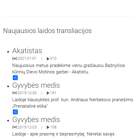
Naujausios laidos transliacijos
Akatistas
2021-01-01
310
|
Naujuosius metus pradėkime vienu gražiausiu Bažnyčios
kūrinių Dievo Motinos garbei - Akatistu.
Share
Gyvybės medis
2015-12-30
191
|
Laidoje klausykitės prof. kun. Andriaus Nerbekovo pranešimo
„Prenatalinė etika".
Share
Gyvybės medis
2015-12-23
108
|
Laidoje - apie prasmę ir beprasmybę. Neretai savęs