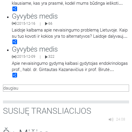
klausiame, kas yra prasmė, kodėl mums būdinga ieškoti
Share
prasmės savo gyvenime, kodėl patiriame beprasmybės
Gyvybės medis
jausmus, - o gal tai irgi prasminga? Apie tai svarsto ir
diskutuoja psichologės dr. Vaiva Klimaitė ir Dovilė Grigienė.
2015-12-16
66
|
Laidoje kalbama apie nevaisingumo problemą Lietuvoje. Kaip
su tuo kovoti ir kokios yra to alternatyvos? Laidoje dalyvauja
Share
kun. prof. dr. Andrius Narbekovas, doc. dr. Benas Ulevičius ir
Gyvybės medis
Vilniaus arkivyskupijos šeimos centro direktorius,
psichologas, psichoterapeutas Algirdas Petronis. Laidą veda
2015-12-09
322
|
medicinos studentų
…
Apie nevaisingumo gydymą kalbasi gydytojas endokrinologas
prof., habl. dr. Gintautas Kazanavičius ir prof. Birutė
Share
Obelenienė.
daugiau
SUSIJĘ TRANSLIACIJOS
24:08