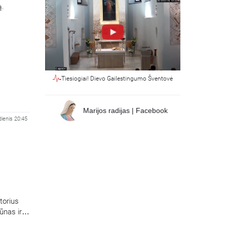
ą.
Tiesiogiai! Dievo Gailestingumo Šventovė
Marijos radijas | Facebook
dienis 20:45
ktorius
ūnas ir
irbantis