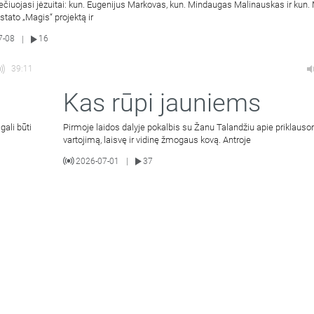
ečiuojasi jėzuitai: kun. Eugenijus Markovas, kun. Mindaugas Malinauskas ir kun
istato „Magis“ projektą ir
7-08
16
|
39:11
Kas rūpi jauniems
gali būti
Pirmoje laidos dalyje pokalbis su Žanu Talandžiu apie priklaus
vartojimą, laisvę ir vidinę žmogaus kovą. Antroje
2026-07-01
37
|