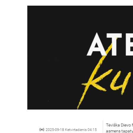
Tėviška Dievo M
2025-09-18 Ketvirtadienis 04:15
asmens tapatyb