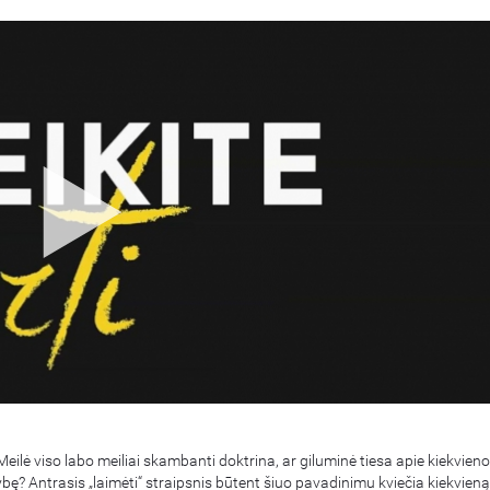
eilė viso labo meiliai skambanti doktrina, ar giluminė tiesa apie kiekvieno
ę? Antrasis „laimėti“ straipsnis būtent šiuo pavadinimu kviečia kiekvieną