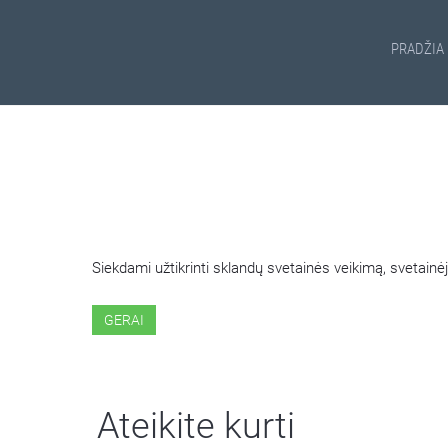
PRADŽIA
ŠIOJE SVETAINĖJE NAUDOJ
Siekdami užtikrinti sklandų svetainės veikimą, svetai
GERAI
Ateikite kurti