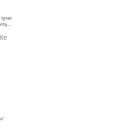
s Ignas
antą
ite