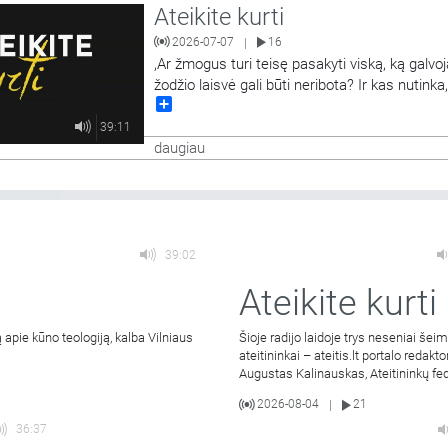
Ateikite kurti
2026-07-07
16
|
,Ar žmogus turi teisę pasakyti viską, ką galvoj
žodžio laisvė gali būti neribota? Ir kas nutinka,
Share
žodžiai pradeda žeisti, skaldyti ar kurstyti? Di
apie žodžio laisvę: kur baigiasi teisė kalbėti ir
39:11
prasideda atsakomybė, ar pavojinga riboti kalb
daugiau
visiška
…
39:02
Ateikite kurti
 apie kūno teologiją, kalba Vilniaus
Šioje radijo laidoje trys neseniai šei
ateitininkai – ateitis.lt portalo redakto
Augustas Kalinauskas, Ateitininkų fe
2026-08-04
21
|
36:37