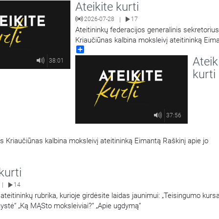
Ateikite kurti
as aptaria klausimą, kodėl yra verta kurti šeimą? Taip pat
…
2026-07-28
17
|
Ateitininkų federacijos generalinis sekretoriu
Kriaučiūnas kalbina moksleivį ateitininką Eim
Share
Raškinį apie jo atliktą mokinių tikėjimo tyrimą.
Ateik
38:01
kurti
37:56
as Kriaučiūnas kalbina moksleivį ateitininką Eimantą Raškinį apie jo
kurti
14
|
ininkų rubrika, kurioje girdėsite laidas jaunimui: „Teisingumo kursas“
ystė“ „Ką MĄSto moksleiviai?“ „Apie ugdymą“