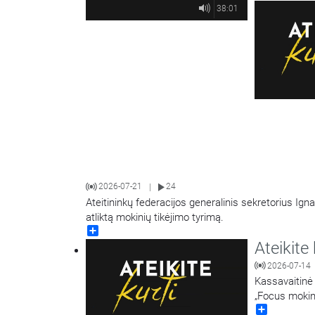
Rapolas Urbon
38:01
2026-07-21
24
|
Ateitininkų federacijos generalinis sekretorius Ign
atliktą mokinių tikėjimo tyrimą.
Share
Ateikite 
2026-07-14
Kassavaitinė ateit
„Focus mokin
Share