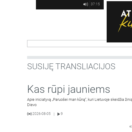
37:15
SUSIJĘ TRANSLIACIJOS
Kas rūpi jauniems
Apie iniciatyvą „Paruošei man kūną“, kuri Lietuvoje skeidžia žinią
Dievo
2026-08-05
9
|