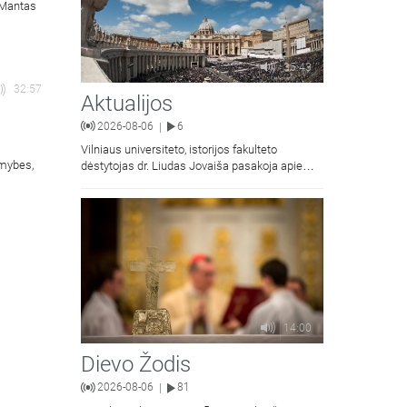
. Mantas
35:43
32:57
Aktualijos
2026-08-06
6
|
Vilniaus universiteto, istorijos fakulteto
omybes,
dėstytojas dr. Liudas Jovaiša pasakoja apie
vyskupą Motiejų Valančių. Kalbina Žygimantas
Jacevičius.
14:00
Dievo Žodis
2026-08-06
81
|