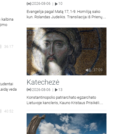
2026-08-06
10
|
Evangelija pagal Matą 17, 1-9. Homiliją sako
kun. Rolandas Judeikis. Transliacija iš Prienų
s kalbina
Kristaus Apsireiškimo bažnyčios.
ėjimo
36:17
37:09
Katechezė
tudentai
 Laidą veda
2026-08-06
13
|
Konstantinopolio patriarchato egzarchato
Lietuvoje kancleris, Kauno Kristaus Prisikėlimo
krikščionių ortodoksų parapijos klebonas
40:52
kunigas Vitalijus Mockus pasakoja apie
Kristaus Atsimainymo šventę.