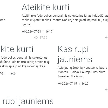
Ateikite kurti
Ateitininkų federacijos generalinis sekretorius Ignas Kriaučiūna
urės
moksleivį ateitininką Eimantą Raškinį apie jo atliktą mokinių tik
tyrimą.
2026-07-28
17
|
37:56
kite kurti
Kas rūpi
jauniems
ų federacijos generalinis sekretorius
učiūnas kalbina moksleivį ateitininką
škinį apie jo atliktą mokinių tikėjimo
Apie jaunų žmonių vienatvę kalbasi s
Mantas Kudirka ir Aurėja Bilevičiūtė.
7-21
24
|
Ernestas Skališius.
2026-07-15
20
|
 rūpi jauniems