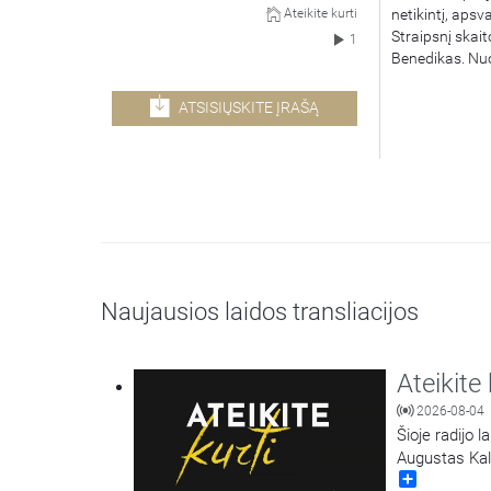
netikintį, apsv
Ateikite kurti
Straipsnį skai
1
Benedikas. Nuor
ATSISIŲSKITE ĮRAŠĄ
Naujausios laidos transliacijos
Ateikite 
2026-08-04
Šioje radijo l
Augustas Kali
Share
Lietuvos Resp