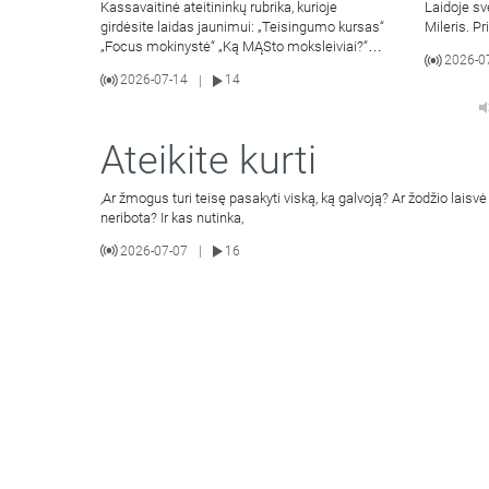
Kassavaitinė ateitininkų rubrika, kurioje
Laidoje sv
girdėsite laidas jaunimui: „Teisingumo kursas“
Mileris. Pr
„Focus mokinystė“ „Ką MĄSto moksleiviai?“
2026-0
„Apie
2026-07-14
14
|
Ateikite kurti
,Ar žmogus turi teisę pasakyti viską, ką galvoją? Ar žodžio laisvė 
neribota? Ir kas nutinka,
2026-07-07
16
|