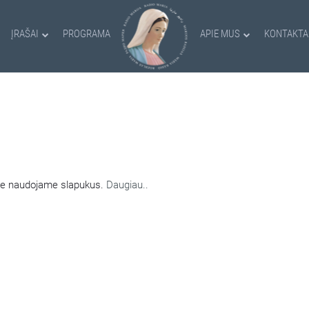
ĮRAŠAI
PROGRAMA
APIE MUS
KONTAKTA
AMI SLAPUKAI
nėje naudojame slapukus.
Daugiau..