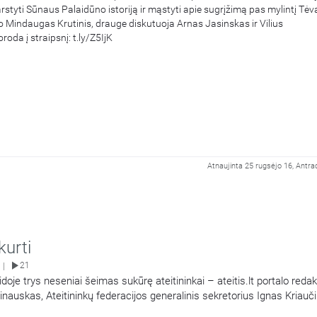
arstyti Sūnaus Palaidūno istoriją ir mąstyti apie sugrįžimą pas mylintį Tėv
to Mindaugas Krutinis, drauge diskutuoja Arnas Jasinskas ir Vilius
oda į straipsnį: t.ly/Z5IjK
Atnaujinta 25 rugsėjo 16, Antra
kurti
21
|
aidoje trys neseniai šeimas sukūrę ateitininkai – ateitis.lt portalo reda
nauskas, Ateitininkų federacijos generalinis sekretorius Ignas Kriauči
ublikos prezidentūros Renginių ir valstybinių apdovanojimų skyriuje d