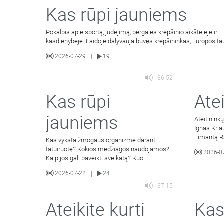
Kas rūpi jauniems
Pokalbis apie sportą, judėjimą, pergales krepšinio aikštelėje ir
kasdienybėje. Laidoje dalyvauja buvęs krepšininkas, Europos ta
2026-07-29
19
|
36:52
Kas rūpi
Atei
jauniems
Ateitinink
Ignas Kria
Eimantą Ra
Kas vyksta žmogaus organizme darant
tyrimą.
tatuiruotę? Kokios medžiagos naudojamos?
2026-0
Kaip jos gali paveikti sveikatą? Kuo
2026-07-22
24
|
37:15
Ateikite kurti
Kas