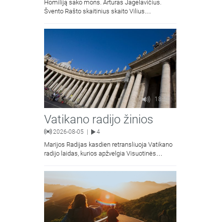
Homiliją sako mons. Artūras Jagelavičius.
Švento Rašto skaitinius skaito Vilius
Kaminskas.
18:58
Vatikano radijo žinios
2026-08-05
4
|
Marijos Radijas kasdien retransliuoja Vatikano
radijo laidas, kurios apžvelgia Visuotinės
Bažnyčios naujienas.