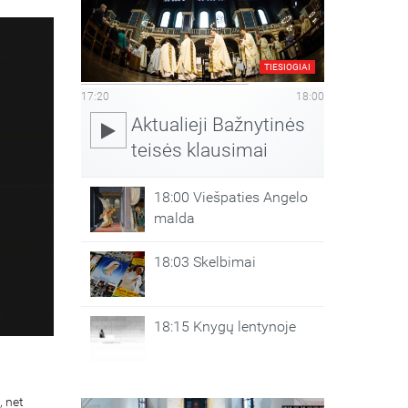
TIESIOGIAI
17:20
18:00
Aktualieji Bažnytinės
teisės klausimai
18:00 Viešpaties Angelo
malda
18:03 Skelbimai
18:15 Knygų lentynoje
, net