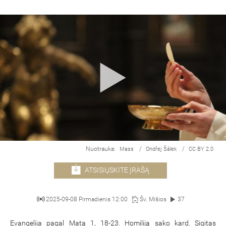
Nuotrauka:
/
/
Mass
Ondřej Šálek
CC BY 2.0
ATSISIŲSKITE ĮRAŠĄ
2025-09-08 Pirmadienis 12:00
Šv. Mišios
37
Evangelija pagal Matą 1, 18-23. Homiliją sako kard. Sigitas