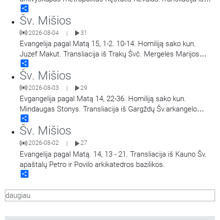
Share
Šiluvos Švč. Mergelės Marijos Gimimo bazilikos.
Šv. Mišios
2026-08-04
31
|
Evangelija pagal Matą 15, 1-2. 10-14. Homiliją sako kun.
Juzef Makut. Transliacija iš Trakų Švč. Mergelės Marijos
Share
Apsilankymo bazilikos.
Šv. Mišios
2026-08-03
29
|
Evgangelija pagal Matą 14, 22-36. Homiliją sako kun.
Mindaugas Stonys. Transliacija iš Gargždų Šv.arkangelo
Share
Mykolo bažnyčios.
Šv. Mišios
2026-08-02
27
|
Evangelija pagal Matą. 14, 13 - 21. Transliacija iš Kauno Šv.
apaštalų Petro ir Povilo arkikatedros bazilikos.
Share
daugiau