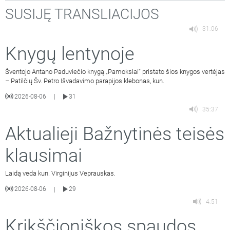
SUSIJĘ TRANSLIACIJOS
31:06
Knygų lentynoje
Šventojo Antano Paduviečio knygą „Pamokslai“ pristato šios knygos vertėjas
– Patilčių Šv. Petro Išvadavimo parapijos klebonas, kun.
2026-08-06
31
|
35:37
Aktualieji Bažnytinės teisės
klausimai
Laidą veda kun. Virginijus Veprauskas.
2026-08-06
29
|
4:51
Krikščioniškos spaudos