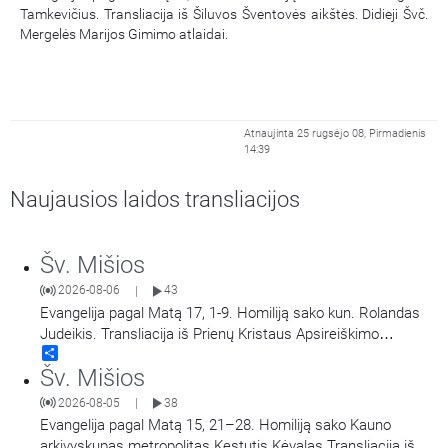
Tamkevičius. Transliacija iš Šiluvos Šventovės aikštės. Didieji Švč.
Mergelės Marijos Gimimo atlaidai.
Atnaujinta 25 rugsėjo 08, Pirmadienis
14:39
Naujausios laidos transliacijos
Šv. Mišios
2026-08-06
43
|
Evangelija pagal Matą 17, 1-9. Homiliją sako kun. Rolandas
Judeikis. Transliacija iš Prienų Kristaus Apsireiškimo
Share
bažnyčios.
Šv. Mišios
2026-08-05
38
|
Evangelija pagal Matą 15, 21–28. Homiliją sako Kauno
arkivyskupas metropolitas Kęstutis Kėvalas.Transliacija iš