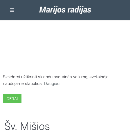
ŠIOJE SVETAINĖJE NAUDOJAMI
SLAPUKAI
Siekdami užtikrinti sklandų svetainės veikimą, svetainėje
naudojame slapukus.
Daugiau..
GERAI
Šv. Mišios