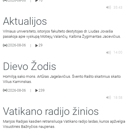
2026-08-06
70
|
35:43
Aktualijos
Vilniaus universiteto, istorijos fakulteto dėstytojas dr. Liudas Jovaiša
pasakoja apie vyskupą Motiejų Valančių. Kalbina Žygimantas Jacevičius.
2026-08-06
29
|
14:00
Dievo Žodis
Homiliją sako mons. Artūras Jagelavičius. Švento Rašto skaitinius skaito
Vilius Kaminskas.
2026-08-06
239
|
18:58
Vatikano radijo žinios
Marijos Radijas kasdien retransliuoja Vatikano radijo laidas, kurios apžvelgia
Visuotinės Bažnyčios naujienas.