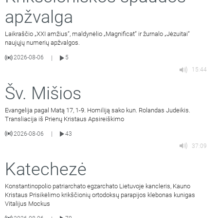
apžvalga
Laikraščio „XXI amžius“, maldynėlio „Magnificat“ ir žurnalo „Jėzuitai“
naujųjų numerių apžvalgos.
2026-08-06
5
|
15:44
Šv. Mišios
Evangelija pagal Matą 17, 1-9. Homiliją sako kun. Rolandas Judeikis.
Transliacija iš Prienų Kristaus Apsireiškimo
2026-08-06
43
|
37:09
Katechezė
Konstantinopolio patriarchato egzarchato Lietuvoje kancleris, Kauno
Kristaus Prisikėlimo krikščionių ortodoksų parapijos klebonas kunigas
Vitalijus Mockus