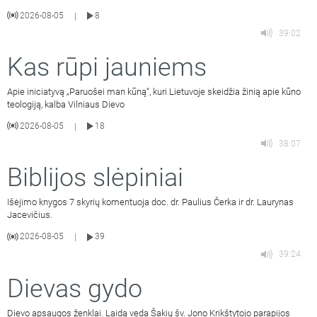
2026-08-05
8
|
39:02
Kas rūpi jauniems
Apie iniciatyvą „Paruošei man kūną“, kuri Lietuvoje skeidžia žinią apie kūno
teologiją, kalba Vilniaus Dievo
2026-08-05
18
|
38:07
Biblijos slėpiniai
Išėjimo knygos 7 skyrių komentuoja doc. dr. Paulius Čerka ir dr. Laurynas
Jacevičius.
2026-08-05
39
|
39:24
Dievas gydo
Dievo apsaugos ženklai. Laidą veda Šakių šv. Jono Krikštytojo parapijos