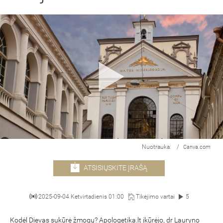
Nuotrauka:
/
Canva.com
ATSISIŲSKITE ĮRAŠĄ
2025-09-04 Ketvirtadienis 01:00
Tikėjimo vartai
5
Kodėl Dievas sukūrė žmogų? Apologetika.lt įkūrėjo, dr Lauryno