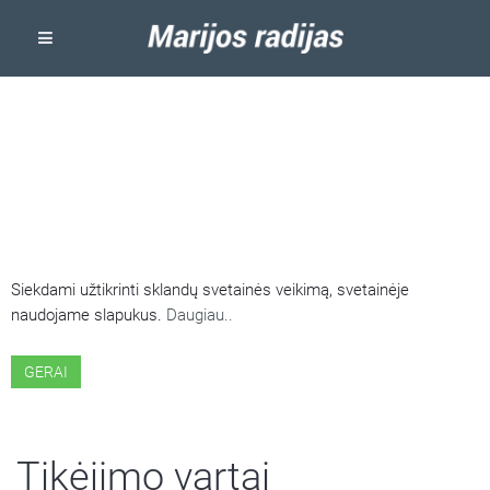
ŠIOJE SVETAINĖJE NAUDOJAMI
SLAPUKAI
Siekdami užtikrinti sklandų svetainės veikimą, svetainėje
naudojame slapukus.
Daugiau..
GERAI
Tikėjimo vartai