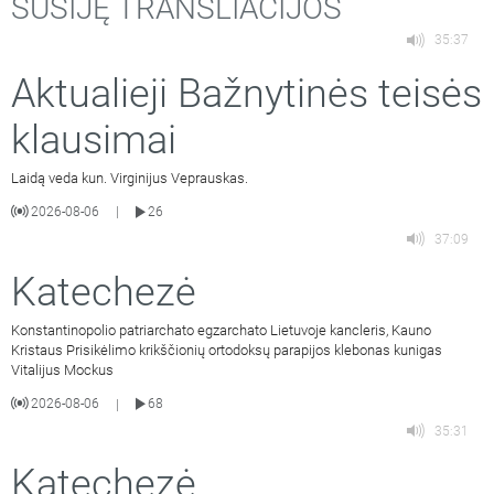
SUSIJĘ TRANSLIACIJOS
35:37
Aktualieji Bažnytinės teisės
klausimai
Laidą veda kun. Virginijus Veprauskas.
2026-08-06
26
|
37:09
Katechezė
Konstantinopolio patriarchato egzarchato Lietuvoje kancleris, Kauno
Kristaus Prisikėlimo krikščionių ortodoksų parapijos klebonas kunigas
Vitalijus Mockus
2026-08-06
68
|
35:31
Katechezė