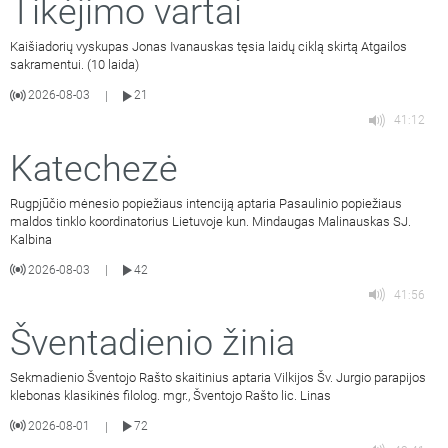
Tikėjimo vartai
Kaišiadorių vyskupas Jonas Ivanauskas tęsia laidų ciklą skirtą Atgailos
sakramentui. (10 laida)
2026-08-03
21
|
41:12
Katechezė
Rugpjūčio mėnesio popiežiaus intenciją aptaria Pasaulinio popiežiaus
maldos tinklo koordinatorius Lietuvoje kun. Mindaugas Malinauskas SJ.
Kalbina
2026-08-03
42
|
41:56
Šventadienio žinia
Sekmadienio Šventojo Rašto skaitinius aptaria Vilkijos Šv. Jurgio parapijos
klebonas klasikinės filolog. mgr., Šventojo Rašto lic. Linas
2026-08-01
72
|