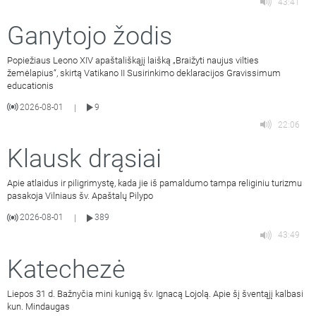
43:41
Ganytojo žodis
Popiežiaus Leono XIV apaštališkąjį laišką „Braižyti naujus vilties
žemėlapius“, skirtą Vatikano II Susirinkimo deklaracijos Gravissimum
educationis
2026-08-01
9
|
22:06
Klausk drąsiai
Apie atlaidus ir piligrimystę, kada jie iš pamaldumo tampa religiniu turizmu
pasakoja Vilniaus šv. Apaštalų Pilypo
2026-08-01
389
|
43:49
Katechezė
Liepos 31 d. Bažnyčia mini kunigą šv. Ignacą Lojolą. Apie šį šventąjį kalbasi
kun. Mindaugas