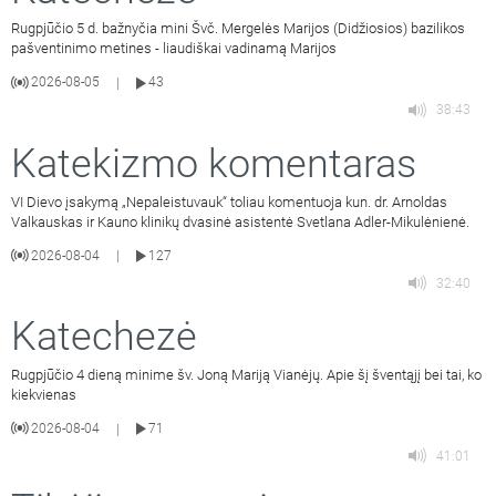
Rugpjūčio 5 d. bažnyčia mini Švč. Mergelės Marijos (Didžiosios) bazilikos
pašventinimo metines - liaudiškai vadinamą Marijos
2026-08-05
43
|
38:43
Katekizmo komentaras
VI Dievo įsakymą „Nepaleistuvauk“ toliau komentuoja kun. dr. Arnoldas
Valkauskas ir Kauno klinikų dvasinė asistentė Svetlana Adler-Mikulėnienė.
2026-08-04
127
|
32:40
Katechezė
Rugpjūčio 4 dieną minime šv. Joną Mariją Vianėjų. Apie šį šventąjį bei tai, ko
kiekvienas
2026-08-04
71
|
41:01