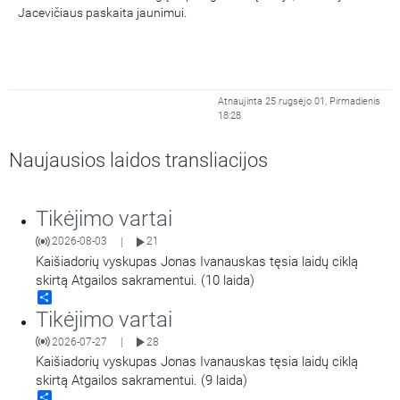
Jacevičiaus paskaita jaunimui.
Atnaujinta 25 rugsėjo 01, Pirmadienis
18:28
Naujausios laidos transliacijos
Tikėjimo vartai
2026-08-03
21
|
Kaišiadorių vyskupas Jonas Ivanauskas tęsia laidų ciklą
skirtą Atgailos sakramentui. (10 laida)
Share
Tikėjimo vartai
2026-07-27
28
|
Kaišiadorių vyskupas Jonas Ivanauskas tęsia laidų ciklą
skirtą Atgailos sakramentui. (9 laida)
Share