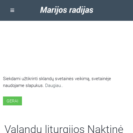
ŠIOJE SVETAINĖJE NAUDOJAMI
SLAPUKAI
Siekdami užtikrinti sklandų svetainės veikimą, svetainėje
naudojame slapukus.
Daugiau..
GERAI
Valandų liturgijos Naktinė