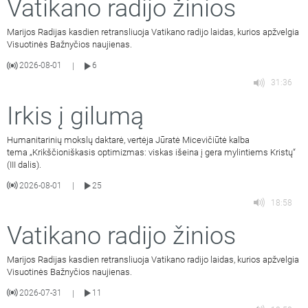
Vatikano radijo žinios
Marijos Radijas kasdien retransliuoja Vatikano radijo laidas, kurios apžvelgia
Visuotinės Bažnyčios naujienas.
2026-08-01
6
|
31:36
Irkis į gilumą
Humanitarinių mokslų daktarė, vertėja Jūratė Micevičiūtė kalba
tema „Krikščioniškasis optimizmas: viskas išeina į gera mylintiems Kristų“
(III dalis).
2026-08-01
25
|
18:58
Vatikano radijo žinios
Marijos Radijas kasdien retransliuoja Vatikano radijo laidas, kurios apžvelgia
Visuotinės Bažnyčios naujienas.
2026-07-31
11
|