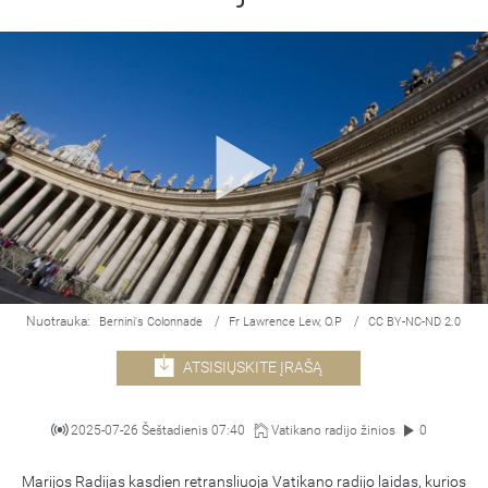
Nuotrauka:
/
/
Bernini's Colonnade
Fr Lawrence Lew, O.P
CC BY-NC-ND 2.0
ATSISIŲSKITE ĮRAŠĄ
2025-07-26 Šeštadienis 07:40
Vatikano radijo žinios
0
Marijos Radijas kasdien retransliuoja Vatikano radijo laidas, kurios