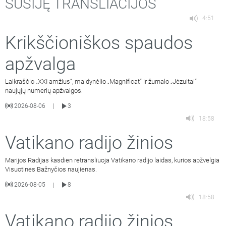
SUSIJĘ TRANSLIACIJOS
4:51
Krikščioniškos spaudos
apžvalga
Laikraščio „XXI amžius“, maldynėlio „Magnificat“ ir žurnalo „Jėzuitai“
naujųjų numerių apžvalgos.
2026-08-06
3
|
18:58
Vatikano radijo žinios
Marijos Radijas kasdien retransliuoja Vatikano radijo laidas, kurios apžvelgia
Visuotinės Bažnyčios naujienas.
2026-08-05
8
|
18:58
Vatikano radijo žinios