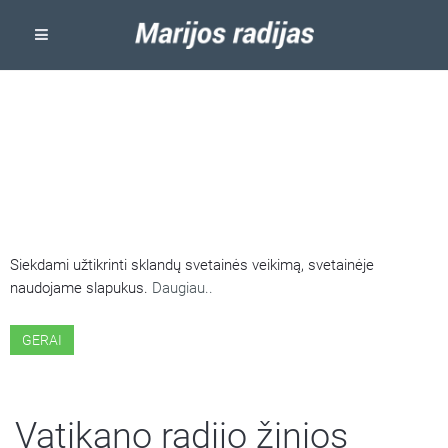
ŠIOJE SVETAINĖJE NAUDOJAMI
SLAPUKAI
Siekdami užtikrinti sklandų svetainės veikimą, svetainėje
naudojame slapukus.
Daugiau..
GERAI
Vatikano radijo žinios