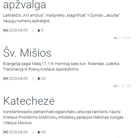
apžvalga
Laikraščio „XXI amžius“, maldynėlio „Magnificat“ ir žurnalo „Jėzuitai“
naujųjų numerių apžvalgos.
2026-08-06
3
|
15:44
Šv. Mišios
Evangelija pagal Matą 17, 1-9. Homiliją sako kun. Rolandas Judeikis.
Transliacija iš Prienų Kristaus Apsireiškimo
2026-08-06
33
|
37:09
Katechezė
Konstantinopolio patriarchato egzarchato Lietuvoje kancleris, Kauno
Kristaus Prisikėlimo krikščionių ortodoksų parapijos klebonas kunigas
Vitalijus Mockus
2026-08-06
49
|