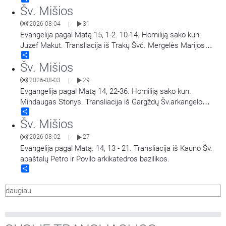
Šv. Mišios
2026-08-04
31
|
Evangelija pagal Matą 15, 1-2. 10-14. Homiliją sako kun.
Juzef Makut. Transliacija iš Trakų Švč. Mergelės Marijos
Share
Apsilankymo bazilikos.
Šv. Mišios
2026-08-03
29
|
Evgangelija pagal Matą 14, 22-36. Homiliją sako kun.
Mindaugas Stonys. Transliacija iš Gargždų Šv.arkangelo
Share
Mykolo bažnyčios.
Šv. Mišios
2026-08-02
27
|
Evangelija pagal Matą. 14, 13 - 21. Transliacija iš Kauno Šv.
apaštalų Petro ir Povilo arkikatedros bazilikos.
Share
daugiau