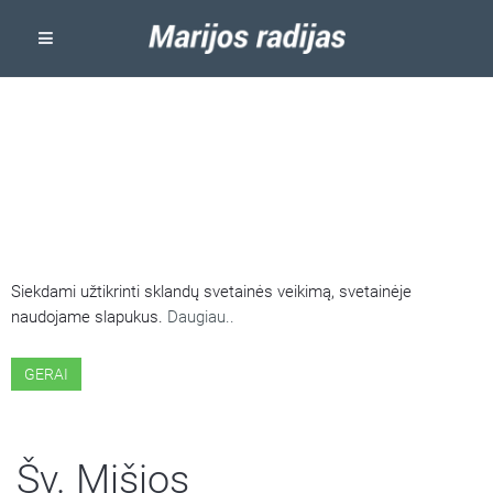
ŠIOJE SVETAINĖJE NAUDOJAMI
SLAPUKAI
Siekdami užtikrinti sklandų svetainės veikimą, svetainėje
naudojame slapukus.
Daugiau..
GERAI
Šv. Mišios