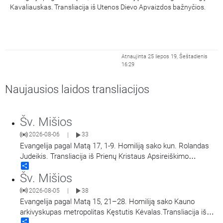
Kavaliauskas. Transliacija iš Utenos Dievo Apvaizdos bažnyčios.
Atnaujinta 25 liepos 19, Šeštadienis
16:29
Naujausios laidos transliacijos
Šv. Mišios
2026-08-06
33
|
Evangelija pagal Matą 17, 1-9. Homiliją sako kun. Rolandas
Judeikis. Transliacija iš Prienų Kristaus Apsireiškimo
Share
bažnyčios.
Šv. Mišios
2026-08-05
38
|
Evangelija pagal Matą 15, 21–28. Homiliją sako Kauno
arkivyskupas metropolitas Kęstutis Kėvalas.Transliacija iš
Share
Šiluvos Švč. Mergelės Marijos Gimimo bazilikos.