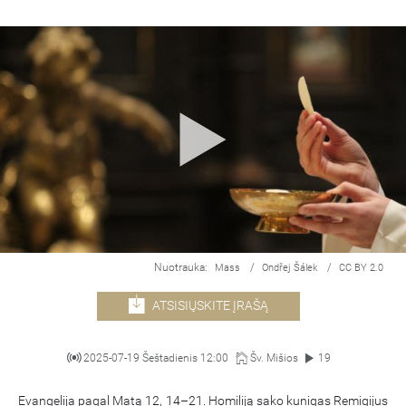
Nuotrauka:
/
/
Mass
Ondřej Šálek
CC BY 2.0
ATSISIŲSKITE ĮRAŠĄ
2025-07-19 Šeštadienis 12:00
Šv. Mišios
19
Evangelija pagal Matą 12, 14–21. Homiliją sako kunigas Remigijus