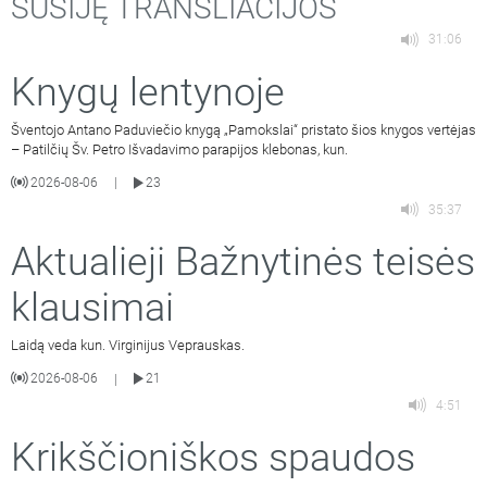
SUSIJĘ TRANSLIACIJOS
31:06
Knygų lentynoje
Šventojo Antano Paduviečio knygą „Pamokslai“ pristato šios knygos vertėjas
– Patilčių Šv. Petro Išvadavimo parapijos klebonas, kun.
2026-08-06
23
|
35:37
Aktualieji Bažnytinės teisės
klausimai
Laidą veda kun. Virginijus Veprauskas.
2026-08-06
21
|
4:51
Krikščioniškos spaudos