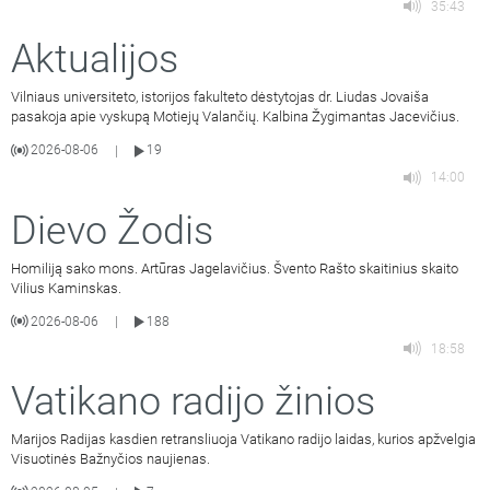
35:43
Aktualijos
Vilniaus universiteto, istorijos fakulteto dėstytojas dr. Liudas Jovaiša
pasakoja apie vyskupą Motiejų Valančių. Kalbina Žygimantas Jacevičius.
2026-08-06
19
|
14:00
Dievo Žodis
Homiliją sako mons. Artūras Jagelavičius. Švento Rašto skaitinius skaito
Vilius Kaminskas.
2026-08-06
188
|
18:58
Vatikano radijo žinios
Marijos Radijas kasdien retransliuoja Vatikano radijo laidas, kurios apžvelgia
Visuotinės Bažnyčios naujienas.