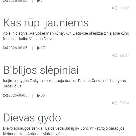
2026-08-05
7
|
39:02
Kas rūpi jauniems
Apie iniciatyvą „Paruošei man kūną“, kuri Lietuvoje skeidžia žinią apie kūno
teologiją, kalba Vilniaus Dievo
2026-08-05
17
|
38:07
Biblijos slėpiniai
Išėjimo knygos 7 skyrių komentuoja doc. dr. Paulius Čerka ir dr. Laurynas
Jacevičius.
2026-08-05
36
|
39:24
Dievas gydo
Dievo apsaugos ženklai. Laidą veda Šakių šv. Jono Krikštytojo parapijos
klebonas kun. Antanas Matusevičius.