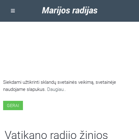
ŠIOJE SVETAINĖJE NAUDOJAMI
SLAPUKAI
Siekdami užtikrinti sklandų svetainės veikimą, svetainėje
naudojame slapukus.
Daugiau..
GERAI
Vatikano radijo žinios