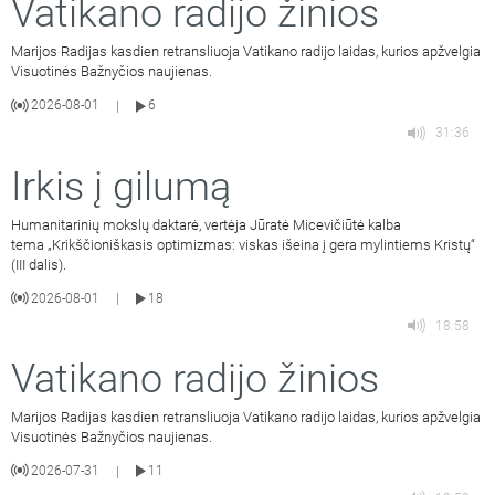
Vatikano radijo žinios
Marijos Radijas kasdien retransliuoja Vatikano radijo laidas, kurios apžvelgia
Visuotinės Bažnyčios naujienas.
2026-08-01
6
|
31:36
Irkis į gilumą
Humanitarinių mokslų daktarė, vertėja Jūratė Micevičiūtė kalba
tema „Krikščioniškasis optimizmas: viskas išeina į gera mylintiems Kristų“
(III dalis).
2026-08-01
18
|
18:58
Vatikano radijo žinios
Marijos Radijas kasdien retransliuoja Vatikano radijo laidas, kurios apžvelgia
Visuotinės Bažnyčios naujienas.
2026-07-31
11
|