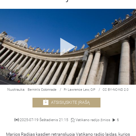
Nuotrauka:
/
/
Bernini's Colonnade
Fr Lawrence Lew, O.P
CC BY-NC-ND 2.0
ATSISIŲSKITE ĮRAŠĄ
2025-07-19 Šeštadienis 21:15
Vatikano radijo žinios
6
Marijos Radijas kasdien retransliuoja Vatikano radijo laidas, kurios