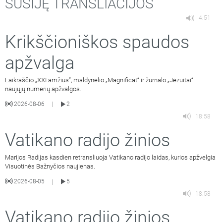
SUSIJĘ TRANSLIACIJOS
4:51
Krikščioniškos spaudos
apžvalga
Laikraščio „XXI amžius“, maldynėlio „Magnificat“ ir žurnalo „Jėzuitai“
naujųjų numerių apžvalgos.
2026-08-06
2
|
18:58
Vatikano radijo žinios
Marijos Radijas kasdien retransliuoja Vatikano radijo laidas, kurios apžvelgia
Visuotinės Bažnyčios naujienas.
2026-08-05
5
|
18:58
Vatikano radijo žinios