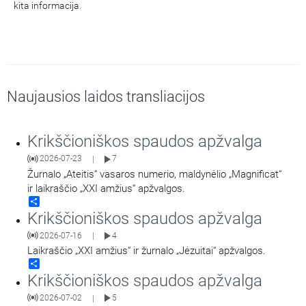
kita informacija.
Naujausios laidos transliacijos
Krikščioniškos spaudos apžvalga
2026-07-23
7
|
Žurnalo „Ateitis“ vasaros numerio, maldynėlio „Magnificat“
ir laikraščio „XXI amžius“ apžvalgos.
Share
Krikščioniškos spaudos apžvalga
2026-07-16
4
|
Laikraščio „XXI amžius“ ir žurnalo „Jėzuitai“ apžvalgos.
Share
Krikščioniškos spaudos apžvalga
2026-07-02
5
|