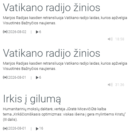
Vatikano radijo žinios
Marijos Radijas kasdien retransliuoja Vatikano radijo laidas, kurios apžvelgia
Visuotinės Bažnyčios naujienas.
2026-08-02
6
|
18:58
Vatikano radijo žinios
Marijos Radijas kasdien retransliuoja Vatikano radijo laidas, kurios apžvelgia
Visuotinės Bažnyčios naujienas.
2026-08-01
6
|
31:36
Irkis į gilumą
Humanitarinių mokslų daktarė, vertėja Jūratė Micevičiūtė kalba
tema „Krikščioniškasis optimizmas: viskas išeina į gera mylintiems Kristų“
(III dalis).
2026-08-01
16
|