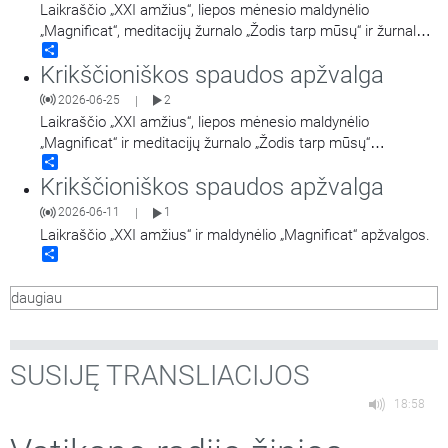
Laikraščio „XXI amžius“, liepos mėnesio maldynėlio
„Magnificat“, meditacijų žurnalo „Žodis tarp mūsų“ ir žurnalo
Share
„Jėzuitai“ apžvalgos.
Krikščioniškos spaudos apžvalga
2026-06-25
2
|
Laikraščio „XXI amžius“, liepos mėnesio maldynėlio
„Magnificat“ ir meditacijų žurnalo „Žodis tarp mūsų“
Share
apžvalgos.
Krikščioniškos spaudos apžvalga
2026-06-11
1
|
Laikraščio „XXI amžius“ ir maldynėlio „Magnificat“ apžvalgos.
Share
daugiau
SUSIJĘ TRANSLIACIJOS
18:58