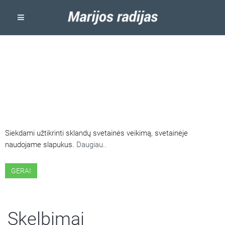
ŠIOJE SVETAINĖJE NAUDOJAMI
SLAPUKAI
Siekdami užtikrinti sklandų svetainės veikimą, svetainėje
naudojame slapukus.
Daugiau..
GERAI
Skelbimai