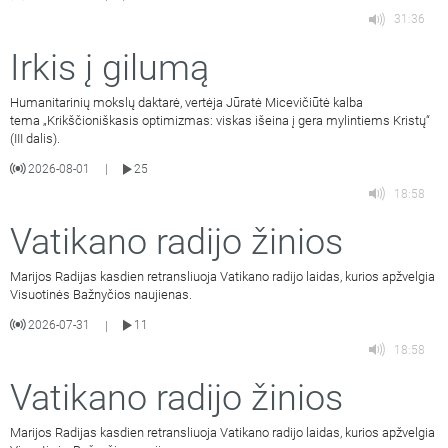
31:36
Irkis į gilumą
Humanitarinių mokslų daktarė, vertėja Jūratė Micevičiūtė kalba
tema „Krikščioniškasis optimizmas: viskas išeina į gera mylintiems Kristų“
(III dalis).
2026-08-01
25
|
18:58
Vatikano radijo žinios
Marijos Radijas kasdien retransliuoja Vatikano radijo laidas, kurios apžvelgia
Visuotinės Bažnyčios naujienas.
2026-07-31
11
|
18:58
Vatikano radijo žinios
Marijos Radijas kasdien retransliuoja Vatikano radijo laidas, kurios apžvelgia