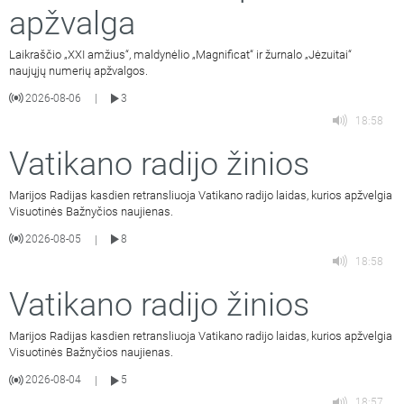
apžvalga
Laikraščio „XXI amžius“, maldynėlio „Magnificat“ ir žurnalo „Jėzuitai“
naujųjų numerių apžvalgos.
2026-08-06
3
|
18:58
Vatikano radijo žinios
Marijos Radijas kasdien retransliuoja Vatikano radijo laidas, kurios apžvelgia
Visuotinės Bažnyčios naujienas.
2026-08-05
8
|
18:58
Vatikano radijo žinios
Marijos Radijas kasdien retransliuoja Vatikano radijo laidas, kurios apžvelgia
Visuotinės Bažnyčios naujienas.
2026-08-04
5
|
18:57