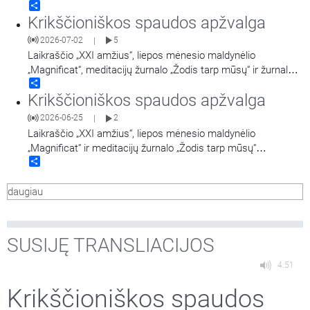
Share
Krikščioniškos spaudos apžvalga
2026-07-02
5
|
Laikraščio „XXI amžius“, liepos mėnesio maldynėlio
„Magnificat“, meditacijų žurnalo „Žodis tarp mūsų“ ir žurnalo
Share
„Jėzuitai“ apžvalgos.
Krikščioniškos spaudos apžvalga
2026-06-25
2
|
Laikraščio „XXI amžius“, liepos mėnesio maldynėlio
„Magnificat“ ir meditacijų žurnalo „Žodis tarp mūsų“
Share
apžvalgos.
daugiau
SUSIJĘ TRANSLIACIJOS
4:51
Krikščioniškos spaudos