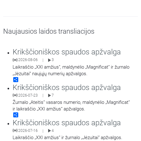
Naujausios laidos transliacijos
Krikščioniškos spaudos apžvalga
2026-08-06
3
|
Laikraščio „XXI amžius“, maldynėlio „Magnificat“ ir žurnalo
„Jėzuitai“ naujųjų numerių apžvalgos.
Share
Krikščioniškos spaudos apžvalga
2026-07-23
7
|
Žurnalo „Ateitis“ vasaros numerio, maldynėlio „Magnificat“
ir laikraščio „XXI amžius“ apžvalgos.
Share
Krikščioniškos spaudos apžvalga
2026-07-16
4
|
Laikraščio „XXI amžius“ ir žurnalo „Jėzuitai“ apžvalgos.