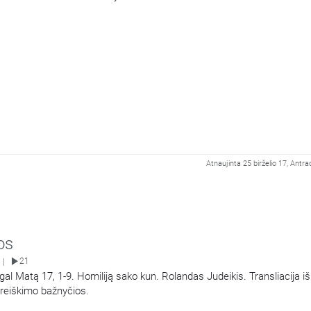
Atnaujinta 25 birželio 17, Antra
os
21
|
gal Matą 17, 1-9. Homiliją sako kun. Rolandas Judeikis. Transliacija iš
ireiškimo bažnyčios.