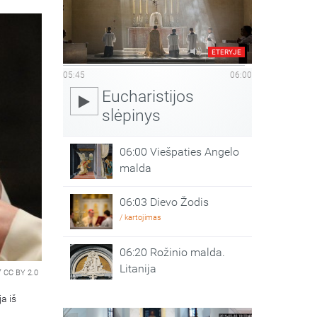
ETERYJE
05:45
06:00
Eucharistijos
slėpinys
06:00 Viešpaties Angelo
malda
06:03 Dievo Žodis
/ kartojimas
06:20 Rožinio malda.
Litanija
/
CC BY 2.0
a iš