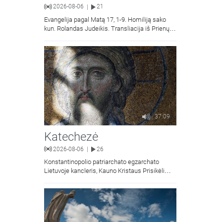
2026-08-06
21
|
Evangelija pagal Matą 17, 1-9. Homiliją sako
kun. Rolandas Judeikis. Transliacija iš Prienų
Kristaus Apsireiškimo bažnyčios.
37:09
Katechezė
2026-08-06
26
|
Konstantinopolio patriarchato egzarchato
Lietuvoje kancleris, Kauno Kristaus Prisikėlimo
krikščionių ortodoksų parapijos klebonas
kunigas Vitalijus Mockus pasakoja apie
Kristaus Atsimainymo šventę.