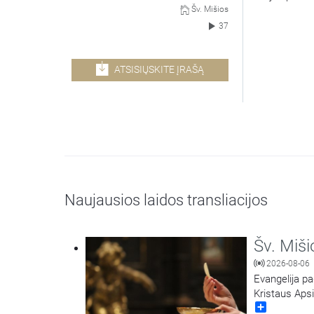
Šv. Mišios
37
ATSISIŲSKITE ĮRAŠĄ
Naujausios laidos transliacijos
Šv. Miši
2026-08-06
Evangelija pa
Kristaus Aps
Share