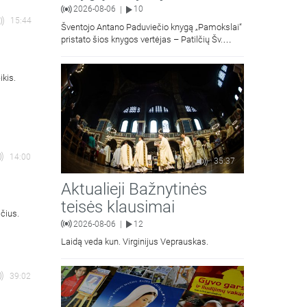
2026-08-06
10
|
15:44
Šventojo Antano Paduviečio knygą „Pamokslai“
pristato šios knygos vertėjas – Patilčių Šv.
Petro Išvadavimo parapijos klebonas, kun.
moralinės teologijos dr. Algirdas Petras
ikis.
14:00
35:37
Aktualieji Bažnytinės
teisės klausimai
čius.
2026-08-06
12
|
Laidą veda kun. Virginijus Veprauskas.
39:02