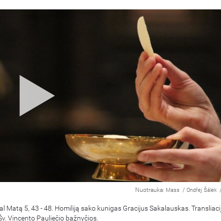
Nuotrauka:
/
Mass
Ondřej Šálek
l Matą 5, 43 - 48. Homiliją sako kunigas Gracijus Sakalauskas. Transliacij
v. Vincento Pauliečio bažnyčios.