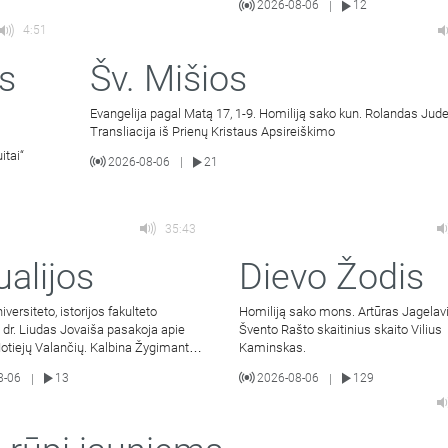
2026-08-06
12
|
4:51
s
Šv. Mišios
Evangelija pagal Matą 17, 1-9. Homiliją sako kun. Rolandas Jude
Transliacija iš Prienų Kristaus Apsireiškimo
itai“
2026-08-06
21
|
35:43
ualijos
Dievo Žodis
iversiteto, istorijos fakulteto
Homiliją sako mons. Artūras Jagelavi
 dr. Liudas Jovaiša pasakoja apie
Švento Rašto skaitinius skaito Vilius
otiejų Valančių. Kalbina Žygimantas
Kaminskas.
.
8-06
13
2026-08-06
129
|
|