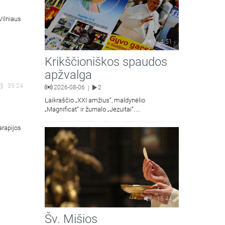
Vilniaus
4:51
Krikščioniškos spaudos
apžvalga
39:24
2026-08-06
2
|
Laikraščio „XXI amžius“, maldynėlio
„Magnificat“ ir žurnalo „Jėzuitai“
naujųjų numerių apžvalgos.
arapijos
15:44
Šv. Mišios