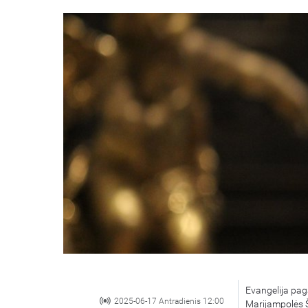
Evangelija paga
2025-06-17 Antradienis 12:00
Marijampolės Š