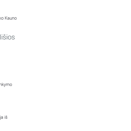
ako Kauno
 Marijos
išios
lankymo
a iš