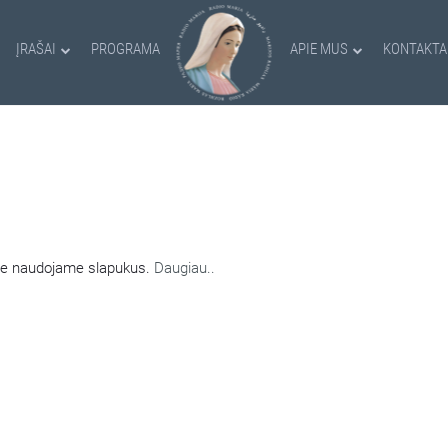
ĮRAŠAI
PROGRAMA
APIE MUS
KONTAKTA
AMI SLAPUKAI
nėje naudojame slapukus.
Daugiau..