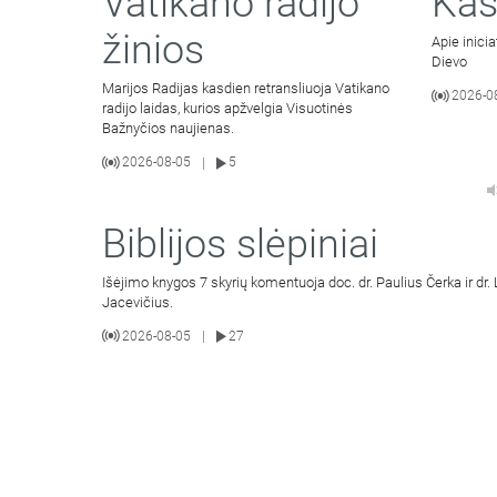
Vatikano radijo
Kas
žinios
Apie inici
Dievo
Marijos Radijas kasdien retransliuoja Vatikano
2026-0
radijo laidas, kurios apžvelgia Visuotinės
Bažnyčios naujienas.
2026-08-05
5
|
Biblijos slėpiniai
Išėjimo knygos 7 skyrių komentuoja doc. dr. Paulius Čerka ir dr.
Jacevičius.
2026-08-05
27
|