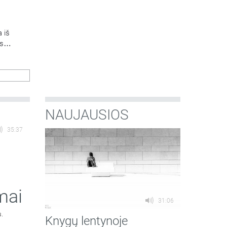
a iš
os
NAUJAUSIOS
35:37
mai
31:06
s.
Knygų lentynoje