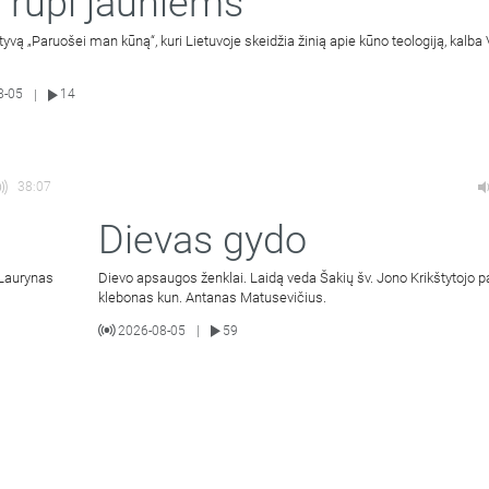
 rūpi jauniems
atyvą „Paruošei man kūną“, kuri Lietuvoje skeidžia žinią apie kūno teologiją, kalba 
8-05
14
|
38:07
Dievas gydo
 Laurynas
Dievo apsaugos ženklai. Laidą veda Šakių šv. Jono Krikštytojo p
klebonas kun. Antanas Matusevičius.
2026-08-05
59
|