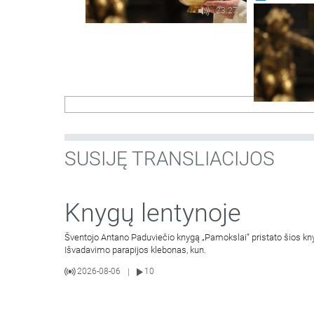
23:27
SUSIJĘ TRANSLIACIJOS
Knygų lentynoje
Šventojo Antano Paduviečio knygą „Pamokslai“ pristato šios knyg
Išvadavimo parapijos klebonas, kun.
2026-08-06
10
|