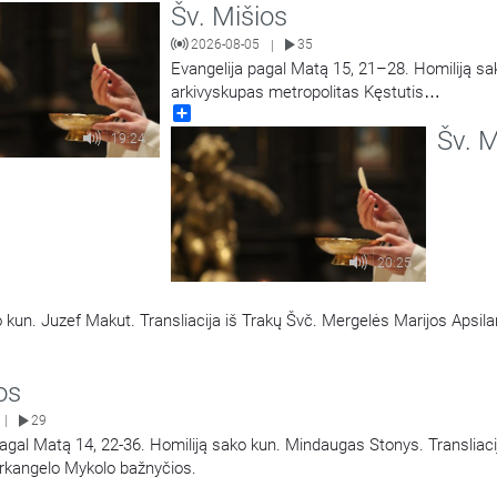
Šv. Mišios
2026-08-05
35
|
Evangelija pagal Matą 15, 21–28. Homiliją s
arkivyskupas metropolitas Kęstutis
Share
Kėvalas.Transliacija iš Šiluvos Švč. Mergelės
Šv. M
Gimimo bazilikos.
19:24
20:25
o kun. Juzef Makut. Transliacija iš Trakų Švč. Mergelės Marijos Apsi
os
29
|
agal Matą 14, 22-36. Homiliją sako kun. Mindaugas Stonys. Transliacij
rkangelo Mykolo bažnyčios.