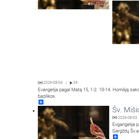
15:44
2026-08-04
29
|
Evangelija pagal Matą 15, 1-2. 10-14. Homiliją sak
bazilikos.
Share
Šv. Miši
2026-08-03
Evgangelija p
Gargždų Šv.a
Share