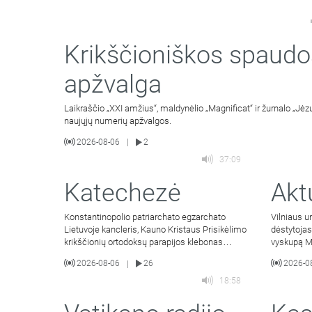
Krikščioniškos spaudo
apžvalga
Laikraščio „XXI amžius“, maldynėlio „Magnificat“ ir žurnalo „Jėzu
naujųjų numerių apžvalgos.
2026-08-06
2
|
37:09
Katechezė
Akt
Konstantinopolio patriarchato egzarchato
Vilniaus un
Lietuvoje kancleris, Kauno Kristaus Prisikėlimo
dėstytojas
krikščionių ortodoksų parapijos klebonas
vyskupą M
kunigas Vitalijus Mockus
Jacevičius
2026-08-06
26
2026-0
|
18:58