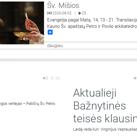
Šv. Mišios
2026-08-02
25
|
Evangelija pagal Matą. 14, 13 - 21. Transliacij
Kauno Šv. apaštalų Petro ir Povilo arkikatedr
Share
bazilikos.
22:58
daugiau
31:06
Aktualieji
Bažnytinės
os vertėjas – Patilčių Šv. Petro
teisės klausi
Laidą veda kun. Virginijus Veprauska