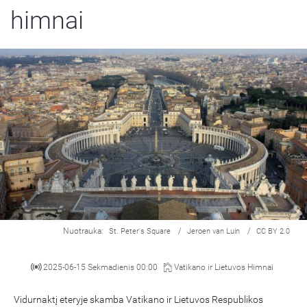
himnai
Nuotrauka:
/
/
St. Peter's Square
Jeroen van Luin
CC BY 2.0
2025-06-15 Sekmadienis 00:00
Vatikano ir Lietuvos Himnai
Vidurnaktį eteryje skamba Vatikano ir Lietuvos Respublikos