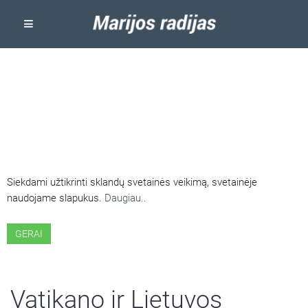
ŠIOJE SVETAINĖJE NAUDOJAMI
SLAPUKAI
Siekdami užtikrinti sklandų svetainės veikimą, svetainėje
naudojame slapukus.
Daugiau..
GERAI
Vatikano ir Lietuvos