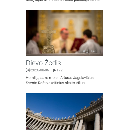
vyskupą Motiejų Valančių. Kalbina Žygimantas
Jacevičius.
14:00
Dievo Žodis
2026-08-06
172
|
Homiliją sako mons. Artūras Jagelavičius.
Švento Rašto skaitinius skaito Vilius
Kaminskas.