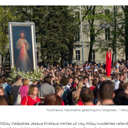
Nuotrauka:
/
Nacionalinis gailestingumo kongresas
Marij
ra Mūsų Viešpaties Jėzaus Kristaus mirties už visų mūsų nuodėmes valand