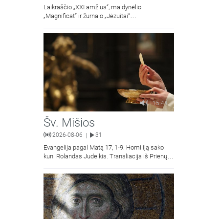
Laikraščio „XXI amžius“, maldynėlio
„Magnificat“ ir žurnalo „Jėzuitai“
naujųjų numerių apžvalgos.
15:44
Šv. Mišios
2026-08-06
31
|
Evangelija pagal Matą 17, 1-9. Homiliją sako
kun. Rolandas Judeikis. Transliacija iš Prienų
Kristaus Apsireiškimo bažnyčios.