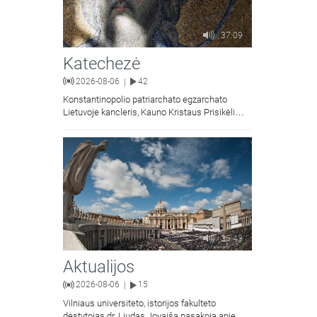
37:09
Katechezė
2026-08-06
42
|
Konstantinopolio patriarchato egzarchato
Lietuvoje kancleris, Kauno Kristaus Prisikėlimo
krikščionių ortodoksų parapijos klebonas
kunigas Vitalijus Mockus pasakoja apie
Kristaus Atsimainymo šventę.
35:43
Aktualijos
2026-08-06
15
|
Vilniaus universiteto, istorijos fakulteto
dėstytojas dr. Liudas Jovaiša pasakoja apie