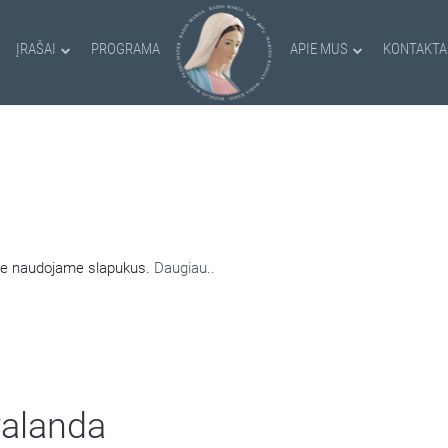
ĮRAŠAI
PROGRAMA
APIE MUS
KONTAKTA
AMI SLAPUKAI
nėje naudojame slapukus.
Daugiau..
valanda