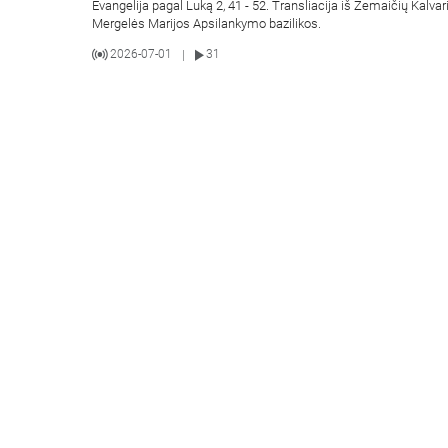
Evangelija pagal Luką 2, 41 - 52. Transliacija iš Žemaičių Kalvar
Mergelės Marijos Apsilankymo bazilikos.
2026-07-01
31
|