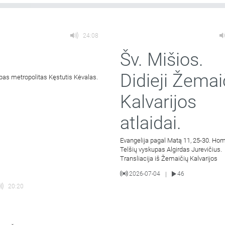
24:08
Šv. Mišios.
Didieji Žemai
pas metropolitas Kęstutis Kėvalas.
Kalvarijos
atlaidai.
Evangelija pagal Matą 11, 25-30. Hom
Telšių vyskupas Algirdas Jurevičius.
Transliacija iš Žemaičių Kalvarijos
2026-07-04
46
|
20:20