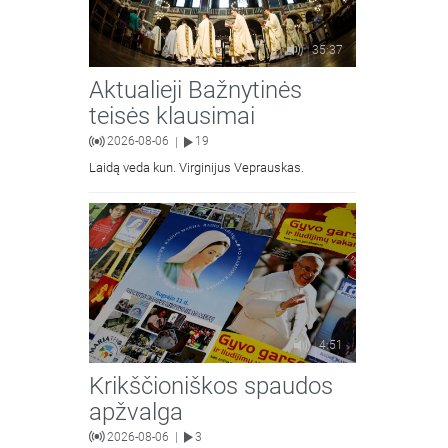
35:37
Aktualieji Bažnytinės
teisės klausimai
2026-08-06
19
|
Laidą veda kun. Virginijus Veprauskas.
4:51
Krikščioniškos spaudos
apžvalga
2026-08-06
3
|