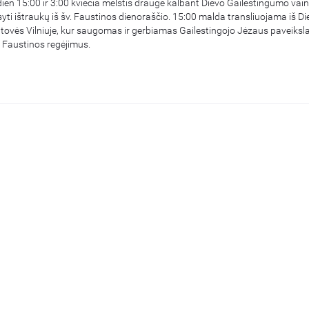
ien 15:00 ir 3:00 kviečia melstis drauge kalbant Dievo Gailestingumo vainik
usyti ištraukų iš šv. Faustinos dienoraščio. 15:00 malda transliuojama iš D
ovės Vilniuje, kur saugomas ir gerbiamas Gailestingojo Jėzaus paveiksla
 Faustinos regėjimus.