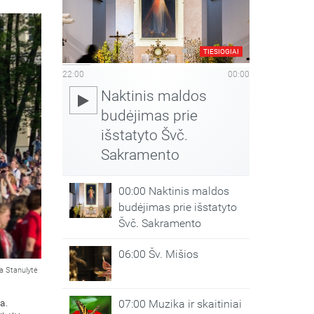
TIESIOGIAI
22:00
00:00
Naktinis maldos
budėjimas prie
išstatyto Švč.
Sakramento
00:00 Naktinis maldos
budėjimas prie išstatyto
Švč. Sakramento
06:00 Šv. Mišios
a Stanulytė
a.
07:00 Muzika ir skaitiniai