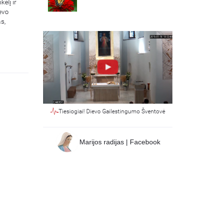
ėlį ir
ievo
s,
Tiesiogiai! Dievo Gailestingumo Šventovė
Marijos radijas | Facebook