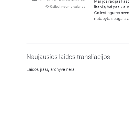
2025-05-28 Trečiadienis 03:00
Marijos radijas kasd
litaniją bei pasikla
Gailestingumo valanda
Gailestingumo švent
nutapytas pagal šv.
Naujausios laidos transliacijos
Laidos įrašų archyve nėra.