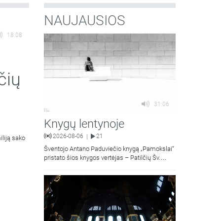
NAUJAUSIOS
18:08
čių
31:06
Knygų lentynoje
2026-08-06
21
|
iliją sako
Šventojo Antano Paduviečio knygą „Pamokslai“
pristato šios knygos vertėjas – Patilčių Šv.
Petro Išvadavimo parapijos klebonas, kun.
moralinės teologijos dr. Algirdas Petras