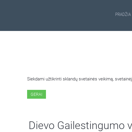
PRADŽIA
ŠIOJE SVETAINĖJE NAUDOJ
Siekdami užtikrinti sklandų svetainės veikimą, svetai
GERAI
Dievo Gailestingumo 