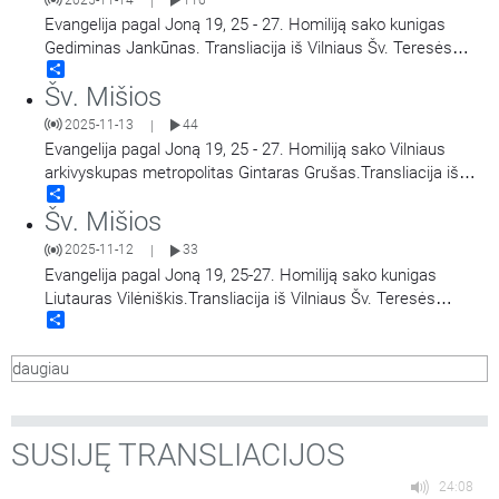
|
Evangelija pagal Joną 19, 25 - 27. Homiliją sako kunigas
Gediminas Jankūnas. Transliacija iš Vilniaus Šv. Teresės
Share
bažnyčios. Aušros Vartų Švč. Mergelės Marijos
Šv. Mišios
Gailestingumo Motinos atlaidai.
2025-11-13
44
|
Evangelija pagal Joną 19, 25 - 27. Homiliją sako Vilniaus
arkivyskupas metropolitas Gintaras Grušas.Transliacija iš
Share
Vilniaus Šv. Teresės bažnyčios. Aušros Vartų Švč. Mergelės
Šv. Mišios
Marijos Gailestingumo Motinos atlaidai.
2025-11-12
33
|
Evangelija pagal Joną 19, 25-27. Homiliją sako kunigas
Liutauras Vilėniškis.Transliacija iš Vilniaus Šv. Teresės
Share
bažnyčios. Aušros Vartų Švč. Mergelės Marijos
Gailestingumo Motinos atlaidai.
daugiau
SUSIJĘ TRANSLIACIJOS
24:08