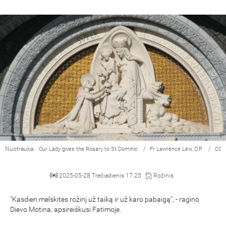
Nuotrauka:
/
/
Our Lady gives the Rosary to St Dominic
Fr Lawrence Lew, O.P.
CC 
2025-05-28 Trečiadienis 17:25
Rožinis
"Kasdien melskitės rožinį už taiką ir už karo pabaigą", - ragino
Dievo Motina, apsireiškusi Fatimoje.