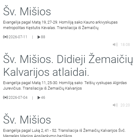
Šv. Mišios
Evangelija pagal Matą 19, 27-29. Homiliją sako Kauno arkivyskupas
metropolitas Kęstutis Kėvalas. Transliacija iš Žemaičių
2026-07-11
88
|
18:08
Šv. Mišios. Didieji Žemaičių
Kalvarijos atlaidai.
Evangelija pagal Matą 11, 25-30. Homiliją sako Telšių vyskupas Algirdas
Jurevičius. Transliacija iš Žemaičių Kalvarijos
2026-07-04
46
|
20:20
Šv. Mišios
Evangelija pagal Luką 2, 41 - 52. Transliacija iš Žemaičių Kalvarijos Švč.
Mergelės Marijos Apsilankymo bazilikos.