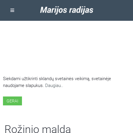
ŠIOJE SVETAINĖJE NAUDOJAMI
SLAPUKAI
Siekdami užtikrinti sklandų svetainės veikimą, svetainėje
naudojame slapukus.
Daugiau..
GERAI
Rožinio malda