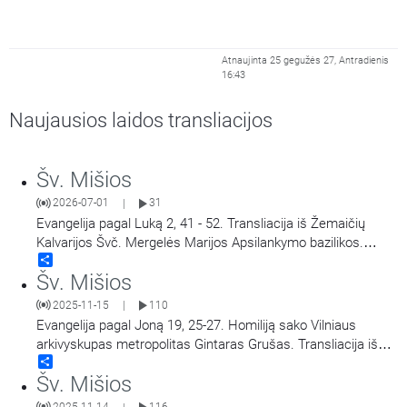
Atnaujinta 25 gegužės 27, Antradienis
16:43
Naujausios laidos transliacijos
Šv. Mišios
2026-07-01
31
|
Evangelija pagal Luką 2, 41 - 52. Transliacija iš Žemaičių
Kalvarijos Švč. Mergelės Marijos Apsilankymo bazilikos.
Share
Didieji Žemaičių Kalvarijos atllaidai. Šv. Mišias aukoja arkiv.
Šv. Mišios
Georg Gänswein, vysk. Jonas Ivanauskas.
2025-11-15
110
|
Evangelija pagal Joną 19, 25-27. Homiliją sako Vilniaus
arkivyskupas metropolitas Gintaras Grušas. Transliacija iš
Share
Vilniaus Šv. Teresės bažnyčios. Aušros Vartų Švč. Mergelės
Šv. Mišios
Marijos Gailestingumo Motinos atlaidai.
2025-11-14
116