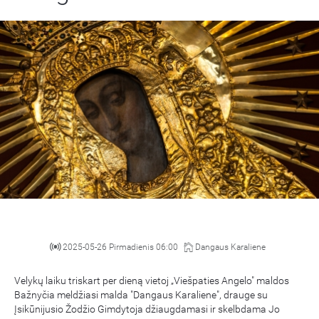
2025-05-26 Pirmadienis 06:00
Dangaus Karaliene
Velykų laiku triskart per dieną vietoj „Viešpaties Angelo" maldos
Bažnyčia meldžiasi malda "Dangaus Karaliene", drauge su
Įsikūnijusio Žodžio Gimdytoja džiaugdamasi ir skelbdama Jo