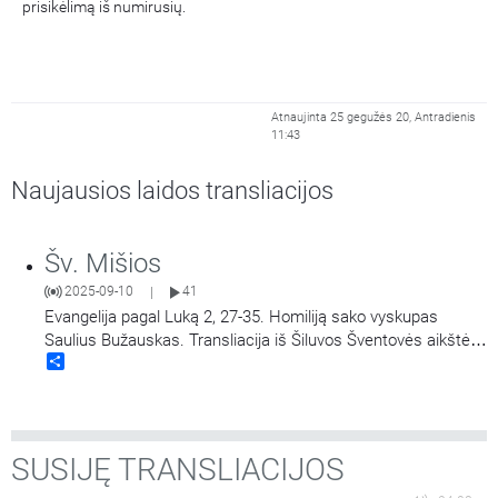
prisikėlimą iš numirusių.
Atnaujinta 25 gegužės 20, Antradienis
11:43
Naujausios laidos transliacijos
Šv. Mišios
2025-09-10
41
|
Evangelija pagal Luką 2, 27-35. Homiliją sako vyskupas
Saulius Bužauskas. Transliacija iš Šiluvos Šventovės aikštės.
Share
Didieji Švč. Mergelės Marijos Gimimo atlaidai.
SUSIJĘ TRANSLIACIJOS