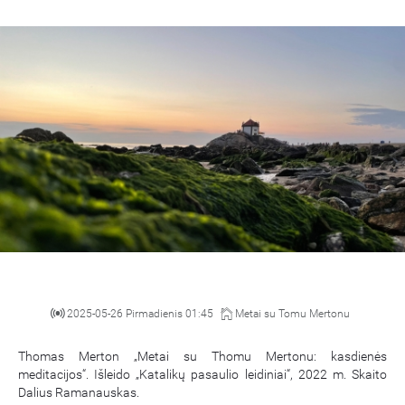
2025-05-26 Pirmadienis 01:45
Metai su Tomu Mertonu
Thomas Merton „Metai su Thomu Mertonu: kasdienės
meditacijos“. Išleido „Katalikų pasaulio leidiniai“, 2022 m. Skaito
Dalius Ramanauskas.