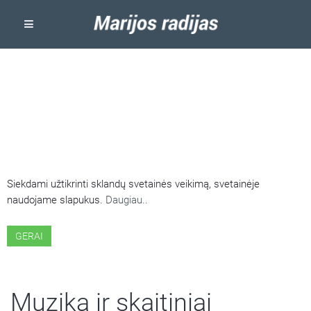
ŠIOJE SVETAINĖJE NAUDOJAMI
SLAPUKAI
Siekdami užtikrinti sklandų svetainės veikimą, svetainėje
naudojame slapukus.
Daugiau..
GERAI
Muzika ir skaitiniai