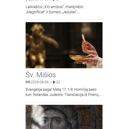
Laikraščio „XXI amžius“, maldynėlio
„Magnificat“ ir žurnalo „Jėzuitai“
naujųjų numerių apžvalgos.
15:44
Šv. Mišios
2026-08-06
22
|
Evangelija pagal Matą 17, 1-9. Homiliją sako
kun. Rolandas Judeikis. Transliacija iš Prienų
Kristaus Apsireiškimo bažnyčios.