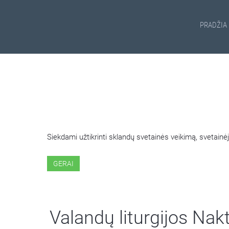
PRADŽIA
ŠIOJE SVETAINĖJE NAUDOJ
Siekdami užtikrinti sklandų svetainės veikimą, svetai
GERAI
Valandų liturgijos Nak