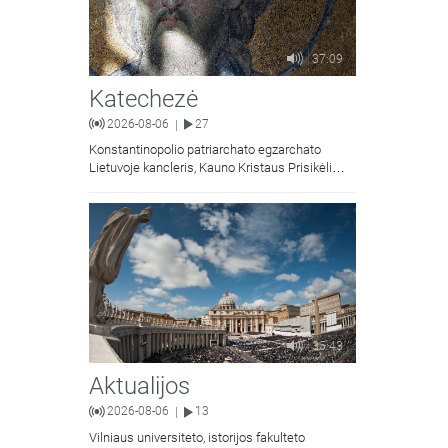
37:09
Katechezė
2026-08-06
27
|
Konstantinopolio patriarchato egzarchato
Lietuvoje kancleris, Kauno Kristaus Prisikėlimo
krikščionių ortodoksų parapijos klebonas
kunigas Vitalijus Mockus pasakoja apie
Kristaus Atsimainymo šventę.
35:43
Aktualijos
2026-08-06
13
|
Vilniaus universiteto, istorijos fakulteto