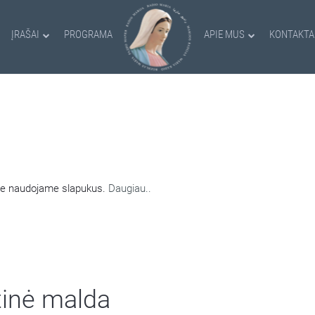
ĮRAŠAI
PROGRAMA
APIE MUS
KONTAKTA
AMI SLAPUKAI
nėje naudojame slapukus.
Daugiau..
tinė malda