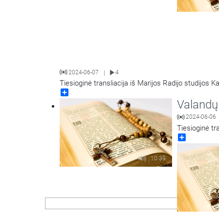
2024-06-07
4
|
Tiesioginė transliacija iš Marijos Radijo studijos K
Share
Valandų 
2024-06-06
Tiesioginė tr
Share
10:39