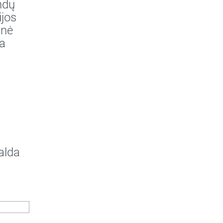
ndų
ijos
inė
a
alda