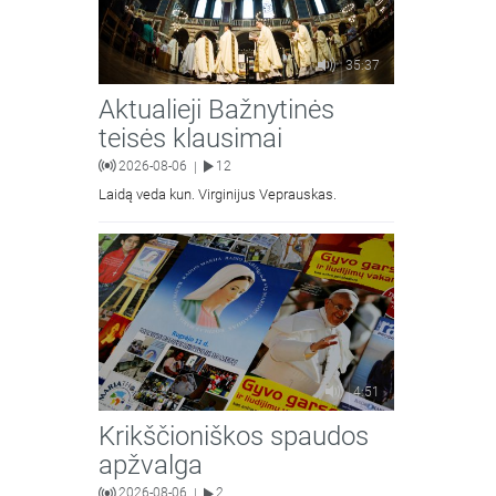
35:37
Aktualieji Bažnytinės
teisės klausimai
2026-08-06
12
|
Laidą veda kun. Virginijus Veprauskas.
4:51
Krikščioniškos spaudos
apžvalga
2026-08-06
2
|