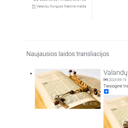
Valandų liturgijos Naktinė malda
Naujausios laidos transliacijos
Valandų 
2024-06-15
Tiesioginė tr
Share
8:16