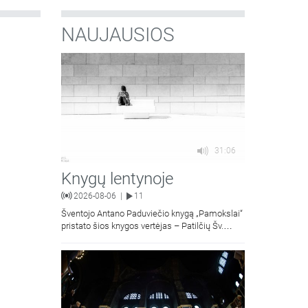
NAUJAUSIOS
31:06
Knygų lentynoje
2026-08-06
11
|
Šventojo Antano Paduviečio knygą „Pamokslai“
pristato šios knygos vertėjas – Patilčių Šv.
Petro Išvadavimo parapijos klebonas, kun.
moralinės teologijos dr. Algirdas Petras