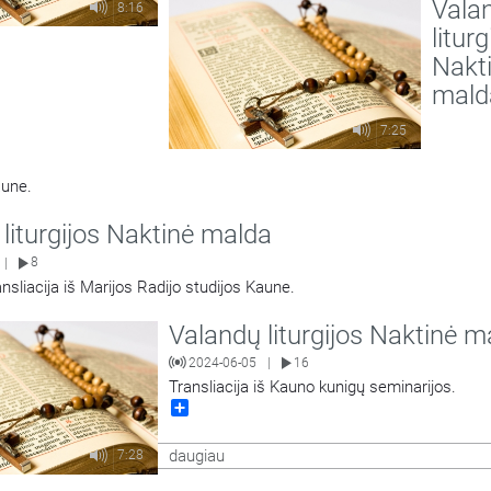
Vala
8:16
liturg
Nakt
mald
7:25
aune.
liturgijos Naktinė malda
8
|
ansliacija iš Marijos Radijo studijos Kaune.
Valandų liturgijos Naktinė m
2024-06-05
16
|
Transliacija iš Kauno kunigų seminarijos.
Share
daugiau
7:28