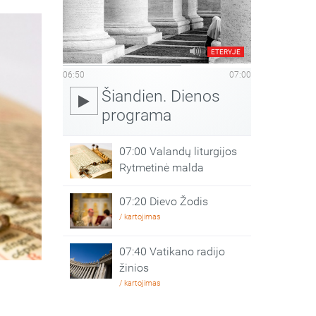
ETERYJE
06:50
07:00
Šiandien. Dienos
programa
07:00 Valandų liturgijos
Rytmetinė malda
07:20 Dievo Žodis
/ kartojimas
07:40 Vatikano radijo
žinios
/ kartojimas