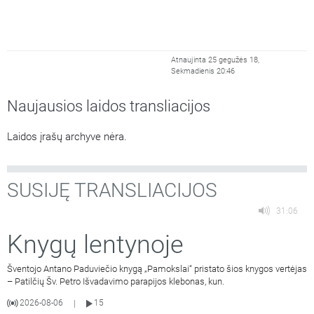
Atnaujinta 25 gegužės 18,
Sekmadienis 20:46
Naujausios laidos transliacijos
Laidos įrašų archyve nėra.
SUSIJĘ TRANSLIACIJOS
31:06
Knygų lentynoje
Šventojo Antano Paduviečio knygą „Pamokslai“ pristato šios knygos vertėjas
– Patilčių Šv. Petro Išvadavimo parapijos klebonas, kun.
2026-08-06
15
|