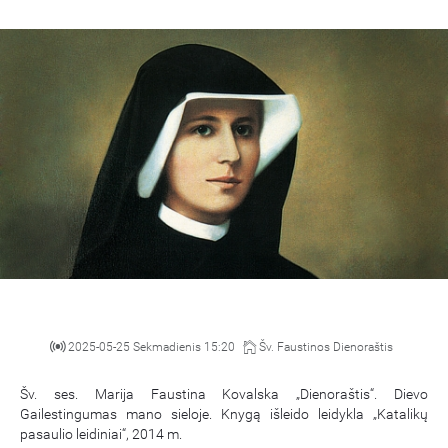
2025-05-25 Sekmadienis 15:20
Šv. Faustinos Dienoraštis
Šv. ses. Marija Faustina Kovalska „Dienoraštis“. Dievo
Gailestingumas mano sieloje. Knygą išleido leidykla „Katalikų
pasaulio leidiniai“, 2014 m.