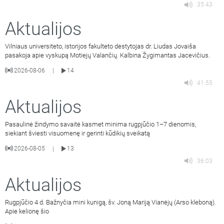
35:43
Aktualijos
Vilniaus universiteto, istorijos fakulteto dėstytojas dr. Liudas Jovaiša
pasakoja apie vyskupą Motiejų Valančių. Kalbina Žygimantas Jacevičius.
2026-08-06
14
|
41:55
Aktualijos
Pasaulinė žindymo savaitė kasmet minima rugpjūčio 1–7 dienomis,
siekiant šviesti visuomenę ir gerinti kūdikių sveikatą
2026-08-05
13
|
36:03
Aktualijos
Rugpjūčio 4 d. Bažnyčia mini kunigą, šv. Joną Mariją Vianėjų (Arso kleboną).
Apie kelionę šio