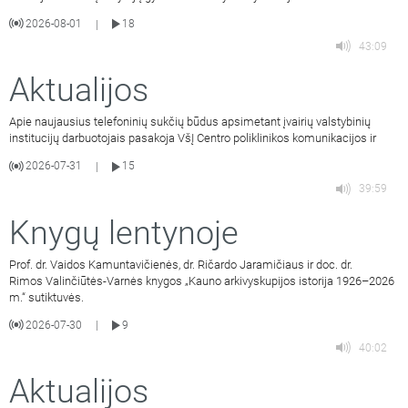
2026-08-01
18
|
43:09
Aktualijos
Apie naujausius telefoninių sukčių būdus apsimetant įvairių valstybinių
institucijų darbuotojais pasakoja VšĮ Centro poliklinikos komunikacijos ir
2026-07-31
15
|
39:59
Knygų lentynoje
Prof. dr. Vaidos Kamuntavičienės, dr. Ričardo Jaramičiaus ir doc. dr.
Rimos Valinčiūtės-Varnės knygos „Kauno arkivyskupijos istorija 1926–2026
m.“ sutiktuvės.
2026-07-30
9
|
40:02
Aktualijos