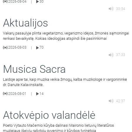
2026-08-04
30
|
30:54
Aktualijos
Vakarų pasaulyje plinta vegetarizmo, veganizmo idėjos, žmonės sąmoningai
renkasi bevaikystę. Kokias ideologijas atspindi šie pasirinkimai
2026-08-03
70
|
37:33
Musica Sacra
Laidoje apie tai, kaip muzika veikia žmogų, kalba muzikologė ir vargonininkė
dr. Danutė Kalavinskaitė.
2026-08-01
14
|
42:37
Atokvėpio valandėlė
Poeto Vytauto Mačernio kūryba dalinasi Maironio lietuvių literatūros
muziejaus išeivių rašytojų gyvenimo ir kūrybos tyrinėtoja