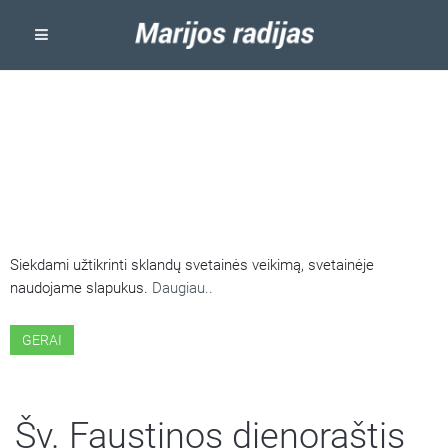
ŠIOJE SVETAINĖJE NAUDOJAMI
SLAPUKAI
Siekdami užtikrinti sklandų svetainės veikimą, svetainėje
naudojame slapukus.
Daugiau..
GERAI
Šv. Faustinos dienoraštis