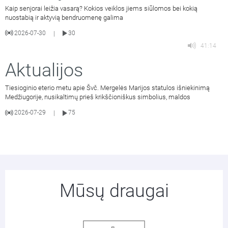
Kaip senjorai leižia vasarą? Kokios veiklos jiems siūlomos bei kokią
nuostabią ir aktyvią bendruomenę galima
2026-07-30
30
|
41:14
Aktualijos
Tiesioginio eterio metu apie Švč. Mergelės Marijos statulos išniekinimą
Medžiugorije, nusikaltimų prieš krikščioniškus simbolius, maldos
2026-07-29
75
|
Mūsų draugai