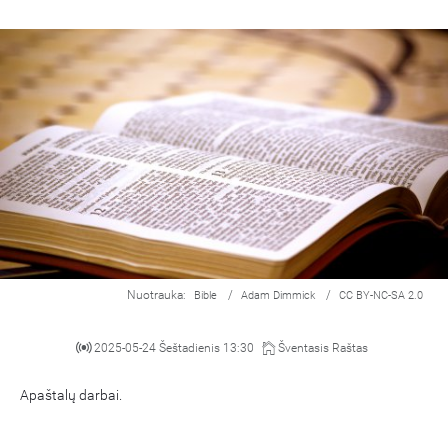
Nuotrauka:
/
/
Bible
Adam Dimmick
CC BY-NC-SA 2.0
2025-05-24 Šeštadienis 13:30
Šventasis Raštas
Apaštalų darbai.