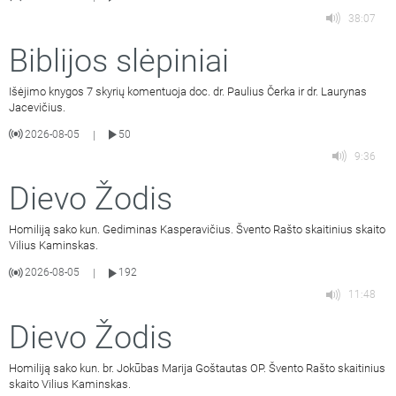
38:07
Biblijos slėpiniai
Išėjimo knygos 7 skyrių komentuoja doc. dr. Paulius Čerka ir dr. Laurynas
Jacevičius.
2026-08-05
50
|
9:36
Dievo Žodis
Homiliją sako kun. Gediminas Kasperavičius. Švento Rašto skaitinius skaito
Vilius Kaminskas.
2026-08-05
192
|
11:48
Dievo Žodis
Homiliją sako kun. br. Jokūbas Marija Goštautas OP. Švento Rašto skaitinius
skaito Vilius Kaminskas.