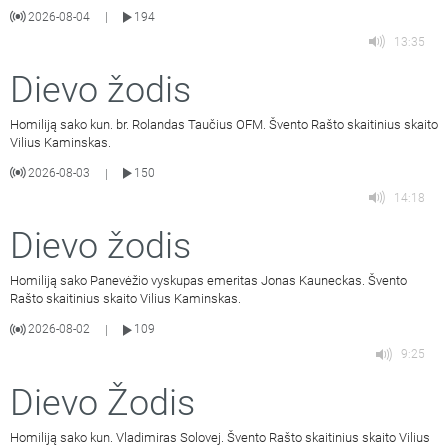
2026-08-04
194
|
13:35
Dievo žodis
Homiliją sako kun. br. Rolandas Taučius OFM. Švento Rašto skaitinius skaito
Vilius Kaminskas.
2026-08-03
150
|
14:18
Dievo žodis
Homiliją sako Panevėžio vyskupas emeritas Jonas Kauneckas. Švento
Rašto skaitinius skaito Vilius Kaminskas.
2026-08-02
109
|
9:25
Dievo Žodis
Homiliją sako kun. Vladimiras Solovej. Švento Rašto skaitinius skaito Vilius