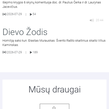
Išėjimo knygos 6 skyrių komentuoja doc. dr. Paulius Čerka ir dr. Laurynas
Jacevičius.
2026-07-29
54
|
20:44
Dievo Žodis
Homiliją sako kun. Erastas Murauskas. Švento Rašto skaitinius skaito Vilius
Kaminskas.
2026-07-29
189
|
Mūsų draugai