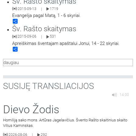
Šv. Rašto skaitymas
2015-09-13
1719
|
Evangelija pagal Matą, 1 - 6 skyriai.
Share
Šv. Rašto skaitymas
2015-09-06
531
|
Apreiškimas šventajam apaštalui Jonui, 14 - 22 skyriai.
Share
daugiau
SUSIJĘ TRANSLIACIJOS
14:00
Dievo Žodis
Homiliją sako mons. Artūras Jagelavičius. Švento Rašto skaitinius skaito
Vilius Kaminskas.
2026-08-06
292
|