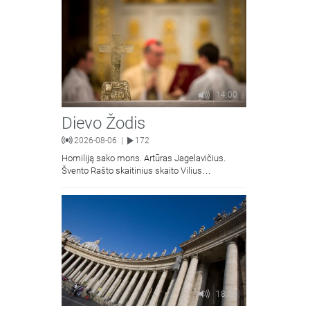
14:00
Dievo Žodis
2026-08-06
172
|
Homiliją sako mons. Artūras Jagelavičius.
Švento Rašto skaitinius skaito Vilius
Kaminskas.
18:58