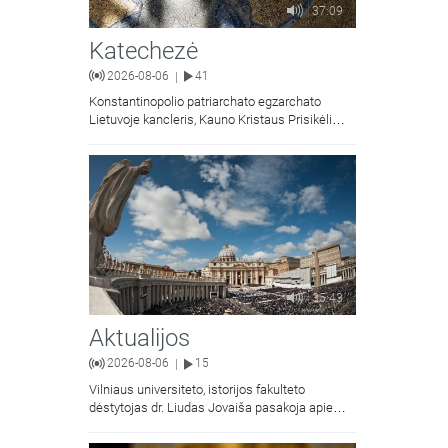
37:09
Katechezė
2026-08-06
41
|
Konstantinopolio patriarchato egzarchato
Lietuvoje kancleris, Kauno Kristaus Prisikėlimo
krikščionių ortodoksų parapijos klebonas
kunigas Vitalijus Mockus pasakoja apie
Kristaus Atsimainymo šventę.
35:43
Aktualijos
2026-08-06
15
|
Vilniaus universiteto, istorijos fakulteto
dėstytojas dr. Liudas Jovaiša pasakoja apie
vyskupą Motiejų Valančių. Kalbina Žygimantas
Jacevičius.