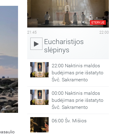
ETERYJE
21:45
22:00
Eucharistijos
slėpinys
22:00 Naktinis maldos
budėjimas prie išstatyto
Švč. Sakramento
00:00 Naktinis maldos
budėjimas prie išstatyto
Švč. Sakramento
06:00 Šv. Mišios
pasaulio