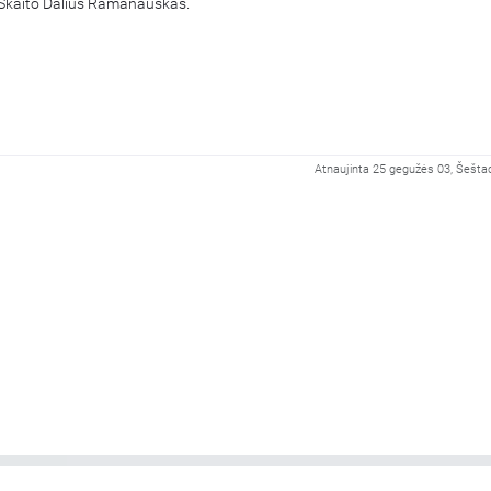
. Skaito Dalius Ramanauskas.
Atnaujinta 25 gegužės 03, Šeštad