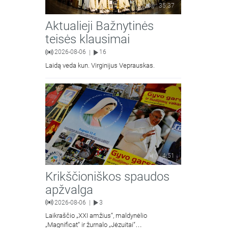
35:37
Aktualieji Bažnytinės
teisės klausimai
2026-08-06
16
|
Laidą veda kun. Virginijus Veprauskas.
4:51
Krikščioniškos spaudos
apžvalga
2026-08-06
3
|
Laikraščio „XXI amžius“, maldynėlio
„Magnificat“ ir žurnalo „Jėzuitai“