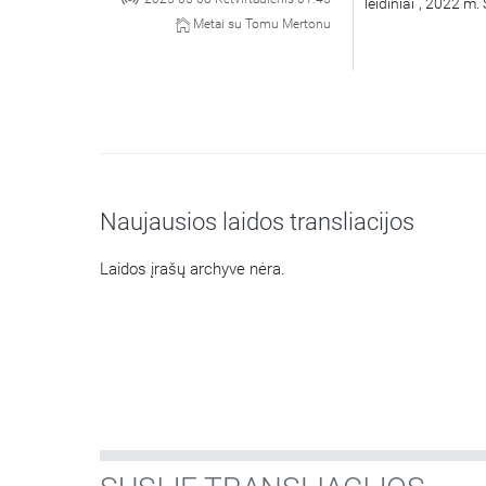
leidiniai“, 2022 m
Metai su Tomu Mertonu
Naujausios laidos transliacijos
Laidos įrašų archyve nėra.