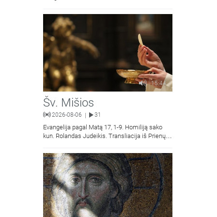
naujųjų numerių apžvalgos.
15:44
Šv. Mišios
2026-08-06
31
|
Evangelija pagal Matą 17, 1-9. Homiliją sako
kun. Rolandas Judeikis. Transliacija iš Prienų
Kristaus Apsireiškimo bažnyčios.