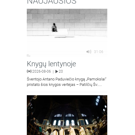
NAUJAUSIOS
31:06
Knygų lentynoje
2026-08-06
20
|
Šventojo Antano Paduviečio knygą „Pamokslai“
pristato šios knygos vertėjas – Patilčių Šv.
Petro Išvadavimo parapijos klebonas, kun.
moralinės teologijos dr. Algirdas Petras