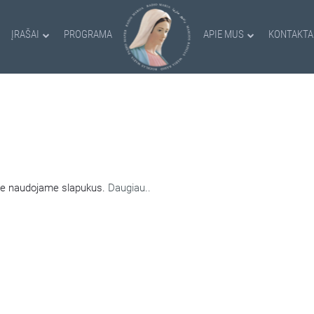
ĮRAŠAI
PROGRAMA
APIE MUS
KONTAKTA
AMI SLAPUKAI
nėje naudojame slapukus.
Daugiau..