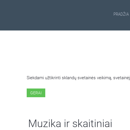
PRADŽIA
ŠIOJE SVETAINĖJE NAUDOJ
Siekdami užtikrinti sklandų svetainės veikimą, svetai
GERAI
Muzika ir skaitiniai