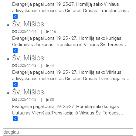
Evangelija pagal Joną 19, 25-27. Homiliją sako Vilniaus
arkivyskupas metropolitas Gintaras Grušas. Transliacija iš
Share
Vilniaus Šv. Teresės bažnyčios. Aušros Vartų Švč. Mergelės
Šv. Mišios
Marijos Gailestingumo Motinos atlaidai.
2025-11-14
116
|
Evangelija pagal Joną 19, 25 - 27. Homiliją sako kunigas
Gediminas Jankūnas. Transliacija iš Vilniaus Šv. Teresės
Share
bažnyčios. Aušros Vartų Švč. Mergelės Marijos
Šv. Mišios
Gailestingumo Motinos atlaidai.
2025-11-13
44
|
Evangelija pagal Joną 19, 25 - 27. Homiliją sako Vilniaus
arkivyskupas metropolitas Gintaras Grušas.Transliacija iš
Share
Vilniaus Šv. Teresės bažnyčios. Aušros Vartų Švč. Mergelės
Šv. Mišios
Marijos Gailestingumo Motinos atlaidai.
2025-11-12
33
|
Evangelija pagal Joną 19, 25-27. Homiliją sako kunigas
Liutauras Vilėniškis.Transliacija iš Vilniaus Šv. Teresės
Share
bažnyčios. Aušros Vartų Švč. Mergelės Marijos
Gailestingumo Motinos atlaidai.
daugiau