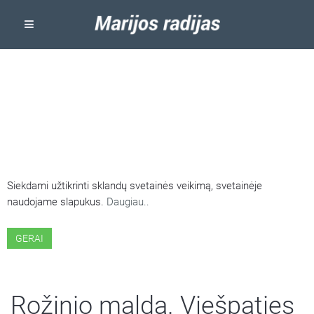
ŠIOJE SVETAINĖJE NAUDOJAMI
SLAPUKAI
Siekdami užtikrinti sklandų svetainės veikimą, svetainėje
naudojame slapukus.
Daugiau..
GERAI
Rožinio malda. Viešpaties