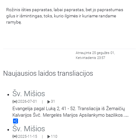
Rožinis išties paprastas, labai paprastas, bet jo paprastumas
gilus ir išmintingas, toks, kurio ilgimės ir kuriame randame
ramybę.
Atnaujinta 25 gegužės 01,
Ketvirtadienis 23:57
Naujausios laidos transliacijos
Šv. Mišios
2026-07-01
31
|
Evangelija pagal Luką 2, 41 - 52. Transliacija iš Žemaičių
Kalvarijos Švč. Mergelės Marijos Apsilankymo bazilikos.
Share
Didieji Žemaičių Kalvarijos atllaidai. Šv. Mišias aukoja arkiv.
Šv. Mišios
Georg Gänswein, vysk. Jonas Ivanauskas.
2025-11-15
110
|