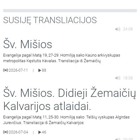
SUSIJĘ TRANSLIACIJOS
24:08
Šv. Mišios
Evangelija pagal Matą 19, 27-29. Homiliją sako Kauno arkivyskupas
metropolitas Kęstutis Kėvalas. Transliacija iš Žemaičių
2026-07-11
88
|
18:08
Šv. Mišios. Didieji Žemaičių
Kalvarijos atlaidai.
Evangelija pagal Matą 11, 25-30. Homiliją sako Telšių vyskupas Algirdas
Jurevičius. Transliacija iš Žemaičių Kalvarijos
2026-07-04
46
|