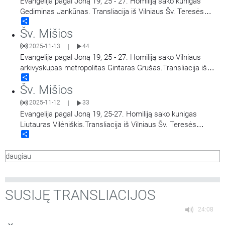
Evangelija pagal Joną 19, 25 - 27. Homiliją sako kunigas
Gediminas Jankūnas. Transliacija iš Vilniaus Šv. Teresės
Share
bažnyčios. Aušros Vartų Švč. Mergelės Marijos
Šv. Mišios
Gailestingumo Motinos atlaidai.
2025-11-13
44
|
Evangelija pagal Joną 19, 25 - 27. Homiliją sako Vilniaus
arkivyskupas metropolitas Gintaras Grušas.Transliacija iš
Share
Vilniaus Šv. Teresės bažnyčios. Aušros Vartų Švč. Mergelės
Šv. Mišios
Marijos Gailestingumo Motinos atlaidai.
2025-11-12
33
|
Evangelija pagal Joną 19, 25-27. Homiliją sako kunigas
Liutauras Vilėniškis.Transliacija iš Vilniaus Šv. Teresės
Share
bažnyčios. Aušros Vartų Švč. Mergelės Marijos
Gailestingumo Motinos atlaidai.
daugiau
SUSIJĘ TRANSLIACIJOS
24:08