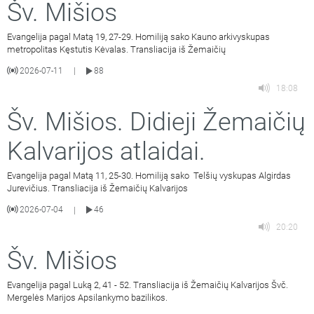
Šv. Mišios
Evangelija pagal Matą 19, 27-29. Homiliją sako Kauno arkivyskupas
metropolitas Kęstutis Kėvalas. Transliacija iš Žemaičių
2026-07-11
88
|
18:08
Šv. Mišios. Didieji Žemaičių
Kalvarijos atlaidai.
Evangelija pagal Matą 11, 25-30. Homiliją sako Telšių vyskupas Algirdas
Jurevičius. Transliacija iš Žemaičių Kalvarijos
2026-07-04
46
|
20:20
Šv. Mišios
Evangelija pagal Luką 2, 41 - 52. Transliacija iš Žemaičių Kalvarijos Švč.
Mergelės Marijos Apsilankymo bazilikos.