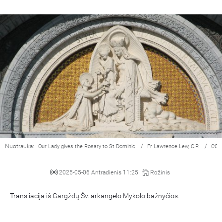
Nuotrauka:
/
/
Our Lady gives the Rosary to St Dominic
Fr Lawrence Lew, O.P.
CC 
2025-05-06 Antradienis 11:25
Rožinis
Transliacija iš Gargždų Šv. arkangelo Mykolo bažnyčios.