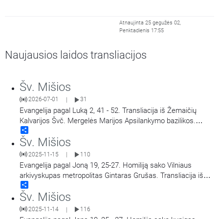
Atnaujinta 25 gegužės 02,
Penktadienis 17:55
Naujausios laidos transliacijos
Šv. Mišios
2026-07-01
31
|
Evangelija pagal Luką 2, 41 - 52. Transliacija iš Žemaičių
Kalvarijos Švč. Mergelės Marijos Apsilankymo bazilikos.
Share
Didieji Žemaičių Kalvarijos atllaidai. Šv. Mišias aukoja arkiv.
Šv. Mišios
Georg Gänswein, vysk. Jonas Ivanauskas.
2025-11-15
110
|
Evangelija pagal Joną 19, 25-27. Homiliją sako Vilniaus
arkivyskupas metropolitas Gintaras Grušas. Transliacija iš
Share
Vilniaus Šv. Teresės bažnyčios. Aušros Vartų Švč. Mergelės
Šv. Mišios
Marijos Gailestingumo Motinos atlaidai.
2025-11-14
116
|