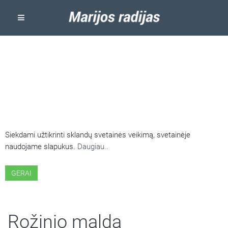
ŠIOJE SVETAINĖJE NAUDOJAMI
SLAPUKAI
Siekdami užtikrinti sklandų svetainės veikimą, svetainėje
naudojame slapukus.
Daugiau..
GERAI
Rožinio malda