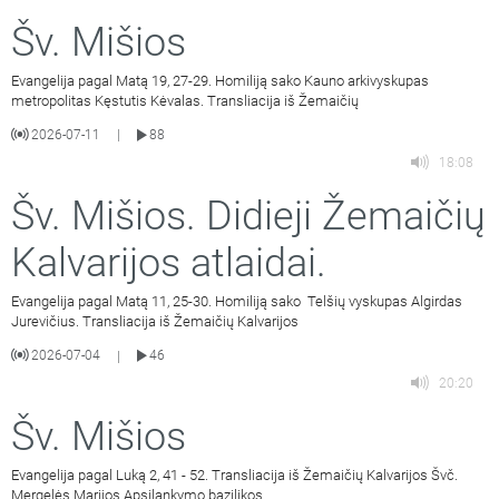
Šv. Mišios
Evangelija pagal Matą 19, 27-29. Homiliją sako Kauno arkivyskupas
metropolitas Kęstutis Kėvalas. Transliacija iš Žemaičių
2026-07-11
88
|
18:08
Šv. Mišios. Didieji Žemaičių
Kalvarijos atlaidai.
Evangelija pagal Matą 11, 25-30. Homiliją sako Telšių vyskupas Algirdas
Jurevičius. Transliacija iš Žemaičių Kalvarijos
2026-07-04
46
|
20:20
Šv. Mišios
Evangelija pagal Luką 2, 41 - 52. Transliacija iš Žemaičių Kalvarijos Švč.
Mergelės Marijos Apsilankymo bazilikos.