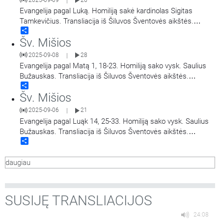
|
Evangelija pagal Luką. Homiliją sakė kardinolas Sigitas
Tamkevičius. Transliacija iš Šiluvos Šventovės aikštės.
Share
Didieji Švč. Mergelės Marijos Gimimo atlaidai.
Šv. Mišios
2025-09-08
28
|
Evangelija pagal Matą 1, 18-23. Homiliją sako vysk. Saulius
Bužauskas. Transliacija iš Šiluvos Šventovės aikštės.
Share
Didieji Švč. Mergelės Marijos Gimimo atlaidai.
Šv. Mišios
2025-09-06
21
|
Evangelija pagal Luąk 14, 25-33. Homiliją sako vysk. Saulius
Bužauskas. Transliacija iš Šiluvos Šventovės aikštės.
Share
Didieji Švč. Mergelės Marijos Gimimo atlaidai.
daugiau
SUSIJĘ TRANSLIACIJOS
24:08