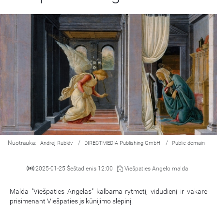
Nuotrauka:
/
/
Andrej Rublëv
DIRECTMEDIA Publishing GmbH
Public domain
2025-01-25 Šeštadienis 12:00
Viešpaties Angelo malda
Malda "Viešpaties Angelas" kalbama rytmetį, vidudienį ir vakare
prisimenant Viešpaties įsikūnijimo slėpinį.