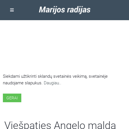
ŠIOJE SVETAINĖJE NAUDOJAMI
SLAPUKAI
Siekdami užtikrinti sklandų svetainės veikimą, svetainėje
naudojame slapukus.
Daugiau..
GERAI
Viešpaties Angelo malda