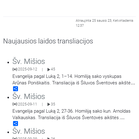
Atnaujinta 25 sausio 23, Ketvirtadienis
12:37
Naujausios laidos transliacijos
Šv. Mišios
2025-09-12
45
|
Evangelija pagal Luką 2, 1–14. Homiliją sako vyskupas
Arūnas Poniškaitis. Transliacija iš Šiluvos Šventovės aikštės.
Share
Didieji Švč. Mergelės Marijos Gimimo atlaidai.
Šv. Mišios
2025-09-11
35
|
Evangelija pagal Luką 2, 27-36. Homiliją sako kun. Arnoldas
Valkauskas. Transliacija iš Šiluvos Šventovės aikštės.
Share
Didieji Švč. Mergelės Marijos Gimimo atlaidai.
Šv. Mišios
2025-09-09
26