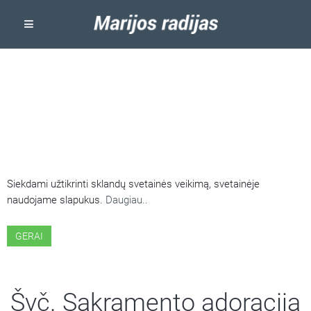
ŠIOJE SVETAINĖJE NAUDOJAMI
SLAPUKAI
Siekdami užtikrinti sklandų svetainės veikimą, svetainėje
naudojame slapukus.
Daugiau..
GERAI
Švč. Sakramento adoracija