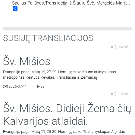
Saulius Paliūnas.Transliacija iš Šiaulių Švč. Mergelės Marijos
Share
Nekaltojo Prasidėjimo bažnyčios.
SUSIJĘ TRANSLIACIJOS
24:08
Šv. Mišios
Evangelija pagal Matą 19, 27-29. Homiliją sako Kauno arkivyskupas
metropolitas Kęstutis Kėvalas. Transliacija iš Žemaičių
2026-07-11
88
|
18:08
Šv. Mišios. Didieji Žemaičių
Kalvarijos atlaidai.
Evangelija pagal Matą 11, 25-30. Homiliją sako Telšių vyskupas Algirdas