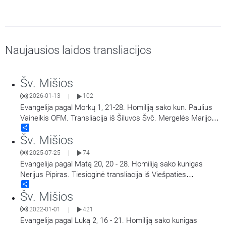
Naujausios laidos transliacijos
Šv. Mišios
2026-01-13
102
|
Evangelija pagal Morkų 1, 21-28. Homiliją sako kun. Paulius
Vaineikis OFM. Transliacija iš Šiluvos Švč. Mergelės Marijos
Share
Gimimo bazilikos.
Šv. Mišios
2025-07-25
74
|
Evangelija pagal Matą 20, 20 - 28. Homiliją sako kunigas
Nerijus Pipiras. Tiesioginė transliacija iš Viešpaties
Share
Apreiškimo Švč. Mergelei Marijai koplyčios Marijos radijuje
Šv. Mišios
Kaune.
2022-01-01
421
|
Evangelija pagal Luką 2, 16 - 21. Homiliją sako kunigas