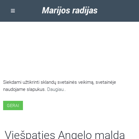
ŠIOJE SVETAINĖJE NAUDOJAMI
SLAPUKAI
Siekdami užtikrinti sklandų svetainės veikimą, svetainėje
naudojame slapukus.
Daugiau..
GERAI
Viešpaties Angelo malda