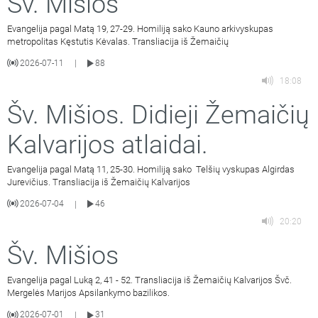
Šv. Mišios
Evangelija pagal Matą 19, 27-29. Homiliją sako Kauno arkivyskupas
metropolitas Kęstutis Kėvalas. Transliacija iš Žemaičių
2026-07-11
88
|
18:08
Šv. Mišios. Didieji Žemaičių
Kalvarijos atlaidai.
Evangelija pagal Matą 11, 25-30. Homiliją sako Telšių vyskupas Algirdas
Jurevičius. Transliacija iš Žemaičių Kalvarijos
2026-07-04
46
|
20:20
Šv. Mišios
Evangelija pagal Luką 2, 41 - 52. Transliacija iš Žemaičių Kalvarijos Švč.
Mergelės Marijos Apsilankymo bazilikos.
2026-07-01
31
|