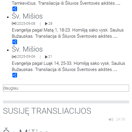
Tamkevičius. Transliacija iš Šiluvos Šventovės aikštės.
Share
Didieji Švč. Mergelės Marijos Gimimo atlaidai.
Šv. Mišios
2025-09-08
28
|
Evangelija pagal Matą 1, 18-23. Homiliją sako vysk. Saulius
Bužauskas. Transliacija iš Šiluvos Šventovės aikštės.
Share
Didieji Švč. Mergelės Marijos Gimimo atlaidai.
Šv. Mišios
2025-09-06
21
|
Evangelija pagal Luąk 14, 25-33. Homiliją sako vysk. Saulius
Bužauskas. Transliacija iš Šiluvos Šventovės aikštės.
Share
Didieji Švč. Mergelės Marijos Gimimo atlaidai.
daugiau
SUSIJĘ TRANSLIACIJOS
24:08