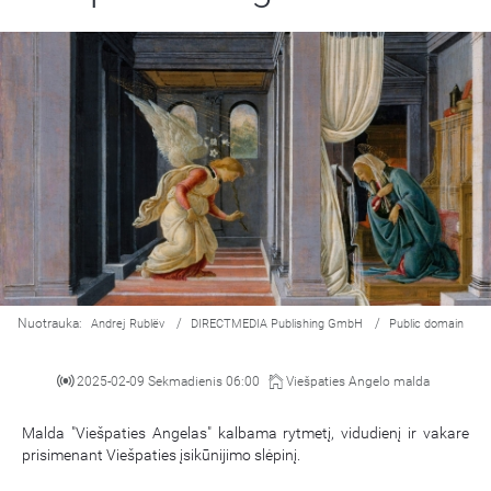
Nuotrauka:
/
/
Andrej Rublëv
DIRECTMEDIA Publishing GmbH
Public domain
2025-02-09 Sekmadienis 06:00
Viešpaties Angelo malda
Malda "Viešpaties Angelas" kalbama rytmetį, vidudienį ir vakare
prisimenant Viešpaties įsikūnijimo slėpinį.