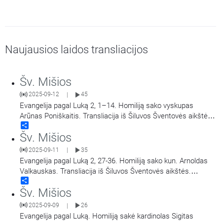
Naujausios laidos transliacijos
Šv. Mišios
2025-09-12
45
|
Evangelija pagal Luką 2, 1–14. Homiliją sako vyskupas
Arūnas Poniškaitis. Transliacija iš Šiluvos Šventovės aikštės.
Share
Didieji Švč. Mergelės Marijos Gimimo atlaidai.
Šv. Mišios
2025-09-11
35
|
Evangelija pagal Luką 2, 27-36. Homiliją sako kun. Arnoldas
Valkauskas. Transliacija iš Šiluvos Šventovės aikštės.
Share
Didieji Švč. Mergelės Marijos Gimimo atlaidai.
Šv. Mišios
2025-09-09
26
|
Evangelija pagal Luką. Homiliją sakė kardinolas Sigitas