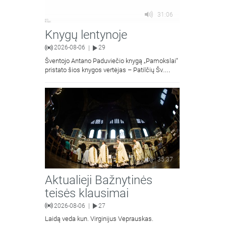
31:06
Knygų lentynoje
2026-08-06
29
|
Šventojo Antano Paduviečio knygą „Pamokslai“
pristato šios knygos vertėjas – Patilčių Šv.
Petro Išvadavimo parapijos klebonas, kun.
moralinės teologijos dr. Algirdas Petras
35:37
Aktualieji Bažnytinės
teisės klausimai
2026-08-06
27
|
Laidą veda kun. Virginijus Veprauskas.