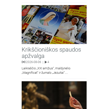
4:51
Krikščioniškos spaudos
apžvalga
2026-08-06
4
|
Laikraščio „XXI amžius“, maldynėlio
„Magnificat“ ir žurnalo „Jėzuitai“
naujųjų numerių apžvalgos.