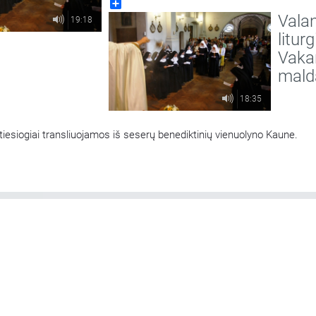
Share
vienuolyno Kaune.
Vala
19:18
liturg
Vaka
mald
18:35
iesiogiai transliuojamos iš seserų benediktinių vienuolyno Kaune.