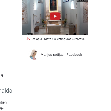
Tiesiogiai! Dievo Gailestingumo Šventovė
Marijos radijas | Facebook
rų
malda
sdien
ių