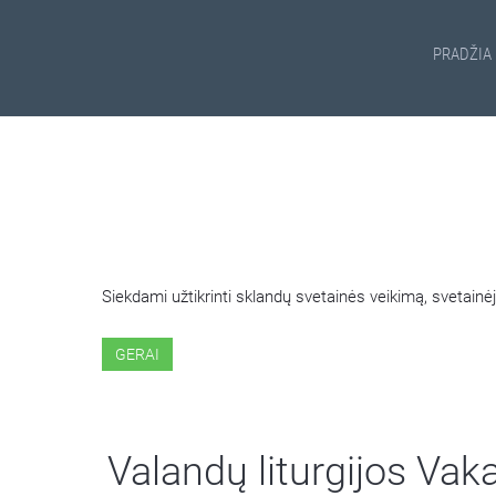
PRADŽIA
ŠIOJE SVETAINĖJE NAUDOJ
Siekdami užtikrinti sklandų svetainės veikimą, svetai
GERAI
Valandų liturgijos Vak