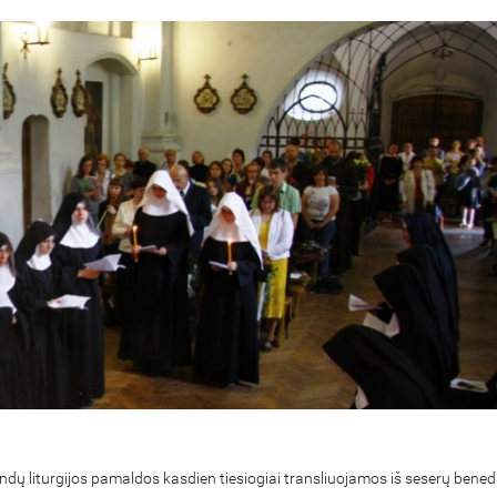
dų liturgijos pamaldos kasdien tiesiogiai transliuojamos iš seserų benedi