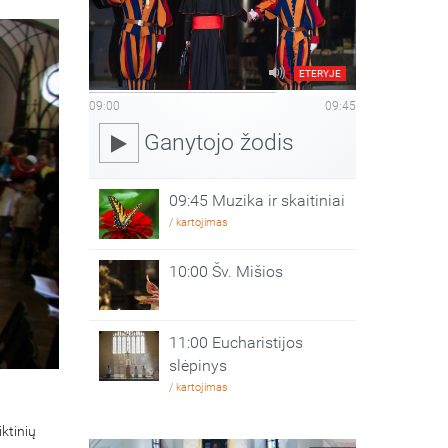
ETERYJE
09:00
09:45
Ganytojo žodis
09:45 Muzika ir skaitiniai
/ kartojimas
10:00 Šv. Mišios
11:00 Eucharistijos
slėpinys
/ kartojimas
ktinių