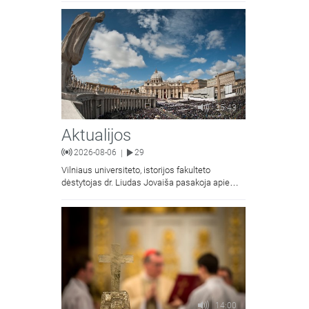
kunigas Vitalijus Mockus pasakoja apie
Kristaus Atsimainymo šventę.
35:43
Aktualijos
2026-08-06
29
|
Vilniaus universiteto, istorijos fakulteto
dėstytojas dr. Liudas Jovaiša pasakoja apie
vyskupą Motiejų Valančių. Kalbina Žygimantas
Jacevičius.
14:00