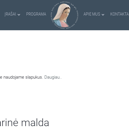
ĮRAŠAI
PROGRAMA
APIE MUS
KONTAKTA
AMI SLAPUKAI
nėje naudojame slapukus.
Daugiau..
arinė malda