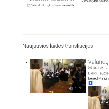
vienuolyno Kaune
Valandų liturgijos Vakarinė malda
Naujausios laidos transliacijos
Valandų 
2024-06-17
Dievo Tautos 
benediktinių 
Share
18:33