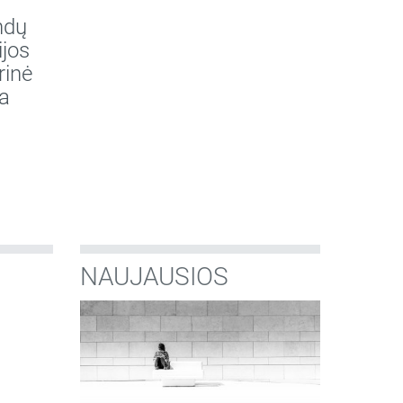
ndų
ijos
rinė
a
NAUJAUSIOS