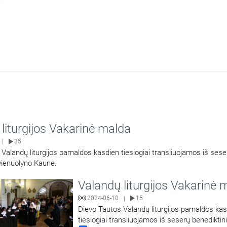
.
liturgijos Vakarinė malda
35
|
Valandų liturgijos pamaldos kasdien tiesiogiai transliuojamos iš sese
vienuolyno Kaune.
Valandų liturgijos Vakarinė 
2024-06-10
15
|
Dievo Tautos Valandų liturgijos pamaldos ka
tiesiogiai transliuojamos iš seserų benediktin