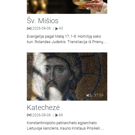
15:44
Šv. Mišios
2026-08-06
43
|
Evangelija pagal Matą 17, 1-9. Homiliją sako
kun. Rolandas Judeikis. Transliacija iš Prienų
Kristaus Apsireiškimo bažnyčios.
37:09
Katechezė
2026-08-06
69
|
Konstantinopolio patriarchato egzarchato
Lietuvoje kancleris, Kauno Kristaus Prisikėlimo
krikščionių ortodoksų parapijos klebonas