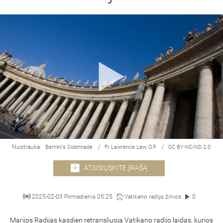
Nuotrauka:
/
/
Bernini's Colonnade
Fr Lawrence Lew, O.P
CC BY-NC-ND 2.0
ATSISIŲSKITE ĮRAŠĄ
2025-02-03 Pirmadienis 05:25
Vatikano radijo žinios
0
Marijos Radijas kasdien retransliuoja Vatikano radijo laidas, kurios