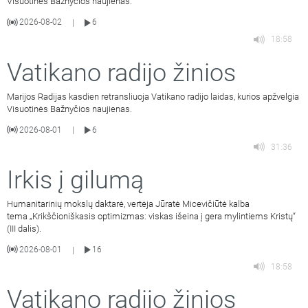
Visuotinės Bažnyčios naujienas.
2026-08-02
6
|
18:58
Vatikano radijo žinios
Marijos Radijas kasdien retransliuoja Vatikano radijo laidas, kurios apžvelgia
Visuotinės Bažnyčios naujienas.
2026-08-01
6
|
31:36
Irkis į gilumą
Humanitarinių mokslų daktarė, vertėja Jūratė Micevičiūtė kalba
tema „Krikščioniškasis optimizmas: viskas išeina į gera mylintiems Kristų“
(III dalis).
2026-08-01
16
|
18:58
Vatikano radijo žinios