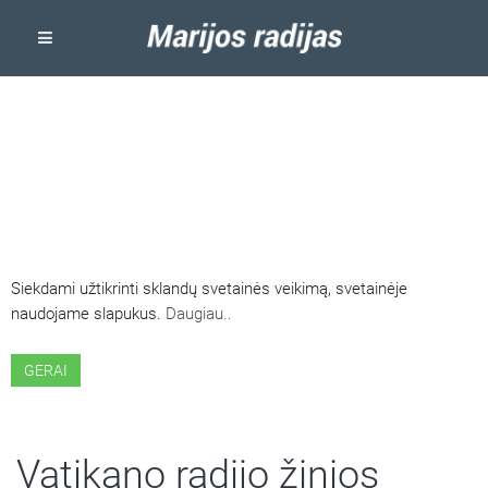
ŠIOJE SVETAINĖJE NAUDOJAMI
SLAPUKAI
Siekdami užtikrinti sklandų svetainės veikimą, svetainėje
naudojame slapukus.
Daugiau..
GERAI
Vatikano radijo žinios