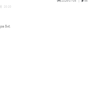
2026-07-04
46
|
20:20
ijos Švč.