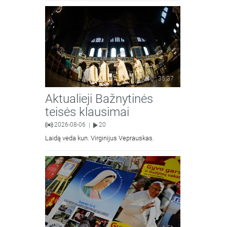
moralinės teologijos dr. Algirdas Petras
35:37
Aktualieji Bažnytinės
teisės klausimai
2026-08-06
20
|
Laidą veda kun. Virginijus Veprauskas.