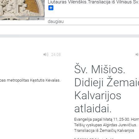
Liutauras Vilėniškis.Transliacija iš Vilniaus Š
Share
bažnyčios. Aušros Vartų Švč. Mergelės Marij
Gailestingumo Motinos atlaidai.
17:58
daugiau
24:08
Šv. Mišios.
Didieji Žemai
pas metropolitas Kęstutis Kėvalas.
Kalvarijos
atlaidai.
Evangelija pagal Matą 11, 25-30. Hom
Telšių vyskupas Algirdas Jurevičius.
Transliacija iš Žemaičių Kalvarijos