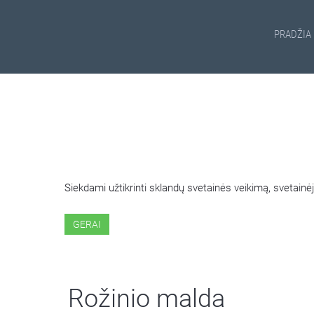
PRADŽIA
ŠIOJE SVETAINĖJE NAUDOJ
Siekdami užtikrinti sklandų svetainės veikimą, svetai
GERAI
Rožinio malda