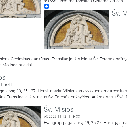
arkivyskupas metropolitas Gintaras Grušas.
Share
Transliacija iš Vilniaus Šv. Teresės bažnyčios
Šv. M
Vartų Švč. Mergelės Marijos Gailestingumo 
18:21
atlaidai.
27:05
unigas Gediminas Jankūnas. Transliacija iš Vilniaus Šv. Teresės bažny
 Motinos atlaidai.
os
44
|
gal Joną 19, 25 - 27. Homiliją sako Vilniaus arkivyskupas metropolitas
as.Transliacija iš Vilniaus Šv. Teresės bažnyčios. Aušros Vartų Švč.
estingumo Motinos atlaidai.
Šv. Mišios
2025-11-12
33
|
Evangelija pagal Joną 19, 25-27. Homiliją sak