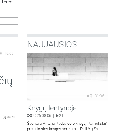
v. Teresės
os
NAUJAUSIOS
18:08
čių
31:06
Knygų lentynoje
2026-08-06
21
|
iliją sako
Šventojo Antano Paduviečio knygą „Pamokslai“
pristato šios knygos vertėjas – Patilčių Šv.
Petro Išvadavimo parapijos klebonas, kun.