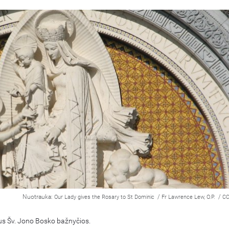
Nuotrauka:
/
/
Our Lady gives the Rosary to St Dominic
Fr Lawrence Lew, O.P.
CC
iaus Šv. Jono Bosko bažnyčios.