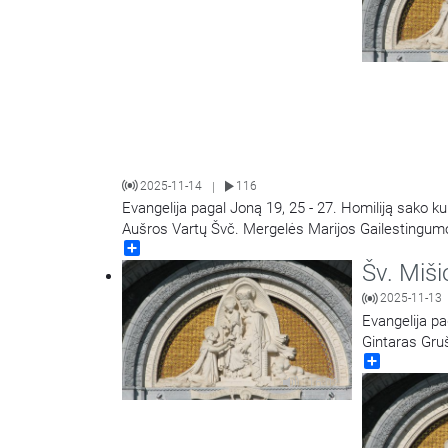
2025-11-14
116
|
Evangelija pagal Joną 19, 25 - 27. Homiliją sako k
Aušros Vartų Švč. Mergelės Marijos Gailestingumo
Share
Šv. Miši
2025-11-13
Evangelija pa
Gintaras Gruš
Share
Marijos Gail
16:02