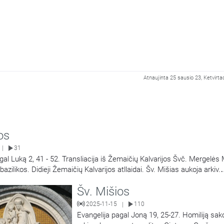
Atnaujinta 25 sausio 23, Ketvirta
os
31
|
gal Luką 2, 41 - 52. Transliacija iš Žemaičių Kalvarijos Švč. Mergelės 
zilikos. Didieji Žemaičių Kalvarijos atllaidai. Šv. Mišias aukoja arkiv.
Georg Gänswein, vysk. Jonas Ivanauskas.
Šv. Mišios
2025-11-15
110
|
Evangelija pagal Joną 19, 25-27. Homiliją sak