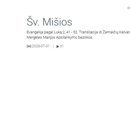
Šv. Mišios
Evangelija pagal Luką 2, 41 - 52. Transliacija iš Žemaičių Kalvar
Mergelės Marijos Apsilankymo bazilikos.
2026-07-01
31
|