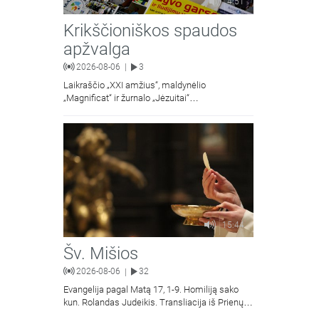
4:51
Krikščioniškos spaudos
apžvalga
2026-08-06
3
|
Laikraščio „XXI amžius“, maldynėlio
„Magnificat“ ir žurnalo „Jėzuitai“
naujųjų numerių apžvalgos.
15:44
Šv. Mišios
2026-08-06
32
|
Evangelija pagal Matą 17, 1-9. Homiliją sako
kun. Rolandas Judeikis. Transliacija iš Prienų
Kristaus Apsireiškimo bažnyčios.