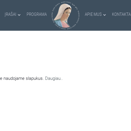
ĮRAŠAI
PROGRAMA
APIE MUS
KONTAKTA
AMI SLAPUKAI
nėje naudojame slapukus.
Daugiau..