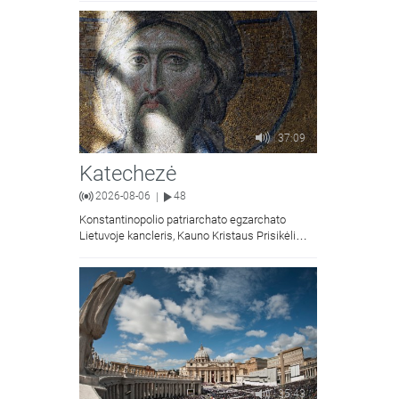
37:09
Katechezė
2026-08-06
48
|
Konstantinopolio patriarchato egzarchato
Lietuvoje kancleris, Kauno Kristaus Prisikėlimo
krikščionių ortodoksų parapijos klebonas
kunigas Vitalijus Mockus pasakoja apie
Kristaus Atsimainymo šventę.
35:43