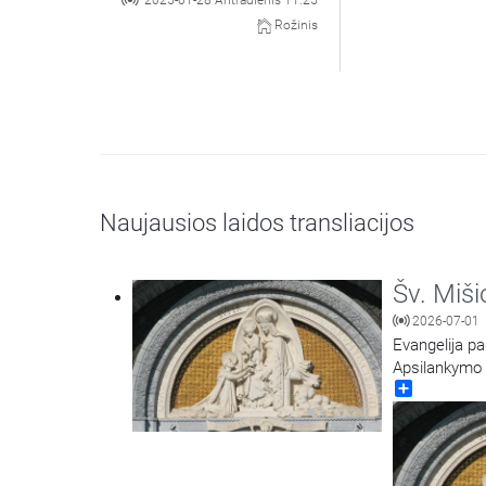
2025-01-28 Antradienis 11:25
Rožinis
Naujausios laidos transliacijos
Šv. Miši
2026-07-01
Evangelija pa
Apsilankymo ba
Share
20:20