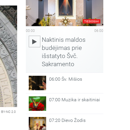
TIESIOGIAI
00:00
06:00
Naktinis maldos
budėjimas prie
išstatyto Švč.
Sakramento
06:00 Šv. Mišios
07:00 Muzika ir skaitiniai
 BY-NC 2.0
07:20 Dievo Žodis