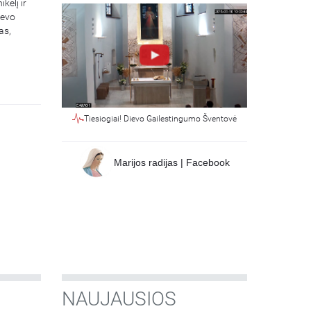
kėlį ir
ievo
as,
Tiesiogiai! Dievo Gailestingumo Šventovė
Marijos radijas | Facebook
NAUJAUSIOS