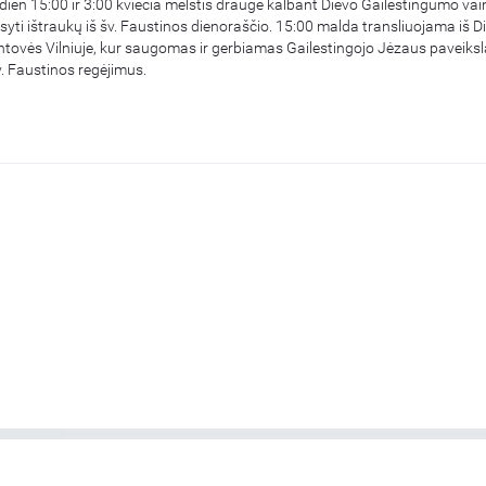
dien 15:00 ir 3:00 kviečia melstis drauge kalbant Dievo Gailestingumo vaini
ausyti ištraukų iš šv. Faustinos dienoraščio. 15:00 malda transliuojama iš D
tovės Vilniuje, kur saugomas ir gerbiamas Gailestingojo Jėzaus paveiksl
. Faustinos regėjimus.