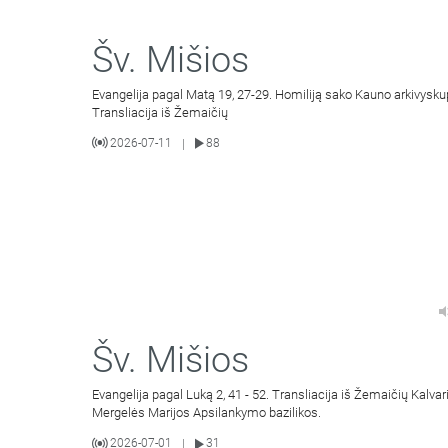
Šv. Mišios
Evangelija pagal Matą 19, 27-29. Homiliją sako Kauno arkivysku
Transliacija iš Žemaičių
2026-07-11
88
|
Šv. Mišios
Evangelija pagal Luką 2, 41 - 52. Transliacija iš Žemaičių Kalvar
Mergelės Marijos Apsilankymo bazilikos.
2026-07-01
31
|