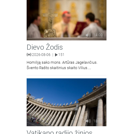
14:00
Dievo Žodis
2026-08-06
151
|
Homiliją sako mons. Artūras Jagelavičius.
Švento Rašto skaitinius skaito Vilius
Kaminskas.
18:58
Vatikano radijo žinios