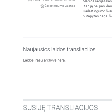
2024-11-08 Penktadienis 15:00
Marijos radijas kas
litaniją bei pasikl
Gailestingumo valanda
Gailestingumo šven
nutapytas pagal šv
Naujausios laidos transliacijos
Laidos įrašų archyve nėra.
SUSIJĘ TRANSLIACIJOS