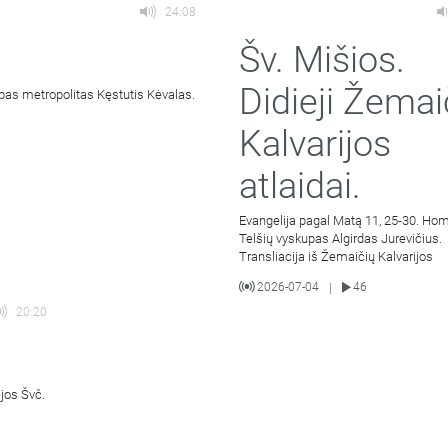
24:08
Šv. Mišios.
Didieji Žemai
pas metropolitas Kęstutis Kėvalas.
Kalvarijos
atlaidai.
Evangelija pagal Matą 11, 25-30. Hom
Telšių vyskupas Algirdas Jurevičius.
Transliacija iš Žemaičių Kalvarijos
2026-07-04
46
|
20:20
ijos Švč.