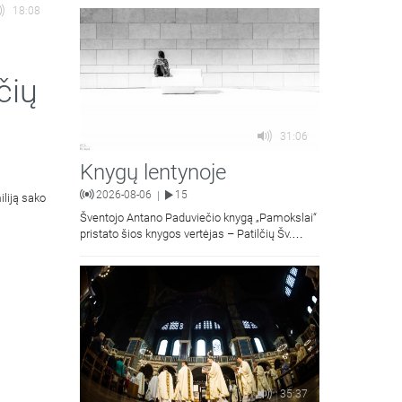
18:08
čių
31:06
Knygų lentynoje
2026-08-06
15
|
iliją sako
Šventojo Antano Paduviečio knygą „Pamokslai“
pristato šios knygos vertėjas – Patilčių Šv.
Petro Išvadavimo parapijos klebonas, kun.
moralinės teologijos dr. Algirdas Petras
35:37