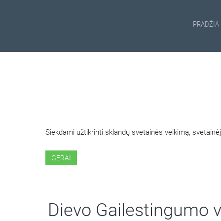
PRADŽIA
ŠIOJE SVETAINĖJE NAUDOJ
Siekdami užtikrinti sklandų svetainės veikimą, svetai
GERAI
Dievo Gailestingumo 