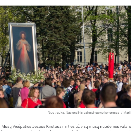
Nuotrauka:
/
Nacionalinis gailestingumo kongresas
Marij
ra Mūsų Viešpaties Jėzaus Kristaus mirties už visų mūsų nuodėmes valan