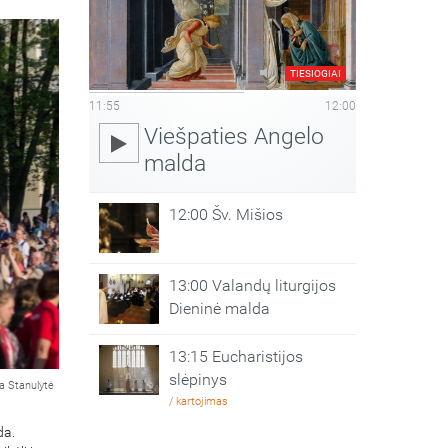
TIESIOGIAI
11:55
12:00
Viešpaties Angelo
malda
12:00 Šv. Mišios
13:00 Valandų liturgijos
Dieninė malda
13:15 Eucharistijos
slėpinys
a Stanulytė
/ kartojimas
da.