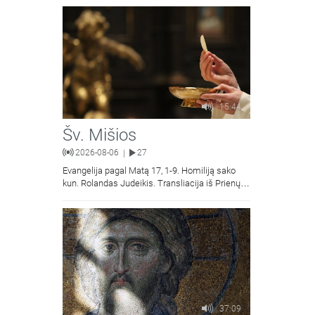
15:44
Šv. Mišios
2026-08-06
27
|
Evangelija pagal Matą 17, 1-9. Homiliją sako
kun. Rolandas Judeikis. Transliacija iš Prienų
Kristaus Apsireiškimo bažnyčios.
37:09