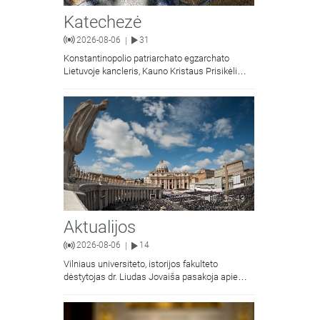
Katechezė
2026-08-06
31
|
Konstantinopolio patriarchato egzarchato
Lietuvoje kancleris, Kauno Kristaus Prisikėlimo
krikščionių ortodoksų parapijos klebonas
kunigas Vitalijus Mockus pasakoja apie
Kristaus Atsimainymo šventę.
35:43
Aktualijos
2026-08-06
14
|
Vilniaus universiteto, istorijos fakulteto
dėstytojas dr. Liudas Jovaiša pasakoja apie
vyskupą Motiejų Valančių. Kalbina Žygimantas
Jacevičius.