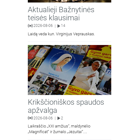
Aktualieji Bažnytinės
teisės klausimai
2026-08-06
14
|
Laidą veda kun. Virginijus Veprauskas.
4:51
Krikščioniškos spaudos
apžvalga
2026-08-06
2
|
Laikraščio „XXI amžius“, maldynėlio
„Magnificat“ ir žurnalo „Jėzuitai“
naujųjų numerių apžvalgos.