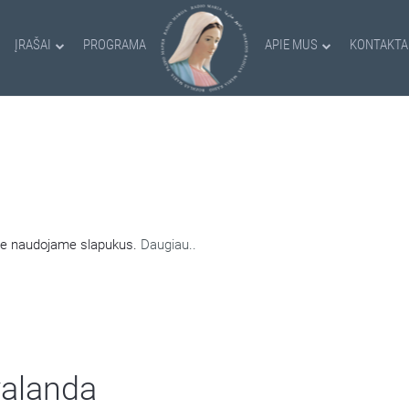
ĮRAŠAI
PROGRAMA
APIE MUS
KONTAKTA
AMI SLAPUKAI
nėje naudojame slapukus.
Daugiau..
valanda