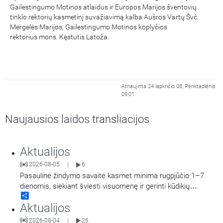
Gailestingumo Motinos atlaidus ir Europos Marijos šventovių
tinklo rektorių kasmetinį suvažiavimą kalba Aušros Vartų Švč.
Mergelės Marijos, Gailestingumo Motinos koplyčios
rektorius mons. Kęstutis Latoža.
Atnaujinta 24 lapkričio 08, Penktadienis
09:01
Naujausios laidos transliacijos
Aktualijos
2026-08-05
6
|
Pasaulinė žindymo savaitė kasmet minima rugpjūčio 1–7
dienomis, siekiant šviesti visuomenę ir gerinti kūdikių
Share
sveikatą visame pasaulyje. Akušerė, tėvystės
Aktualijos
mokyklos „Gandro lizdas“ įkūrėja Ieva Girdvainienė pasakoja
apie žindymo naudą kūdikiui ir motinai, taip pat dalijasi
2026-08-04
26
|