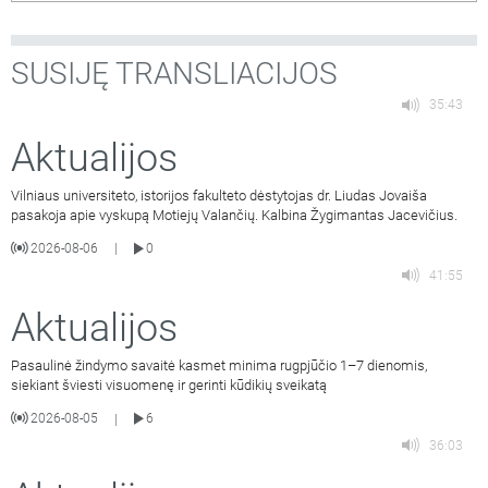
SUSIJĘ TRANSLIACIJOS
35:43
Aktualijos
Vilniaus universiteto, istorijos fakulteto dėstytojas dr. Liudas Jovaiša
pasakoja apie vyskupą Motiejų Valančių. Kalbina Žygimantas Jacevičius.
2026-08-06
0
|
41:55
Aktualijos
Pasaulinė žindymo savaitė kasmet minima rugpjūčio 1–7 dienomis,
siekiant šviesti visuomenę ir gerinti kūdikių sveikatą
2026-08-05
6
|
36:03