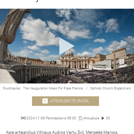
Nuotrauka:
/
The Inauguration Mass For Pope Francis
Catholic Church England and 
ATSISIŲSKITE ĮRAŠĄ
2024-11-08 Penktadienis 08:00
Aktualijos
30
Apie artėjančius Vilniaus Aušros Vartų Švč. Mergelės Marijos,