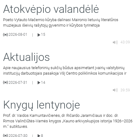
Atokvėpio valandėlė
Poeto Vytauto Mačernio kūryba dalinasi Maironio lietuvių literatūros
muziejaus išeivių rašytojų gyvenimo ir kūrybos tyrinėtoja
2026-08-01
15
|
43:09
Aktualijos
Apie naujausius telefoninių sukčių būdus apsimetant įvairių valstybinių
institucijų darbuotojais pasakoja VšĮ Centro poliklinikos komunikacijos ir
2026-07-31
14
|
39:59
Knygų lentynoje
Prof. dr. Vaidos Kamuntavičienės, dr. Ričardo Jaramičiaus ir doc. dr.
Rimos Valinčiūtės-Varnės knygos „Kauno arkivyskupijos istorija 1926–2026
m.“ sutiktuvės.
2026-07-30
8
|