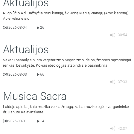
Aktualijos
Rugpjūčio 4 d. Bažnyčia mini kunigą, šv. Joną Mariją Vianėjų (Arso kleboną).
Apie kelionę šio
2026-08-04
26
|
30:54
Aktualijos
Vakarų pasaulyje plinta vegetarizmo, veganizmo idėjos, žmonės sąmoningai
renkasi bevaikystę. Kokias ideologijas atspindi šie pasirinkimai
2026-08-03
66
|
37:33
Musica Sacra
Laidoje apie tai, kaip muzika veikia žmogų, kalba muzikologė ir vargonininkė
dr. Danutė Kalavinskaitė.
2026-08-01
14
|
42:37