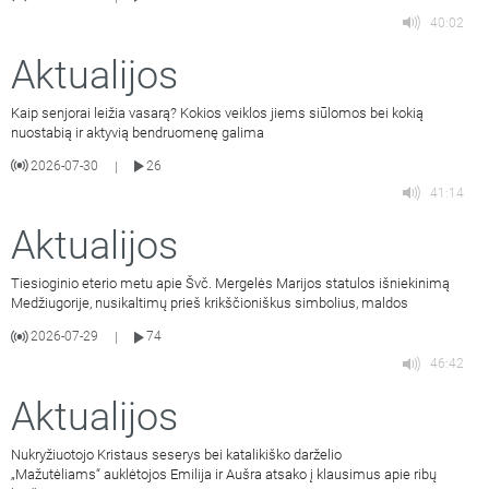
40:02
Aktualijos
Kaip senjorai leižia vasarą? Kokios veiklos jiems siūlomos bei kokią
nuostabią ir aktyvią bendruomenę galima
2026-07-30
26
|
41:14
Aktualijos
Tiesioginio eterio metu apie Švč. Mergelės Marijos statulos išniekinimą
Medžiugorije, nusikaltimų prieš krikščioniškus simbolius, maldos
2026-07-29
74
|
46:42
Aktualijos
Nukryžiuotojo Kristaus seserys bei katalikiško darželio
„Mažutėliams“ auklėtojos Emilija ir Aušra atsako į klausimus apie ribų