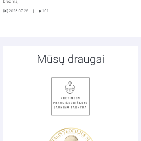
brėžimą
2026-07-28
101
|
Mūsų draugai