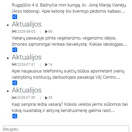
patarimais, kur kreiptis pagalbos, jei kyla
…
Rugpjūčio 4 d. Bažnyčia mini kunigą, šv. Joną Mariją Vianėjų
(Arso kleboną). Apie kelionę šio šventojo pėdomis kalbasi
Share
tikybos mokytoja Jolanta Stupelytė ir žurnalistė
Aktualijos
Laisvė Radzevičienė.
2026-08-03
66
|
Vakarų pasaulyje plinta vegetarizmo, veganizmo idėjos,
žmonės sąmoningai renkasi bevaikystę. Kokias ideologijas
Share
atspindi šie pasirinkimai ir ką apie jas turi žinoti krikščionys.
Aktualijos
Kalba Vilniaus šv. Pranciškaus Asyžiečio parapijos vikaras,
psichologas Arūnas Peškaitis OFM.
2026-07-31
14
|
Apie naujausius telefoninių sukčių būdus apsimetant įvairių
valstybinių institucijų darbuotojais pasakoja VšĮ Centro
Share
poliklinikos komunikacijos ir viešųjų ryšių specialistė Giedrė
Aktualijos
Raišienė, Nacionalinio kibernetinio saugumo centro
direktoriaus pavaduotojas Rokas Jonikas, Pinigų plovimo
2026-07-30
26
|
kompetencijų centro Sukčiavimo prevencijos koordinatorė
Kaip senjorai leižia vasarą? Kokios veiklos jiems siūlomos bei
Živilė Kielienė. Laidą veda Vilniaus
…
kokią nuostabią ir aktyvią bendruomenę galima rasti
Share
vyresniųjų tarpe? Apie tai dalinsis Medardo Čoboto Trečiojo
amžiaus universiteto rektorė Zita Žebrauskienė. Laidą veda
daugiau
Jurgita Pocevičienė.