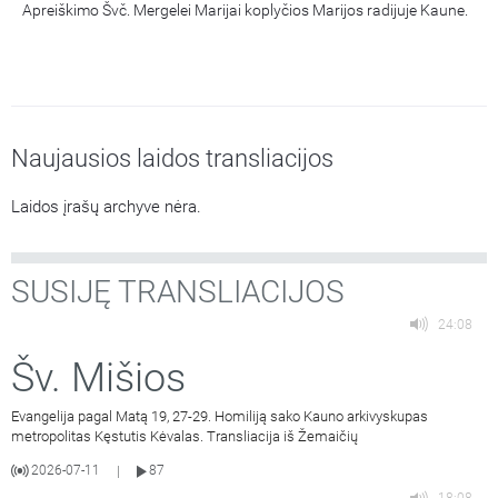
Apreiškimo Švč. Mergelei Marijai koplyčios Marijos radijuje Kaune.
Naujausios laidos transliacijos
Laidos įrašų archyve nėra.
SUSIJĘ TRANSLIACIJOS
24:08
Šv. Mišios
Evangelija pagal Matą 19, 27-29. Homiliją sako Kauno arkivyskupas
metropolitas Kęstutis Kėvalas. Transliacija iš Žemaičių
2026-07-11
87
|