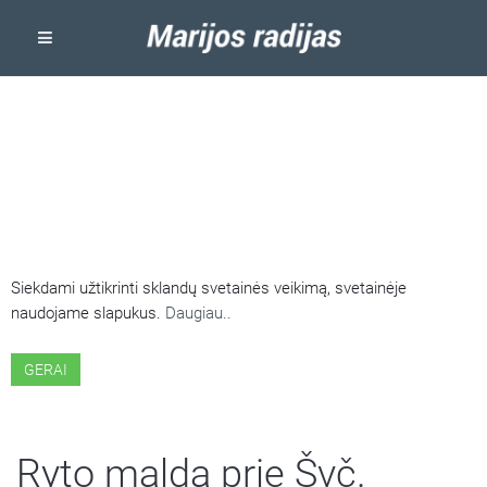
ŠIOJE SVETAINĖJE NAUDOJAMI
SLAPUKAI
Siekdami užtikrinti sklandų svetainės veikimą, svetainėje
naudojame slapukus.
Daugiau..
GERAI
Ryto malda prie Švč.