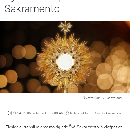
Sakramento
Nuotrauka:
/
Canva.com
2024-12-05 Ketvirtadienis 08:45
Ryto malda prie Švč. Sakramento
Tiesiogiai transliuojame maldą prie Švč. Sakramento iš Viešpaties