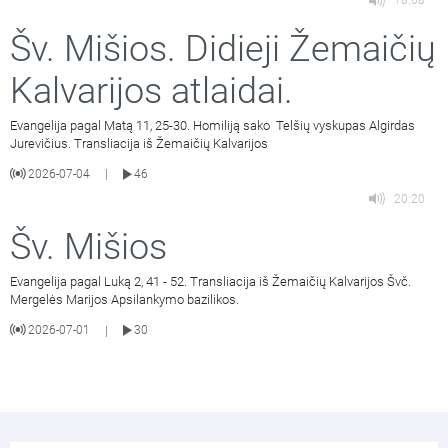
18:08
Šv. Mišios. Didieji Žemaičių
Kalvarijos atlaidai.
Evangelija pagal Matą 11, 25-30. Homiliją sako Telšių vyskupas Algirdas
Jurevičius. Transliacija iš Žemaičių Kalvarijos
2026-07-04
46
|
20:20
Šv. Mišios
Evangelija pagal Luką 2, 41 - 52. Transliacija iš Žemaičių Kalvarijos Švč.
Mergelės Marijos Apsilankymo bazilikos.
2026-07-01
30
|