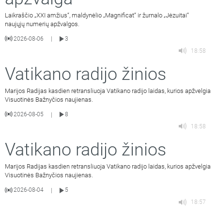
Laikraščio „XXI amžius“, maldynėlio „Magnificat“ ir žurnalo „Jėzuitai“
naujųjų numerių apžvalgos.
2026-08-06
3
|
18:58
Vatikano radijo žinios
Marijos Radijas kasdien retransliuoja Vatikano radijo laidas, kurios apžvelgia
Visuotinės Bažnyčios naujienas.
2026-08-05
8
|
18:58
Vatikano radijo žinios
Marijos Radijas kasdien retransliuoja Vatikano radijo laidas, kurios apžvelgia
Visuotinės Bažnyčios naujienas.
2026-08-04
5
|
18:57