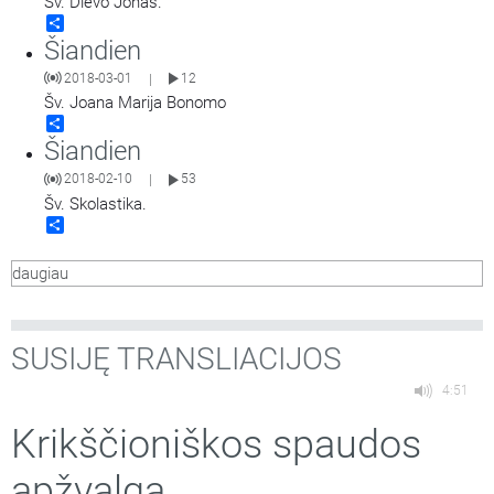
Šv. Dievo Jonas.
Share
Šiandien
2018-03-01
12
|
Šv. Joana Marija Bonomo
Share
Šiandien
2018-02-10
53
|
Šv. Skolastika.
Share
daugiau
SUSIJĘ TRANSLIACIJOS
4:51
Krikščioniškos spaudos
apžvalga