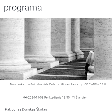
programa
Nuotrauka:
/
/
La Solitudine della Fede
Giovani Racca
CC BY-NC-ND 2.0
2024-11-08 Penktadienis 13:50
Šiandien
Pal. Jonas Dunskas Škotas