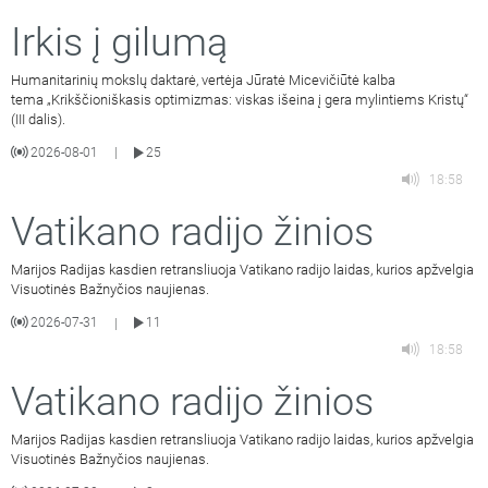
Irkis į gilumą
Humanitarinių mokslų daktarė, vertėja Jūratė Micevičiūtė kalba
tema „Krikščioniškasis optimizmas: viskas išeina į gera mylintiems Kristų“
(III dalis).
2026-08-01
25
|
18:58
Vatikano radijo žinios
Marijos Radijas kasdien retransliuoja Vatikano radijo laidas, kurios apžvelgia
Visuotinės Bažnyčios naujienas.
2026-07-31
11
|
18:58
Vatikano radijo žinios
Marijos Radijas kasdien retransliuoja Vatikano radijo laidas, kurios apžvelgia
Visuotinės Bažnyčios naujienas.