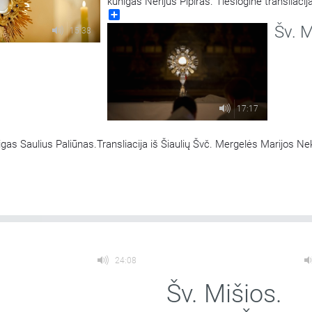
kunigas Nerijus Pipiras. Tiesioginė transliacija
Share
Viešpaties Apreiškimo Švč. Mergelei Marijai 
Šv. M
Marijos radijuje Kaune.
15:38
17:17
igas Saulius Paliūnas.Transliacija iš Šiaulių Švč. Mergelės Marijos Ne
24:08
Šv. Mišios.