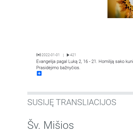
2022-01-01
421
|
Evangelija pagal Luką 2, 16 - 21. Homiliją sako kun
Prasidėjimo bažnyčios.
Share
SUSIJĘ TRANSLIACIJOS
Šv. Mišios