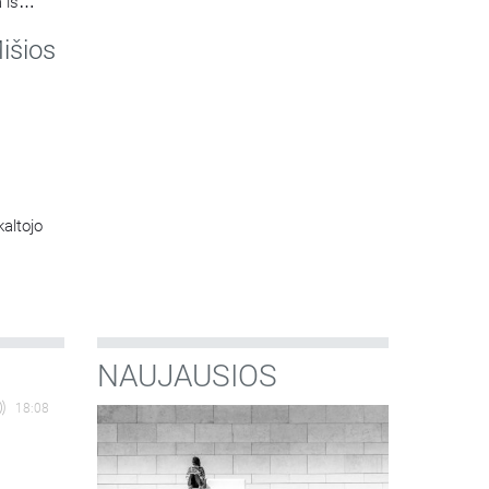
 iš
koplyčios
išios
kaltojo
NAUJAUSIOS
18:08