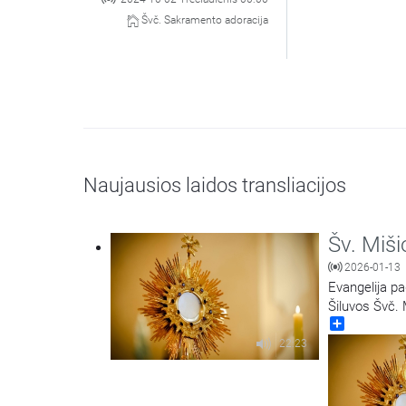
Švč. Sakramento adoracija
Naujausios laidos transliacijos
Šv. Miši
2026-01-13
Evangelija pa
Šiluvos Švč.
Share
22:23