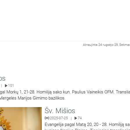
Atnaujinta 24 rugsėjo 29, Sekmad
os
101
|
gal Morkų 1, 21-28. Homiliją sako kun. Paulius Vaineikis OFM. Translia
 Mergelės Marijos Gimimo bazilikos.
Šv. Mišios
2025-07-25
74
|
Evangelija pagal Matą 20, 20 - 28. Homiliją s