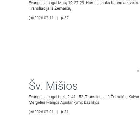
Evangelija pagal Matą 19, 27-29. Homiliją sako Kauno arkivysku
Transliacija iš Žemaičių
2026-07-11
87
|
Šv. Mišios
Evangelija pagal Luką 2, 41 - 52. Transliacija iš Žemaičių Kalvar
Mergelės Marijos Apsilankymo bazilikos.
2026-07-01
31
|