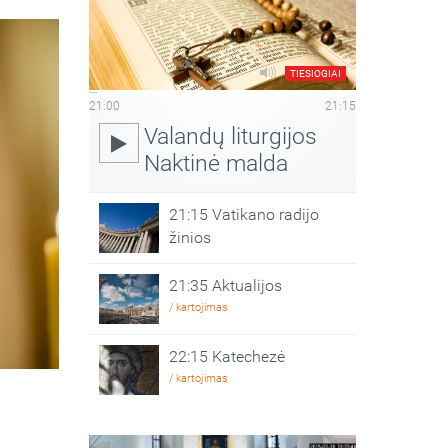
TIESIOGIAI
21:00
21:15
Valandų liturgijos
Naktinė malda
21:15 Vatikano radijo
žinios
21:35 Aktualijos
/ kartojimas
22:15 Katechezė
/ kartojimas