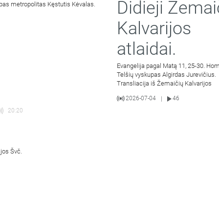
Didieji Žemai
pas metropolitas Kęstutis Kėvalas.
Kalvarijos
atlaidai.
Evangelija pagal Matą 11, 25-30. Hom
Telšių vyskupas Algirdas Jurevičius.
Transliacija iš Žemaičių Kalvarijos
2026-07-04
46
|
20:20
ijos Švč.