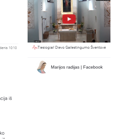
Tiesiogiai! Dievo Gailestingumo Šventovė
ienis 10:10
Marijos radijas | Facebook
cija iš
ako