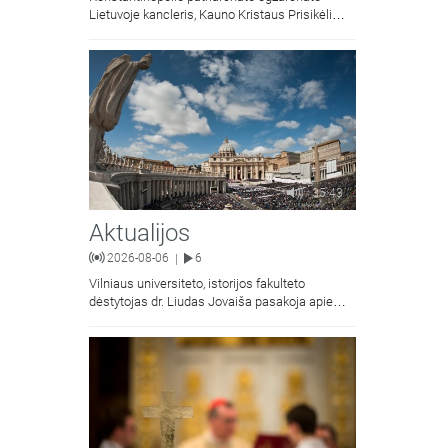
Lietuvoje kancleris, Kauno Kristaus Prisikėlimo
krikščionių ortodoksų parapijos klebonas
kunigas Vitalijus Mockus pasakoja apie
Kristaus Atsimainymo šventę.
35:43
Aktualijos
2026-08-06
6
|
Vilniaus universiteto, istorijos fakulteto
dėstytojas dr. Liudas Jovaiša pasakoja apie
vyskupą Motiejų Valančių. Kalbina Žygimantas
Jacevičius.