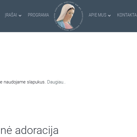
ĮRAŠAI
PROGRAMA
APIE MUS
KONTAKTA
AMI SLAPUKAI
nėje naudojame slapukus.
Daugiau..
nė adoracija