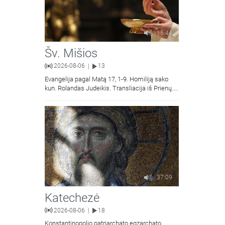
15:44
Šv. Mišios
2026-08-06
13
|
Evangelija pagal Matą 17, 1-9. Homiliją sako
kun. Rolandas Judeikis. Transliacija iš Prienų
Kristaus Apsireiškimo bažnyčios.
37:09
Katechezė
2026-08-06
18
|
Konstantinopolio patriarchato egzarchato