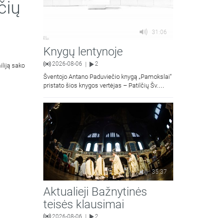
čių
31:06
Knygų lentynoje
2026-08-06
2
|
iliją sako
Šventojo Antano Paduviečio knygą „Pamokslai“
pristato šios knygos vertėjas – Patilčių Šv.
Petro Išvadavimo parapijos klebonas, kun.
moralinės teologijos dr. Algirdas Petras
35:37
Aktualieji Bažnytinės
teisės klausimai
2026-08-06
2
|