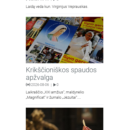
Laidą veda kun. Virginijus Veprauskas.
4:51
Krikščioniškos spaudos
apžvalga
2026-08-06
0
|
Laikraščio „XXI amžius“, maldynėlio
„Magnificat“ ir žurnalo „Jėzuitai“
naujųjų numerių apžvalgos.