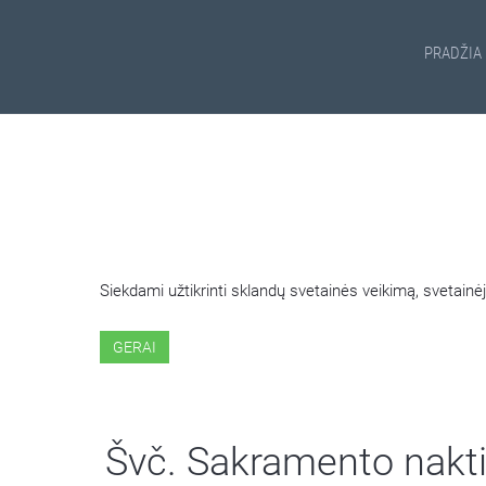
PRADŽIA
ŠIOJE SVETAINĖJE NAUDOJ
Siekdami užtikrinti sklandų svetainės veikimą, svetai
GERAI
Švč. Sakramento nakti