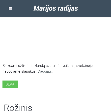
ŠIOJE SVETAINĖJE NAUDOJAMI
SLAPUKAI
Siekdami užtikrinti sklandų svetainės veikimą, svetainėje
naudojame slapukus.
Daugiau..
GERAI
Rožinis