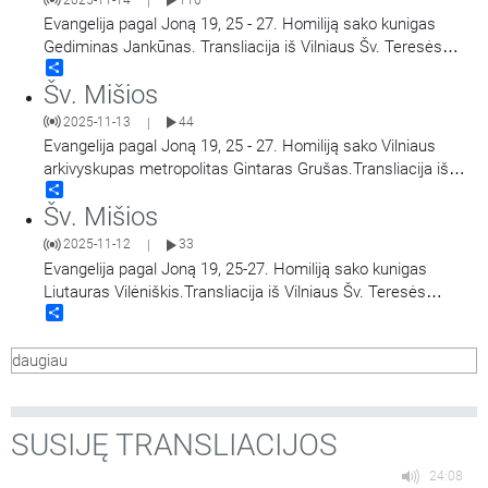
|
Evangelija pagal Joną 19, 25 - 27. Homiliją sako kunigas
Gediminas Jankūnas. Transliacija iš Vilniaus Šv. Teresės
Share
bažnyčios. Aušros Vartų Švč. Mergelės Marijos
Šv. Mišios
Gailestingumo Motinos atlaidai.
2025-11-13
44
|
Evangelija pagal Joną 19, 25 - 27. Homiliją sako Vilniaus
arkivyskupas metropolitas Gintaras Grušas.Transliacija iš
Share
Vilniaus Šv. Teresės bažnyčios. Aušros Vartų Švč. Mergelės
Šv. Mišios
Marijos Gailestingumo Motinos atlaidai.
2025-11-12
33
|
Evangelija pagal Joną 19, 25-27. Homiliją sako kunigas
Liutauras Vilėniškis.Transliacija iš Vilniaus Šv. Teresės
Share
bažnyčios. Aušros Vartų Švč. Mergelės Marijos
Gailestingumo Motinos atlaidai.
daugiau
SUSIJĘ TRANSLIACIJOS
24:08