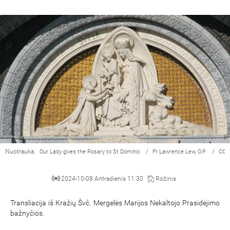
Nuotrauka:
/
/
Our Lady gives the Rosary to St Dominic
Fr Lawrence Lew, O.P.
CC 
2024-10-08 Antradienis 11:30
Rožinis
Transliacija iš Kražių Švč. Mergelės Marijos Nekaltojo Prasidėjimo
bažnyčios.