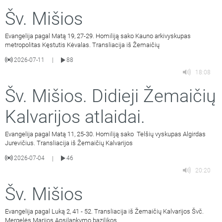
Šv. Mišios
Evangelija pagal Matą 19, 27-29. Homiliją sako Kauno arkivyskupas
metropolitas Kęstutis Kėvalas. Transliacija iš Žemaičių
2026-07-11
88
|
18:08
Šv. Mišios. Didieji Žemaičių
Kalvarijos atlaidai.
Evangelija pagal Matą 11, 25-30. Homiliją sako Telšių vyskupas Algirdas
Jurevičius. Transliacija iš Žemaičių Kalvarijos
2026-07-04
46
|
20:20
Šv. Mišios
Evangelija pagal Luką 2, 41 - 52. Transliacija iš Žemaičių Kalvarijos Švč.
Mergelės Marijos Apsilankymo bazilikos.