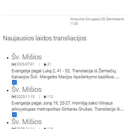
Atnaujinta 24 rugsėjo 29, Sekmadienis
11:35
Naujausios laidos transliacijos
Šv. Mišios
2026-07-01
31
|
Evangelija pagal Luką 2, 41 - 52. Transliacija iš Žemaičių
Kalvarijos Švč. Mergelės Marijos Apsilankymo bazilikos.
Share
Didieji Žemaičių Kalvarijos atllaidai. Šv. Mišias aukoja arkiv.
Šv. Mišios
Georg Gänswein, vysk. Jonas Ivanauskas.
2025-11-15
110
|
Evangelija pagal Joną 19, 25-27. Homiliją sako Vilniaus
arkivyskupas metropolitas Gintaras Grušas. Transliacija iš
Share
Vilniaus Šv. Teresės bažnyčios. Aušros Vartų Švč. Mergelės
Šv. Mišios
Marijos Gailestingumo Motinos atlaidai.
2025-11-14
116