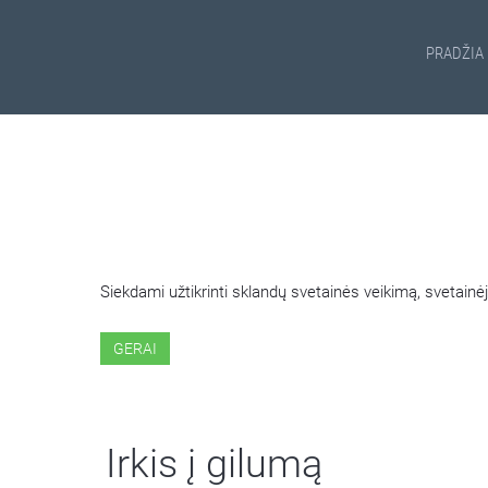
PRADŽIA
ŠIOJE SVETAINĖJE NAUDOJ
Siekdami užtikrinti sklandų svetainės veikimą, svetai
GERAI
Irkis į gilumą