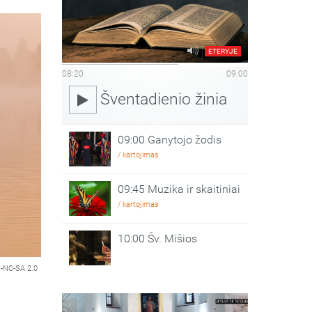
ETERYJE
08:20
09:00
Šventadienio žinia
09:00 Ganytojo žodis
/ kartojimas
09:45 Muzika ir skaitiniai
/ kartojimas
10:00 Šv. Mišios
-NC-SA 2.0