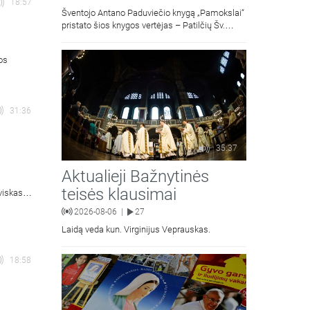
18:57
Šventojo Antano Paduviečio knygą „Pamokslai“
pristato šios knygos vertėjas – Patilčių Šv.
Petro Išvadavimo parapijos klebonas, kun.
moralinės teologijos dr. Algirdas Petras
ios
31:36
35:37
Aktualieji Bažnytinės
teisės klausimai
viskas
is).
2026-08-06
27
|
Laidą veda kun. Virginijus Veprauskas.
18:58