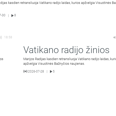
dijas kasdien retransliuoja Vatikano radijo laidas, kurios apžvelgia Visuotinės B
7-30
8
|
18:58
Vatikano radijo žinios
ios
Marijos Radijas kasdien retransliuoja Vatikano radijo laidas, kur
apžvelgia Visuotinės Bažnyčios naujienas.
2026-07-28
5
|