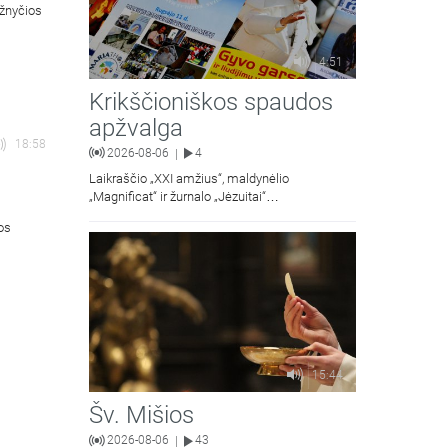
ažnyčios
4:51
Krikščioniškos spaudos
apžvalga
18:58
2026-08-06
4
|
Laikraščio „XXI amžius“, maldynėlio
„Magnificat“ ir žurnalo „Jėzuitai“
naujųjų numerių apžvalgos.
ios
15:44
Šv. Mišios
2026-08-06
43
|