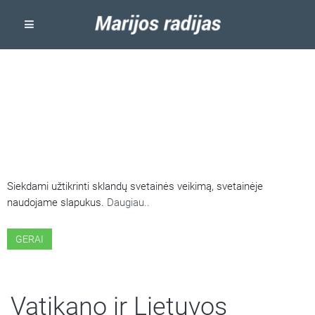
ŠIOJE SVETAINĖJE NAUDOJAMI
SLAPUKAI
Siekdami užtikrinti sklandų svetainės veikimą, svetainėje
naudojame slapukus.
Daugiau..
GERAI
Vatikano ir Lietuvos