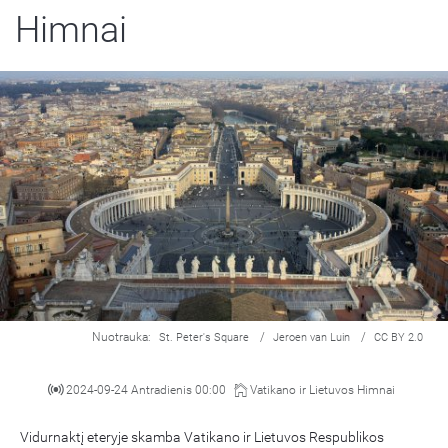
Himnai
Nuotrauka:
/
/
St. Peter's Square
Jeroen van Luin
CC BY 2.0
2024-09-24 Antradienis 00:00
Vatikano ir Lietuvos Himnai
Vidurnaktį eteryje skamba Vatikano ir Lietuvos Respublikos