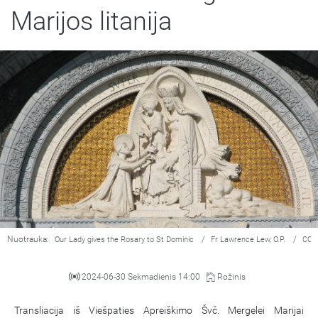
Marijos litanija
Nuotrauka:
/
/
Our Lady gives the Rosary to St Dominic
Fr Lawrence Lew, O.P.
CC 
2024-06-30 Sekmadienis 14:00
Rožinis
Transliacija iš Viešpaties Apreiškimo Švč. Mergelei Marijai