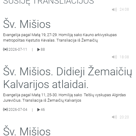
SUSIJĘ TRANSLIACIJOS
24:08
Šv. Mišios
Evangelija pagal Matą 19, 27-29. Homiliją sako Kauno arkivyskupas
metropolitas Kęstutis Kėvalas. Transliacija iš Žemaičių
2026-07-11
88
|
18:08
Šv. Mišios. Didieji Žemaičių
Kalvarijos atlaidai.
Evangelija pagal Matą 11, 25-30. Homiliją sako Telšių vyskupas Algirdas
Jurevičius. Transliacija iš Žemaičių Kalvarijos
2026-07-04
46
|
20:20
Šv. Mišios