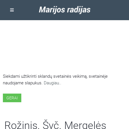
ŠIOJE SVETAINĖJE NAUDOJAMI
SLAPUKAI
Siekdami užtikrinti sklandų svetainės veikimą, svetainėje
naudojame slapukus.
Daugiau..
GERAI
Rožinis. Švč. Mergelės