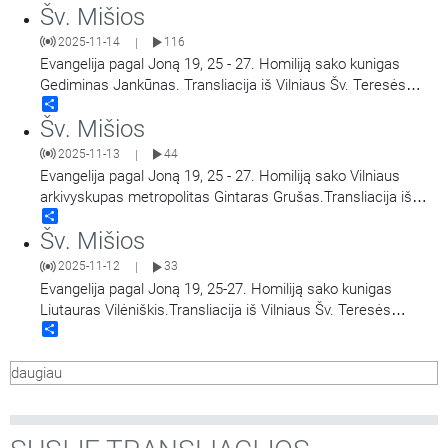
Šv. Mišios
Marijos Gailestingumo Motinos atlaidai.
2025-11-14
116
|
Evangelija pagal Joną 19, 25 - 27. Homiliją sako kunigas
Gediminas Jankūnas. Transliacija iš Vilniaus Šv. Teresės
Share
bažnyčios. Aušros Vartų Švč. Mergelės Marijos
Šv. Mišios
Gailestingumo Motinos atlaidai.
2025-11-13
44
|
Evangelija pagal Joną 19, 25 - 27. Homiliją sako Vilniaus
arkivyskupas metropolitas Gintaras Grušas.Transliacija iš
Share
Vilniaus Šv. Teresės bažnyčios. Aušros Vartų Švč. Mergelės
Šv. Mišios
Marijos Gailestingumo Motinos atlaidai.
2025-11-12
33
|
Evangelija pagal Joną 19, 25-27. Homiliją sako kunigas
Liutauras Vilėniškis.Transliacija iš Vilniaus Šv. Teresės
Share
bažnyčios. Aušros Vartų Švč. Mergelės Marijos
Gailestingumo Motinos atlaidai.
daugiau