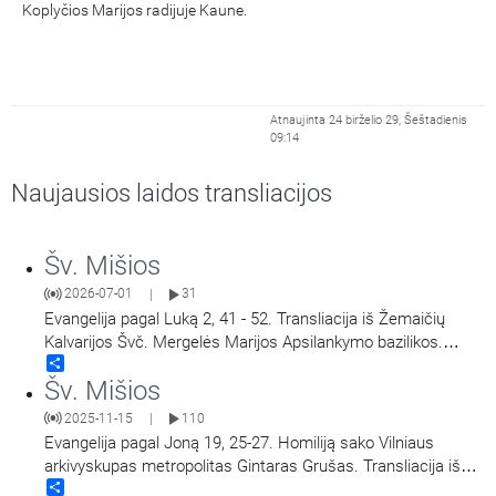
Koplyčios Marijos radijuje Kaune.
Atnaujinta 24 birželio 29, Šeštadienis
09:14
Naujausios laidos transliacijos
Šv. Mišios
2026-07-01
31
|
Evangelija pagal Luką 2, 41 - 52. Transliacija iš Žemaičių
Kalvarijos Švč. Mergelės Marijos Apsilankymo bazilikos.
Share
Didieji Žemaičių Kalvarijos atllaidai. Šv. Mišias aukoja arkiv.
Šv. Mišios
Georg Gänswein, vysk. Jonas Ivanauskas.
2025-11-15
110
|
Evangelija pagal Joną 19, 25-27. Homiliją sako Vilniaus
arkivyskupas metropolitas Gintaras Grušas. Transliacija iš
Share
Vilniaus Šv. Teresės bažnyčios. Aušros Vartų Švč. Mergelės