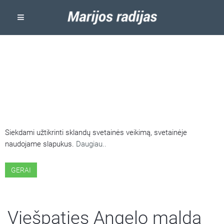
ŠIOJE SVETAINĖJE NAUDOJAMI
SLAPUKAI
Siekdami užtikrinti sklandų svetainės veikimą, svetainėje
naudojame slapukus.
Daugiau..
GERAI
Viešpaties Angelo malda