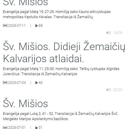
Šv. Mišios
Evangelija pagal Matą 19, 27-29. Homiliją sako Kauno arkivyskupas
metropolitas Kęstutis Kėvalas. Transliacija iš Žemaičių
2026-07-11
88
|
18:08
Šv. Mišios. Didieji Žemaičių
Kalvarijos atlaidai.
Evangelija pagal Matą 11, 25-30. Homiliją sako Telšių vyskupas Algirdas
Jurevičius. Transliacija iš Žemaičių Kalvarijos
2026-07-04
46
|
20:20
Šv. Mišios
Evangelija pagal Luką 2, 41 - 52. Transliacija iš Žemaičių Kalvarijos Švč.
Mergelės Marijos Apsilankymo bazilikos.
2026-07-01
31
|