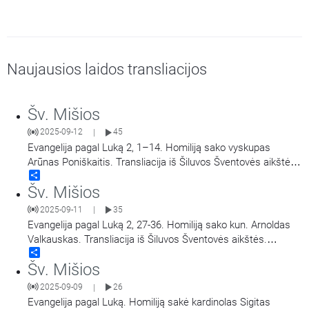
Naujausios laidos transliacijos
Šv. Mišios
2025-09-12
45
|
Evangelija pagal Luką 2, 1–14. Homiliją sako vyskupas
Arūnas Poniškaitis. Transliacija iš Šiluvos Šventovės aikštės.
Share
Didieji Švč. Mergelės Marijos Gimimo atlaidai.
Šv. Mišios
2025-09-11
35
|
Evangelija pagal Luką 2, 27-36. Homiliją sako kun. Arnoldas
Valkauskas. Transliacija iš Šiluvos Šventovės aikštės.
Share
Didieji Švč. Mergelės Marijos Gimimo atlaidai.
Šv. Mišios
2025-09-09
26
|
Evangelija pagal Luką. Homiliją sakė kardinolas Sigitas