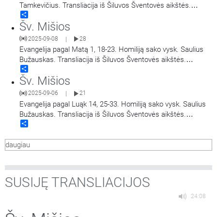
Tamkevičius. Transliacija iš Šiluvos Šventovės aikštės.
Share
Didieji Švč. Mergelės Marijos Gimimo atlaidai.
Šv. Mišios
2025-09-08
28
|
Evangelija pagal Matą 1, 18-23. Homiliją sako vysk. Saulius
Bužauskas. Transliacija iš Šiluvos Šventovės aikštės.
Share
Didieji Švč. Mergelės Marijos Gimimo atlaidai.
Šv. Mišios
2025-09-06
21
|
Evangelija pagal Luąk 14, 25-33. Homiliją sako vysk. Saulius
Bužauskas. Transliacija iš Šiluvos Šventovės aikštės.
Share
Didieji Švč. Mergelės Marijos Gimimo atlaidai.
daugiau
SUSIJĘ TRANSLIACIJOS
24:08