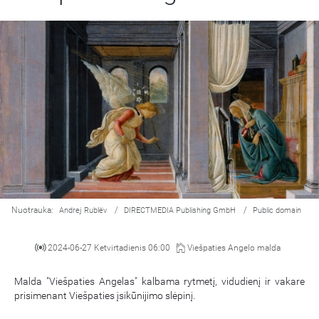
Nuotrauka:
/
/
Andrej Rublëv
DIRECTMEDIA Publishing GmbH
Public domain
2024-06-27 Ketvirtadienis 06:00
Viešpaties Angelo malda
Malda "Viešpaties Angelas" kalbama rytmetį, vidudienį ir vakare
prisimenant Viešpaties įsikūnijimo slėpinį.