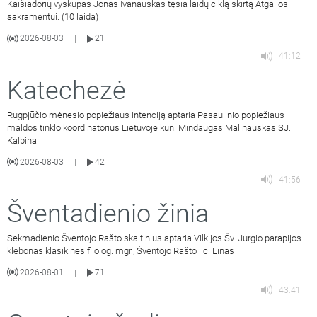
Kaišiadorių vyskupas Jonas Ivanauskas tęsia laidų ciklą skirtą Atgailos
sakramentui. (10 laida)
2026-08-03
21
|
41:12
Katechezė
Rugpjūčio mėnesio popiežiaus intenciją aptaria Pasaulinio popiežiaus
maldos tinklo koordinatorius Lietuvoje kun. Mindaugas Malinauskas SJ.
Kalbina
2026-08-03
42
|
41:56
Šventadienio žinia
Sekmadienio Šventojo Rašto skaitinius aptaria Vilkijos Šv. Jurgio parapijos
klebonas klasikinės filolog. mgr., Šventojo Rašto lic. Linas
2026-08-01
71
|
43:41