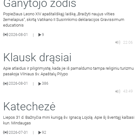
Ganytojo žodis
Popiežiaus Leono XIV apaštališkąjį laišką „Braižyti naujus vilties
žemėlapius“, skirtą Vatikano II Susirinkimo deklaracijos Gravissimum
educationis
2026-08-01
9
|
22:06
Klausk drąsiai
Apie atlaidus ir piligrimystę, kada jie iš pamaldumo tampa religiniu turizmu
pasakoja Vilniaus šv. Apaštalų Pilypo
2026-08-01
386
|
43:49
Katechezė
Liepos 31 d. Bažnyčia mini kunigą šv. Ignacą Lojolą. Apie šį šventąjį kalbasi
kun. Mindaugas
2026-07-31
92
|