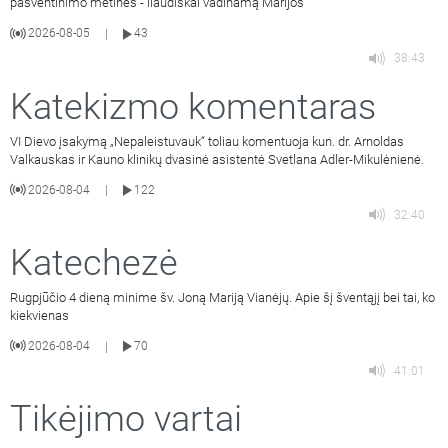
pašventinimo metines - liaudiškai vadinamą Marijos
2026-08-05
43
|
38:43
Katekizmo komentaras
VI Dievo įsakymą „Nepaleistuvauk“ toliau komentuoja kun. dr. Arnoldas
Valkauskas ir Kauno klinikų dvasinė asistentė Svetlana Adler-Mikulėnienė.
2026-08-04
122
|
32:40
Katechezė
Rugpjūčio 4 dieną minime šv. Joną Mariją Vianėjų. Apie šį šventąjį bei tai, ko
kiekvienas
2026-08-04
70
|
41:01
Tikėjimo vartai