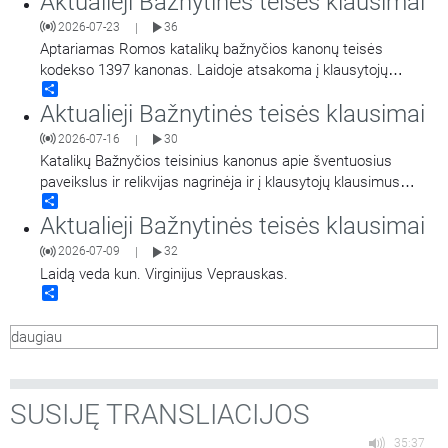
Aktualieji Bažnytinės teisės klausimai
2026-07-23
36
|
Aptariamas Romos katalikų bažnyčios kanonų teisės
kodekso 1397 kanonas. Laidoje atsakoma į klausytojų
Share
klausimus bei kalbama apie nusikaltimus prieš žmogaus
Aktualieji Bažnytinės teisės klausimai
gyvybę ir laisvę. Laidą veda kun. Virginijus Veprauskas.
2026-07-16
30
|
Katalikų Bažnyčios teisinius kanonus apie šventuosius
paveikslus ir relikvijas nagrinėja ir į klausytojų klausimus
Share
atsako kunigas Virginijus Veprauskas.
Aktualieji Bažnytinės teisės klausimai
2026-07-09
32
|
Laidą veda kun. Virginijus Veprauskas.
Share
daugiau
SUSIJĘ TRANSLIACIJOS
35:37