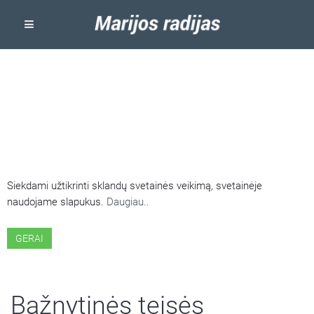
ŠIOJE SVETAINĖJE NAUDOJAMI
SLAPUKAI
Siekdami užtikrinti sklandų svetainės veikimą, svetainėje
naudojame slapukus.
Daugiau..
GERAI
Bažnytinės teisės