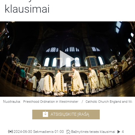
klausimai
Nuotrauka:
/
Priesthood Ordination in Westminster
Catholic Church England and Wal
ATSISIŲSKITE ĮRAŠĄ
2024-06-30 Sekmadienis 01:00
Bažnytinės teisės klausimai
4