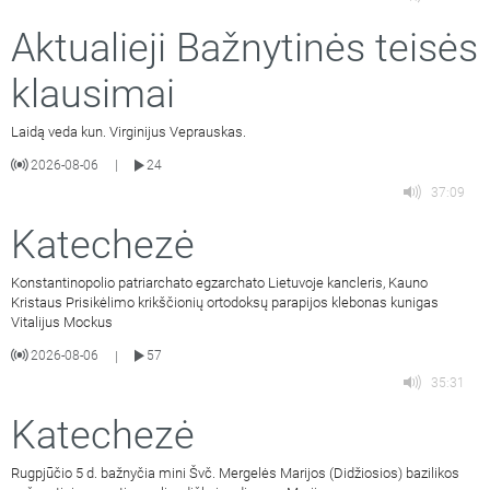
Aktualieji Bažnytinės teisės
klausimai
Laidą veda kun. Virginijus Veprauskas.
2026-08-06
24
|
37:09
Katechezė
Konstantinopolio patriarchato egzarchato Lietuvoje kancleris, Kauno
Kristaus Prisikėlimo krikščionių ortodoksų parapijos klebonas kunigas
Vitalijus Mockus
2026-08-06
57
|
35:31
Katechezė
Rugpjūčio 5 d. bažnyčia mini Švč. Mergelės Marijos (Didžiosios) bazilikos