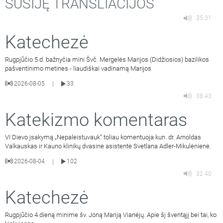
SUSIJĘ TRANSLIACIJOS
35:31
Katechezė
Rugpjūčio 5 d. bažnyčia mini Švč. Mergelės Marijos (Didžiosios) bazilikos
pašventinimo metines - liaudiškai vadinamą Marijos
2026-08-05
33
|
38:43
Katekizmo komentaras
VI Dievo įsakymą „Nepaleistuvauk“ toliau komentuoja kun. dr. Arnoldas
Valkauskas ir Kauno klinikų dvasinė asistentė Svetlana Adler-Mikulėnienė.
2026-08-04
102
|
32:40
Katechezė
Rugpjūčio 4 dieną minime šv. Joną Mariją Vianėjų. Apie šį šventąjį bei tai, ko