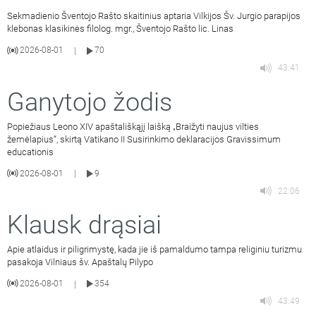
Sekmadienio Šventojo Rašto skaitinius aptaria Vilkijos Šv. Jurgio parapijos
klebonas klasikinės filolog. mgr., Šventojo Rašto lic. Linas
2026-08-01
70
|
43:41
Ganytojo žodis
Popiežiaus Leono XIV apaštališkąjį laišką „Braižyti naujus vilties
žemėlapius“, skirtą Vatikano II Susirinkimo deklaracijos Gravissimum
educationis
2026-08-01
9
|
22:06
Klausk drąsiai
Apie atlaidus ir piligrimystę, kada jie iš pamaldumo tampa religiniu turizmu
pasakoja Vilniaus šv. Apaštalų Pilypo
2026-08-01
354
|
43:49