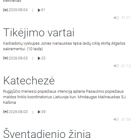
kiekvienas
2026-08-04
61
|
41:01
Tikėjimo vartai
Kaišiadorių vyskupas Jonas Ivanauskas tęsia laidų ciklą skirtą Atgailos
sakramentui. (10 laida)
2026-08-03
20
|
41:12
Katechezė
Rugpjūčio mėnesio popiežiaus intenciją aptaria Pasaulinio popiežiaus
maldos tinklo koordinatorius Lietuvoje kun. Mindaugas Malinauskas SJ.
Kalbina
2026-08-03
39
|
41:56
Šventadienio žinia