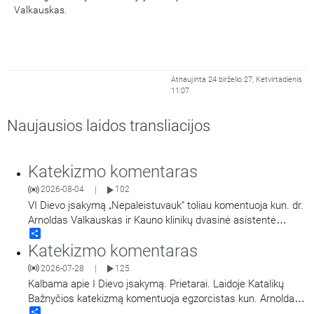
Valkauskas.
Atnaujinta 24 birželio 27, Ketvirtadienis
11:07
Naujausios laidos transliacijos
Katekizmo komentaras
2026-08-04
102
|
VI Dievo įsakymą „Nepaleistuvauk“ toliau komentuoja kun. dr.
Arnoldas Valkauskas ir Kauno klinikų dvasinė asistentė
Share
Svetlana Adler-Mikulėnienė. Laidoje kalbama apie
Katekizmo komentaras
skaistumą šeimoje ir visuomenėje.
2026-07-28
125
|
Kalbama apie I Dievo įsakymą. Prietarai. Laidoje Katalikų
Bažnyčios katekizmą komentuoja egzorcistas kun. Arnoldas
Share
Valkauskas.