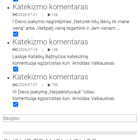
Katekizmo komentaras
2026-07-21
136
|
I Dievo įsakymo nagrinėjimas „Neturėk kitų dievų tik mane
vieną“ arba „Viešpatį vieną tegarbink ir Jam vienam
Share
tetarnauk“. Laidą veda kun. Arnoldas Valkauskas.
Katekizmo komentaras
2026-07-14
138
|
Laidoje Katalikų Bažnyčios katekizmą
komentuoja egzorcistas kun. Arnoldas Valkauskas.
Share
Katekizmo komentaras
2026-07-07
156
|
VI Dievo įsakymą „Nepaleistuvauk“ toliau
komentuoja egzorcistas kun. Arnoldas Valkauskas.
Share
daugiau