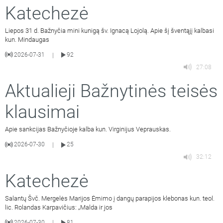
Katechezė
Liepos 31 d. Bažnyčia mini kunigą šv. Ignacą Lojolą. Apie šį šventąjį kalbasi
kun. Mindaugas
2026-07-31
92
|
27:08
Aktualieji Bažnytinės teisės
klausimai
Apie sankcijas Bažnyčioje kalba kun. Virginijus Veprauskas.
2026-07-30
25
|
32:12
Katechezė
Salantų Švč. Mergelės Marijos Ėmimo į dangų parapijos klebonas kun. teol.
lic. Rolandas Karpavičius: „Malda ir jos
2026-07-30
81
|