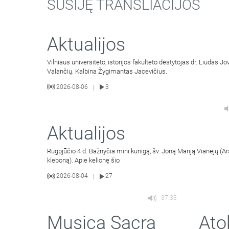
SUSIJĘ TRANSLIACIJOS
Aktualijos
Vilniaus universiteto, istorijos fakulteto dėstytojas dr. Liudas 
Valančių. Kalbina Žygimantas Jacevičius.
2026-08-06
3
|
Aktualijos
Rugpjūčio 4 d. Bažnyčia mini kunigą, šv. Joną Mariją Vianėjų (A
kleboną). Apie kelionę šio
2026-08-04
27
|
37:33
Musica Sacra
Ato