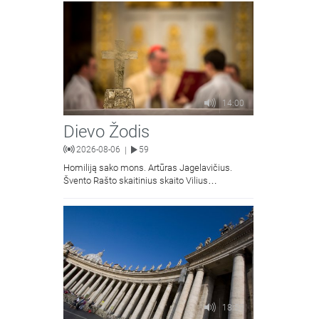
Jacevičius.
14:00
Dievo Žodis
2026-08-06
59
|
Homiliją sako mons. Artūras Jagelavičius.
Švento Rašto skaitinius skaito Vilius
Kaminskas.
18:58