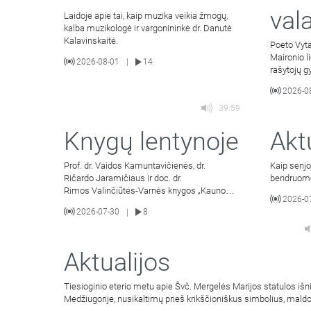
val
Laidoje apie tai, kaip muzika veikia žmogų,
kalba muzikologė ir vargonininkė dr. Danutė
Kalavinskaitė.
Poeto Vyta
Maironio l
2026-08-01
14
|
rašytojų g
2026-0
39:59
Knygų lentynoje
Akt
Prof. dr. Vaidos Kamuntavičienės, dr.
Kaip senjo
Ričardo Jaramičiaus ir doc. dr.
bendruom
Rimos Valinčiūtės-Varnės knygos „Kauno
2026-0
arkivyskupijos istorija 1926–2026 m.“
2026-07-30
8
|
sutiktuvės.
Aktualijos
Tiesioginio eterio metu apie Švč. Mergelės Marijos statulos iš
Medžiugorije, nusikaltimų prieš krikščioniškus simbolius, mald