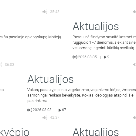
35:43
Aktualijos
Jovaiša pasakoja apie vyskupą Motiejų
Pasaulinė žindymo savaitė kasmet 
rugpjūčio 1–7 dienomis, siekiant švie
visuomenę ir gerinti kūdikių sveikatą
2026-08-05
9
|
36:03
Aktualijos
rso
Vakarų pasaulyje plinta vegetarizmo, veganizmo idėjos, žmonė
sąmoningai renkasi bevaikystę. Kokias ideologijas atspindi šie
pasirinkimai
2026-08-03
67
|
42:37
kvėpio
Aktualijos