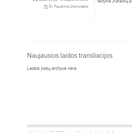
leidykla „Katalikų p
Šv. Faustinos Dienoraštis
Naujausios laidos transliacijos
Laidos įrašų archyve nėra.