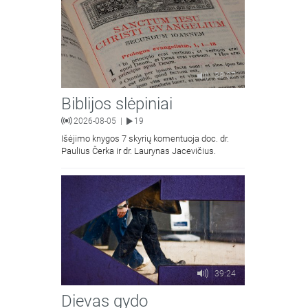
38:07
Biblijos slėpiniai
2026-08-05
19
|
Išėjimo knygos 7 skyrių komentuoja doc. dr.
Paulius Čerka ir dr. Laurynas Jacevičius.
39:24
Dievas gydo