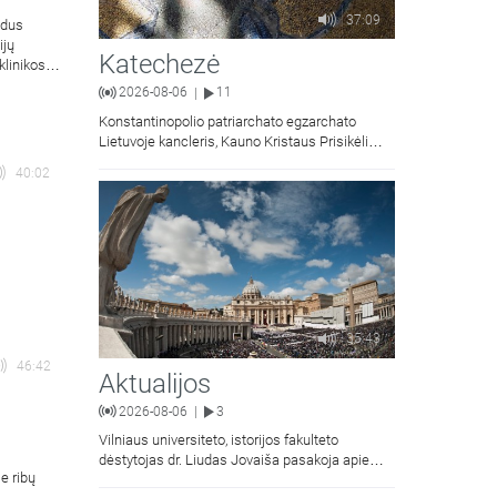
37:09
ūdus
ijų
Katechezė
klinikos
2026-08-06
11
|
Konstantinopolio patriarchato egzarchato
Lietuvoje kancleris, Kauno Kristaus Prisikėlimo
krikščionių ortodoksų parapijos klebonas
40:02
kunigas Vitalijus Mockus pasakoja apie
Kristaus Atsimainymo šventę.
35:43
46:42
Aktualijos
2026-08-06
3
|
Vilniaus universiteto, istorijos fakulteto
dėstytojas dr. Liudas Jovaiša pasakoja apie
e ribų
vyskupą Motiejų Valančių. Kalbina Žygimantas