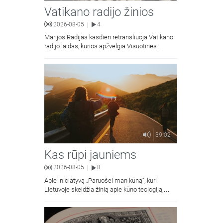
Vatikano radijo žinios
2026-08-05
4
|
Marijos Radijas kasdien retransliuoja Vatikano
radijo laidas, kurios apžvelgia Visuotinės
Bažnyčios naujienas.
39:02
Kas rūpi jauniems
2026-08-05
8
|
Apie iniciatyvą „Paruošei man kūną“, kuri
Lietuvoje skeidžia žinią apie kūno teologiją,
kalba Vilniaus Dievo Gailestingumo šventovės
jaunimas.