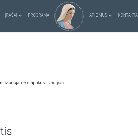
ĮRAŠAI
PROGRAMA
APIE MUS
KONTAKTA
AMI SLAPUKAI
nėje naudojame slapukus.
Daugiau..
tis