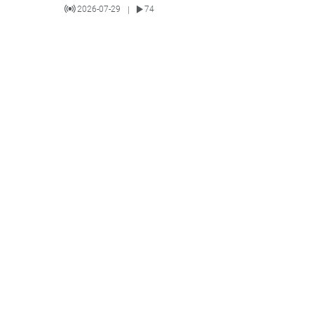
2026-07-29
74
|