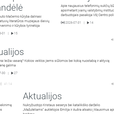
andėlė
Apie naujausius telefoninių sukčių b
apsimetant įvairių valstybinių instituc
darbuotojais pasakoja VšĮ Centro poli
uto Mačernio kūryba dalinasi
komunikacijos ir
ietuvių literatūros muziejaus išeivių
2026-07-31
14
|
yvenimo ir kūrybos tyrinėtoja
8-01
15
|
ualijos
rai leižia vasarą? Kokios veiklos jiems siūlomos bei kokią nuostabią ir aktyvią
enę galima
7-30
27
|
41:14
Aktualijos
niekinimą
Nukryžiuotojo Kristaus seserys bei katalikiško darželio
os
„Mažutėliams“ auklėtojos Emilija ir Aušra atsako į klausimus api