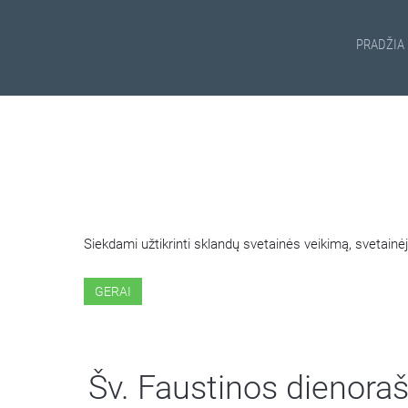
PRADŽIA
ŠIOJE SVETAINĖJE NAUDOJ
Siekdami užtikrinti sklandų svetainės veikimą, svetai
GERAI
Šv. Faustinos dienoraš