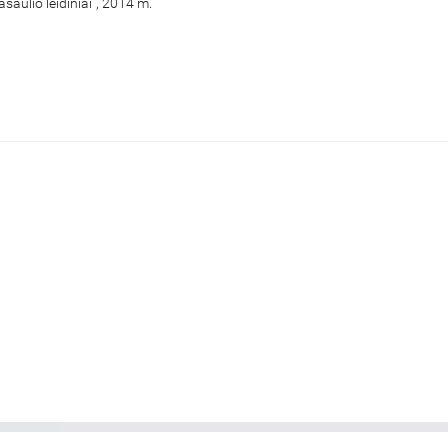
asaulio leidiniai“, 2014 m.