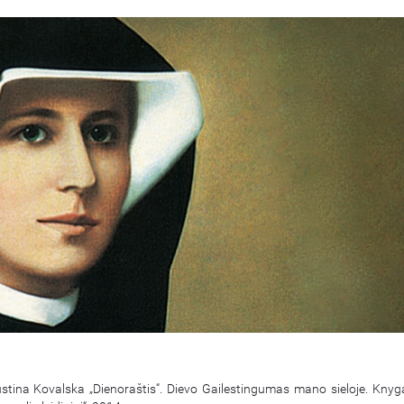
ustina Kovalska „Dienoraštis“. Dievo Gailestingumas mano sieloje. Knygą