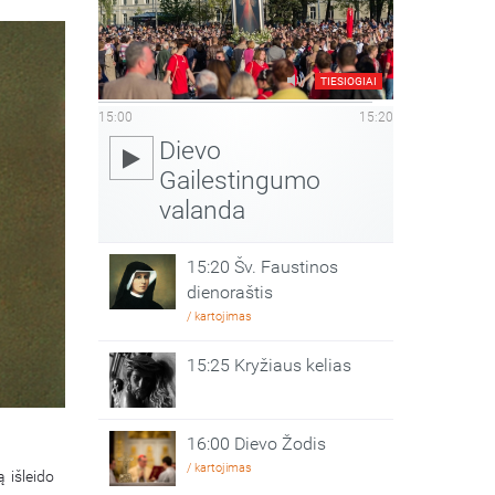
TIESIOGIAI
15:00
15:20
Dievo
Gailestingumo
valanda
15:20 Šv. Faustinos
dienoraštis
/ kartojimas
15:25 Kryžiaus kelias
16:00 Dievo Žodis
/ kartojimas
 išleido