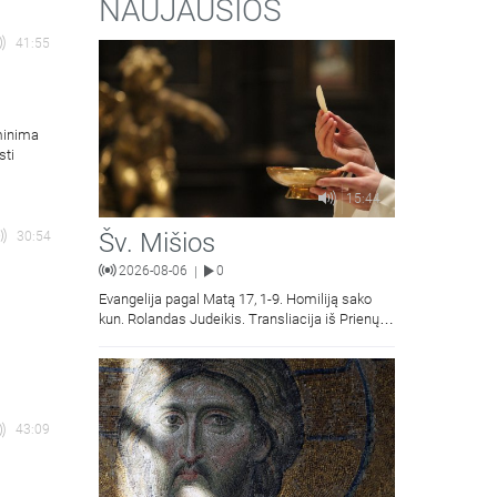
NAUJAUSIOS
41:55
minima
sti
15:44
Šv. Mišios
30:54
2026-08-06
0
|
Evangelija pagal Matą 17, 1-9. Homiliją sako
kun. Rolandas Judeikis. Transliacija iš Prienų
s
Kristaus Apsireiškimo bažnyčios.
43:09