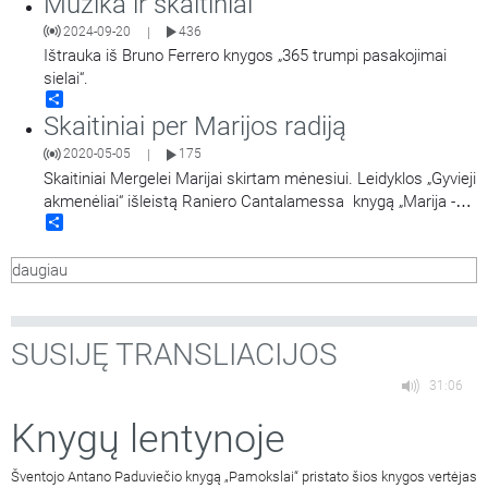
Muzika ir skaitiniai
2024-09-20
436
|
Ištrauka iš Bruno Ferrero knygos „365 trumpi pasakojimai
sielai“.
Share
Skaitiniai per Marijos radiją
2020-05-05
175
|
Skaitiniai Mergelei Marijai skirtam mėnesiui. Leidyklos „Gyvieji
akmenėliai“ išleistą Raniero Cantalamessa knygą „Marija -
Share
Bažnyčios veidrodis“ skaito kunigas Nerijus Pipiras.
daugiau
SUSIJĘ TRANSLIACIJOS
31:06
Knygų lentynoje
Šventojo Antano Paduviečio knygą „Pamokslai“ pristato šios knygos vertėjas