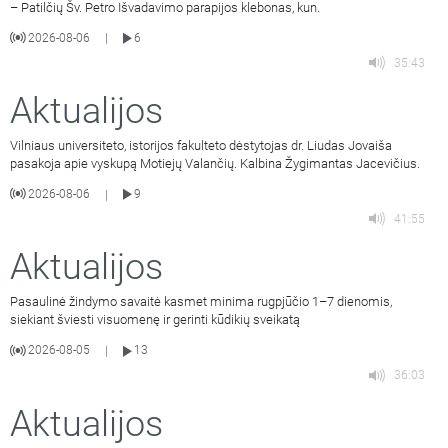
– Patilčių Šv. Petro Išvadavimo parapijos klebonas, kun.
2026-08-06
6
|
35:43
Aktualijos
Vilniaus universiteto, istorijos fakulteto dėstytojas dr. Liudas Jovaiša
pasakoja apie vyskupą Motiejų Valančių. Kalbina Žygimantas Jacevičius.
2026-08-06
9
|
41:55
Aktualijos
Pasaulinė žindymo savaitė kasmet minima rugpjūčio 1–7 dienomis,
siekiant šviesti visuomenę ir gerinti kūdikių sveikatą
2026-08-05
13
|
36:03
Aktualijos