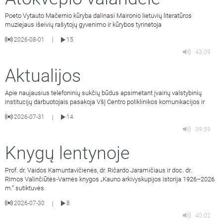
Poeto Vytauto Mačernio kūryba dalinasi Maironio lietuvių literatūros
muziejaus išeivių rašytojų gyvenimo ir kūrybos tyrinėtoja
2026-08-01
15
|
43:09
Aktualijos
Apie naujausius telefoninių sukčių būdus apsimetant įvairių valstybinių
institucijų darbuotojais pasakoja VšĮ Centro poliklinikos komunikacijos ir
2026-07-31
14
|
39:59
Knygų lentynoje
Prof. dr. Vaidos Kamuntavičienės, dr. Ričardo Jaramičiaus ir doc. dr.
Rimos Valinčiūtės-Varnės knygos „Kauno arkivyskupijos istorija 1926–2026
m.“ sutiktuvės.
2026-07-30
8
|
40:02