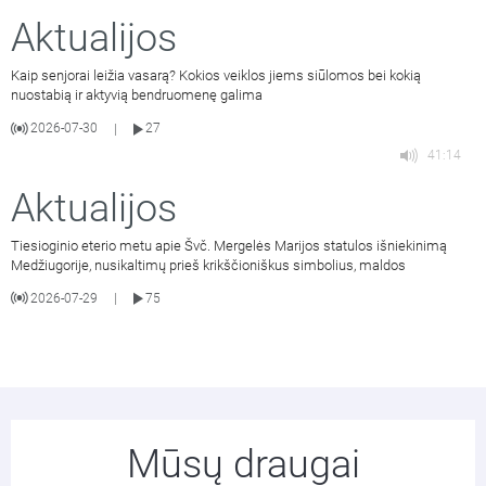
Aktualijos
Kaip senjorai leižia vasarą? Kokios veiklos jiems siūlomos bei kokią
nuostabią ir aktyvią bendruomenę galima
2026-07-30
27
|
41:14
Aktualijos
Tiesioginio eterio metu apie Švč. Mergelės Marijos statulos išniekinimą
Medžiugorije, nusikaltimų prieš krikščioniškus simbolius, maldos
2026-07-29
75
|
Mūsų draugai