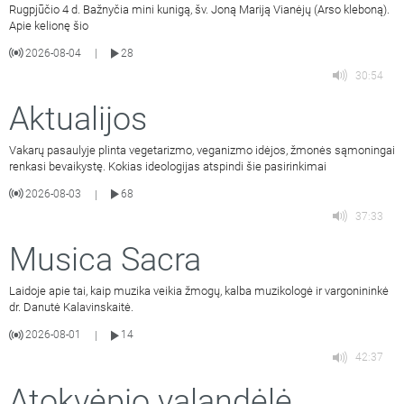
Rugpjūčio 4 d. Bažnyčia mini kunigą, šv. Joną Mariją Vianėjų (Arso kleboną).
Apie kelionę šio
2026-08-04
28
|
30:54
Aktualijos
Vakarų pasaulyje plinta vegetarizmo, veganizmo idėjos, žmonės sąmoningai
renkasi bevaikystę. Kokias ideologijas atspindi šie pasirinkimai
2026-08-03
68
|
37:33
Musica Sacra
Laidoje apie tai, kaip muzika veikia žmogų, kalba muzikologė ir vargonininkė
dr. Danutė Kalavinskaitė.
2026-08-01
14
|
42:37
Atokvėpio valandėlė