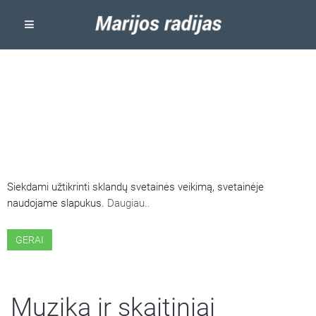
ŠIOJE SVETAINĖJE NAUDOJAMI
SLAPUKAI
Siekdami užtikrinti sklandų svetainės veikimą, svetainėje
naudojame slapukus.
Daugiau..
GERAI
Muzika ir skaitiniai