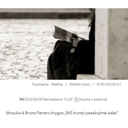
Nuotrauka:
/
/
Reading
Stefano Corso
CC BY-NC-ND 2.0
2024-06-28 Penktadienis 16:20
Muzika ir skaitiniai
Ištrauka iš Bruno Ferrero knygos „365 trumpi pasakojimai sielai“.