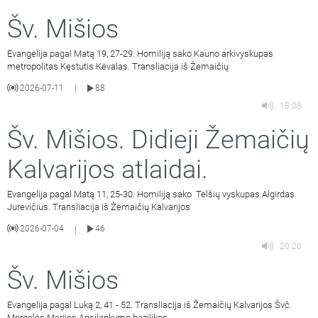
Šv. Mišios
Evangelija pagal Matą 19, 27-29. Homiliją sako Kauno arkivyskupas
metropolitas Kęstutis Kėvalas. Transliacija iš Žemaičių
2026-07-11
88
|
18:08
Šv. Mišios. Didieji Žemaičių
Kalvarijos atlaidai.
Evangelija pagal Matą 11, 25-30. Homiliją sako Telšių vyskupas Algirdas
Jurevičius. Transliacija iš Žemaičių Kalvarijos
2026-07-04
46
|
20:20
Šv. Mišios
Evangelija pagal Luką 2, 41 - 52. Transliacija iš Žemaičių Kalvarijos Švč.
Mergelės Marijos Apsilankymo bazilikos.