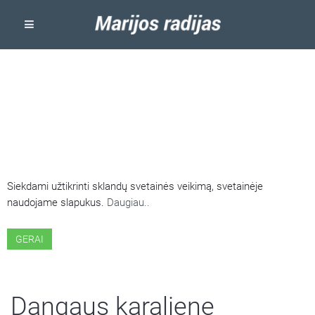
ŠIOJE SVETAINĖJE NAUDOJAMI
SLAPUKAI
Siekdami užtikrinti sklandų svetainės veikimą, svetainėje
naudojame slapukus.
Daugiau..
GERAI
Dangaus karaliene