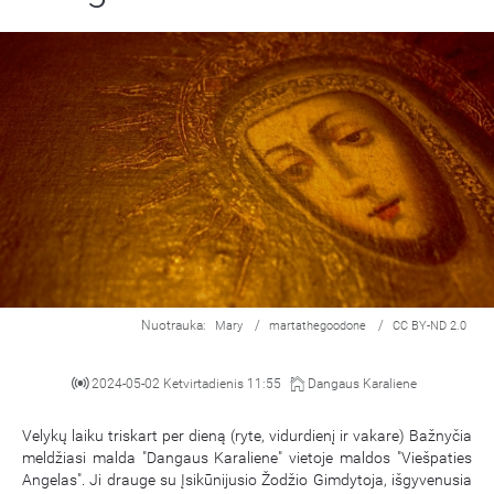
Nuotrauka:
/
/
Mary
martathegoodone
CC BY-ND 2.0
2024-05-02 Ketvirtadienis 11:55
Dangaus Karaliene
Velykų laiku triskart per dieną (ryte, vidurdienį ir vakare) Bažnyčia
meldžiasi malda "Dangaus Karaliene" vietoje maldos "Viešpaties
Angelas". Ji drauge su Įsikūnijusio Žodžio Gimdytoja, išgyvenusia