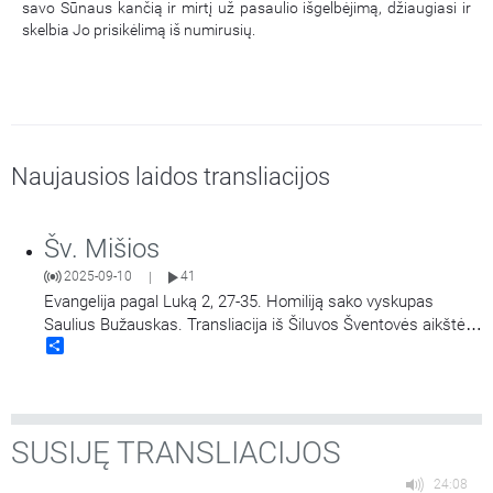
savo Sūnaus kančią ir mirtį už pasaulio išgelbėjimą, džiaugiasi ir
skelbia Jo prisikėlimą iš numirusių.
Naujausios laidos transliacijos
Šv. Mišios
2025-09-10
41
|
Evangelija pagal Luką 2, 27-35. Homiliją sako vyskupas
Saulius Bužauskas. Transliacija iš Šiluvos Šventovės aikštės.
Share
Didieji Švč. Mergelės Marijos Gimimo atlaidai.
SUSIJĘ TRANSLIACIJOS
24:08