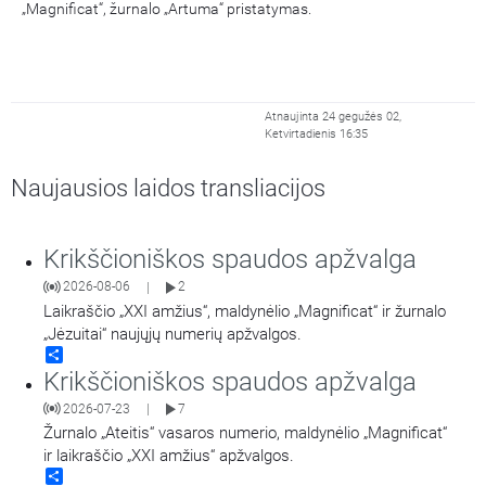
„Magnificat“, žurnalo „Artuma“ pristatymas.
Atnaujinta 24 gegužės 02,
Ketvirtadienis 16:35
Naujausios laidos transliacijos
Krikščioniškos spaudos apžvalga
2026-08-06
2
|
Laikraščio „XXI amžius“, maldynėlio „Magnificat“ ir žurnalo
„Jėzuitai“ naujųjų numerių apžvalgos.
Share
Krikščioniškos spaudos apžvalga
2026-07-23
7
|
Žurnalo „Ateitis“ vasaros numerio, maldynėlio „Magnificat“
ir laikraščio „XXI amžius“ apžvalgos.
Share