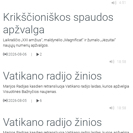
4:51
Krikščioniškos spaudos
apžvalga
Laikraščio „XXI amžius“, maldynėlio „Magnificat“ ir žurnalo „Jėzuitai“
naujųjų numerių apžvalgos.
2026-08-06
2
|
18:58
Vatikano radijo žinios
Marijos Radijas kasdien retransliuoja Vatikano radijo laidas, kurios apžvelgia
Visuotinės Bažnyčios naujienas.
2026-08-05
6
|
18:58
Vatikano radijo žinios
Marijos Radijas kasdien retransliuoja Vatikano radijo laidas, kurios apžvelgia