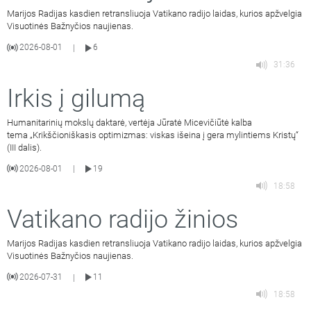
Marijos Radijas kasdien retransliuoja Vatikano radijo laidas, kurios apžvelgia
Visuotinės Bažnyčios naujienas.
2026-08-01
6
|
31:36
Irkis į gilumą
Humanitarinių mokslų daktarė, vertėja Jūratė Micevičiūtė kalba
tema „Krikščioniškasis optimizmas: viskas išeina į gera mylintiems Kristų“
(III dalis).
2026-08-01
19
|
18:58
Vatikano radijo žinios
Marijos Radijas kasdien retransliuoja Vatikano radijo laidas, kurios apžvelgia
Visuotinės Bažnyčios naujienas.
2026-07-31
11
|
18:58