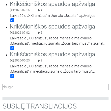
Krikščioniškos spaudos apžvalga
2026-07-16
4
|
Laikraščio „XXI amžius“ ir žurnalo „Jėzuitai“ apžvalgos.
Share
Krikščioniškos spaudos apžvalga
2026-07-02
5
|
Laikraščio „XXI amžius“, liepos mėnesio maldynėlio
„Magnificat“, meditacijų žurnalo „Žodis tarp mūsų“ ir žurnalo
Share
„Jėzuitai“ apžvalgos.
Krikščioniškos spaudos apžvalga
2026-06-25
2
|
Laikraščio „XXI amžius“, liepos mėnesio maldynėlio
„Magnificat“ ir meditacijų žurnalo „Žodis tarp mūsų“
Share
apžvalgos.
daugiau
SUSIJĘ TRANSLIACIJOS