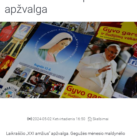
apžvalga
2024-05-02 Ketvirtadienis 16:50
Skelbimai
Laikraščio „XXI amžius“ apžvalga. Gegužės mėnesio maldynėlio