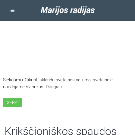
ŠIOJE SVETAINĖJE NAUDOJAMI
SLAPUKAI
Siekdami užtikrinti sklandų svetainės veikimą, svetainėje
naudojame slapukus.
Daugiau..
GERAI
Krikščioniškos spaudos