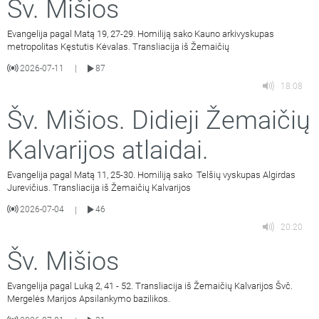
Šv. Mišios
Evangelija pagal Matą 19, 27-29. Homiliją sako Kauno arkivyskupas
metropolitas Kęstutis Kėvalas. Transliacija iš Žemaičių
2026-07-11
87
|
18:08
Šv. Mišios. Didieji Žemaičių
Kalvarijos atlaidai.
Evangelija pagal Matą 11, 25-30. Homiliją sako Telšių vyskupas Algirdas
Jurevičius. Transliacija iš Žemaičių Kalvarijos
2026-07-04
46
|
20:20
Šv. Mišios
Evangelija pagal Luką 2, 41 - 52. Transliacija iš Žemaičių Kalvarijos Švč.
Mergelės Marijos Apsilankymo bazilikos.