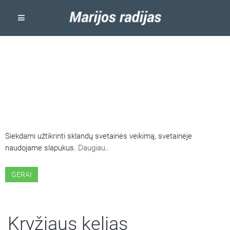
ŠIOJE SVETAINĖJE NAUDOJAMI
SLAPUKAI
Siekdami užtikrinti sklandų svetainės veikimą, svetainėje
naudojame slapukus.
Daugiau..
GERAI
Kryžiaus kelias