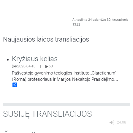
Atnaujinta 24 balandžio 30, Antradienis
13:22
Naujausios laidos transliacijos
Kryžiaus kelias
2020-04-10
601
|
Pašvęstojo gyvenimo teologijos instituto „Claretianum“
(Roma) profesoriaus ir Marijos Nekaltojo Prasidėjimo
Share
misionierių studijų centro vadovo kunigo Fabio Cardi
parengtos Kryžiaus kelio meditacijos. Skaito klierikas
Martynas Muleronka.
SUSIJĘ TRANSLIACIJOS
24:08