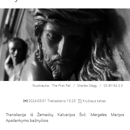
Nuotrauka:
/
/
The First Fall
Charles Clegg
CC BY-SA 2.0
2024-05-01 Trečiadienis 15:25
Kryžiaus kelias
Transliacija iš Žemaičių Kalvarijos Švč. Mergelės Marijos
Apsilankymo bažnyčios.