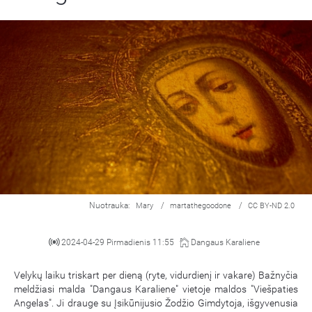
Nuotrauka:
/
/
Mary
martathegoodone
CC BY-ND 2.0
2024-04-29 Pirmadienis 11:55
Dangaus Karaliene
Velykų laiku triskart per dieną (ryte, vidurdienį ir vakare) Bažnyčia
meldžiasi malda "Dangaus Karaliene" vietoje maldos "Viešpaties
Angelas". Ji drauge su Įsikūnijusio Žodžio Gimdytoja, išgyvenusia