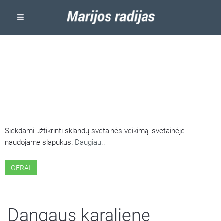
ŠIOJE SVETAINĖJE NAUDOJAMI
SLAPUKAI
Siekdami užtikrinti sklandų svetainės veikimą, svetainėje
naudojame slapukus.
Daugiau..
GERAI
Dangaus karaliene