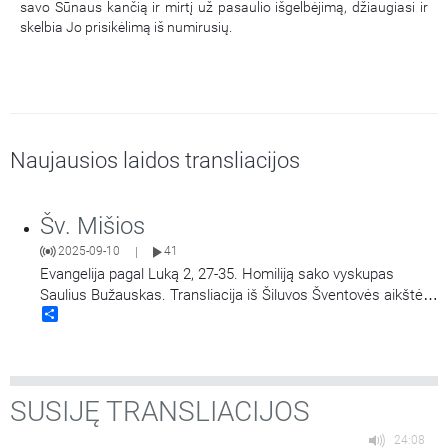
savo Sūnaus kančią ir mirtį už pasaulio išgelbėjimą, džiaugiasi ir
skelbia Jo prisikėlimą iš numirusių.
Naujausios laidos transliacijos
Šv. Mišios
2025-09-10
41
|
Evangelija pagal Luką 2, 27-35. Homiliją sako vyskupas
Saulius Bužauskas. Transliacija iš Šiluvos Šventovės aikštės.
Share
Didieji Švč. Mergelės Marijos Gimimo atlaidai.
SUSIJĘ TRANSLIACIJOS
24:08