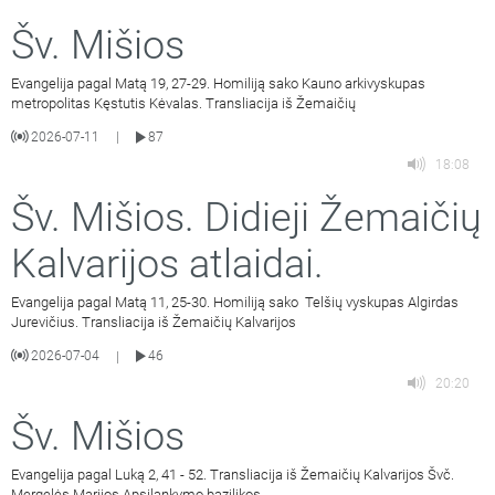
Šv. Mišios
Evangelija pagal Matą 19, 27-29. Homiliją sako Kauno arkivyskupas
metropolitas Kęstutis Kėvalas. Transliacija iš Žemaičių
2026-07-11
87
|
18:08
Šv. Mišios. Didieji Žemaičių
Kalvarijos atlaidai.
Evangelija pagal Matą 11, 25-30. Homiliją sako Telšių vyskupas Algirdas
Jurevičius. Transliacija iš Žemaičių Kalvarijos
2026-07-04
46
|
20:20
Šv. Mišios
Evangelija pagal Luką 2, 41 - 52. Transliacija iš Žemaičių Kalvarijos Švč.
Mergelės Marijos Apsilankymo bazilikos.